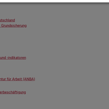
utsch­land
 Grund­si­che­rung
nd -in­di­ka­to­ren
n­tur für Ar­beit (ANBA)
ter­be­schäf­ti­gung