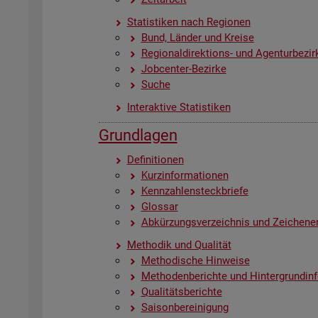
Sta­tis­ti­ken nach Re­gio­nen
Bund, Län­der und Krei­se
Re­gio­nal­di­rek­ti­ons- und Agen­tur­be­zir
Job­cen­ter-Be­zir­ke
Suche
In­ter­ak­ti­ve Sta­tis­ti­ken
Grund­la­gen
De­fi­ni­tio­nen
Kurz­in­for­ma­tio­nen
Kenn­zah­len­steck­brie­fe
Glos­sar
Ab­kür­zungs­ver­zeich­nis und Zei­chen­er
Me­tho­dik und Qua­li­tät
Me­tho­di­sche Hin­wei­se
Me­tho­den­be­rich­te und Hin­ter­grund­in­
Qua­li­täts­be­rich­te
Sai­son­be­rei­ni­gung