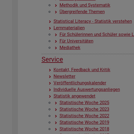
Me­tho­dik und Sys­te­ma­tik
Über­grei­fen­de The­men
Sta­ti­s­ti­cal Li­te­r­acy - Sta­tis­tik ver­ste­hen
Lern­ma­te­ria­li­en
Für Schü­le­rin­nen und Schü­ler sowie Le
Für Uni­ver­si­tä­ten
Me­dia­thek
Ser­vice
Kon­takt, Feed­back und Kri­tik
News­let­ter
Ver­öf­fent­li­chungs­ka­len­der
In­di­vi­du­el­le Aus­wer­tungs­an­lie­gen
Sta­tis­tik an­ge­wen­det
Sta­tis­ti­sche Woche 2025
Sta­tis­ti­sche Woche 2023
Sta­tis­ti­sche Woche 2022
Sta­tis­ti­sche Woche 2019
Sta­tis­ti­sche Woche 2018