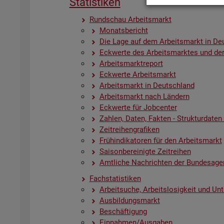
Sta­tis­ti­ken
Rund­schau Ar­beits­markt
Mo­nats­be­richt
Die Lage auf dem Ar­beits­markt in De
Eck­wer­te des Ar­beits­mark­tes und der
Ar­beits­markt­re­port
Eck­wer­te Ar­beits­markt
Ar­beits­markt in Deutsch­land
Ar­beits­markt nach Län­dern
Eck­wer­te für Job­cen­ter
Zah­len, Daten, Fak­ten - Struk­tur­da­ten u
Zeit­rei­hen­gra­fi­ken
Früh­in­di­ka­to­ren für den Ar­beits­markt
Sai­son­be­rei­nig­te Zeit­rei­hen
Amt­li­che Nach­rich­ten der Bun­des­age
Fach­sta­tis­ti­ken
Ar­beit­su­che, Ar­beits­lo­sig­keit und Un­
Aus­bil­dungs­markt
Be­schäf­ti­gung
Ein­nah­men/Aus­ga­ben