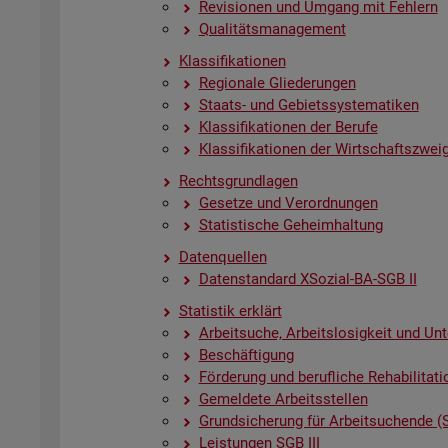
Re­vi­sio­nen und Um­gang mit Feh­lern
Qua­li­täts­ma­nage­ment
Klas­si­fi­ka­tio­nen
Re­gio­na­le Glie­de­run­gen
Staats- und Ge­biets­sys­te­ma­ti­ken
Klas­si­fi­ka­tio­nen der Be­ru­fe
Klas­si­fi­ka­tio­nen der Wirt­schafts­zwei­
Rechts­grund­la­gen
Ge­set­ze und Ver­ord­nun­gen
Sta­tis­ti­sche Ge­heim­hal­tung
Da­ten­quel­len
Da­ten­stan­dard XSo­zi­al-BA-SGB II
Sta­tis­tik er­klärt
Ar­beit­su­che, Ar­beits­lo­sig­keit und Un­
Be­schäf­ti­gung
För­de­rung und be­ruf­li­che Re­ha­bi­li­ta­ti
Ge­mel­de­te Ar­beits­stel­len
Grund­si­che­rung für Ar­beit­su­chen­de (
Leis­tun­gen SGB III