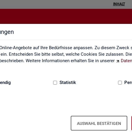
INHALT
lungen
Inhalt
Online-Angebote auf Ihre Bedürfnisse anpassen. Zu diesem Zweck s
in. Entscheiden Sie bitte selbst, welche Cookies Sie zulassen. Di
eschrieben. Weitere Informationen erhalten Sie in unserer
Daten
:
GRUNDLAGEN
endig
Statistik
Per
In­halts­ver­zeich­nis
AUSWAHL BESTÄTIGEN