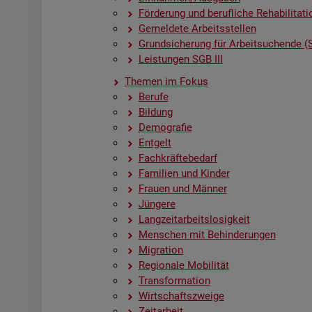
För­de­rung und be­ruf­li­che Re­ha­bi­li­ta­ti
Ge­mel­de­te Ar­beits­stel­len
Grund­si­che­rung für Ar­beit­su­chen­de (
Leis­tun­gen SGB III
The­men im Fokus
Be­ru­fe
Bil­dung
De­mo­gra­fie
Ent­gelt
Fach­kräf­te­be­darf
Fa­mi­li­en und Kin­der
Frau­en und Män­ner
Jün­ge­re
Lang­zeit­ar­beits­lo­sig­keit
Men­schen mit Be­hin­de­run­gen
Mi­gra­ti­on
Re­gio­na­le Mo­bi­li­tät
Trans­for­ma­ti­on
Wirt­schafts­zwei­ge
Zeit­ar­beit