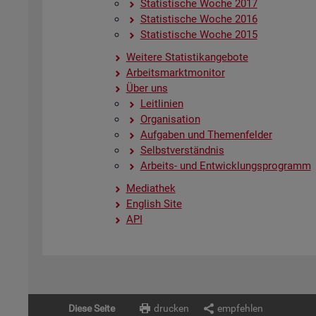
Sta­tis­ti­sche Woche 2017
Sta­tis­ti­sche Woche 2016
Sta­tis­ti­sche Woche 2015
Wei­te­re Sta­tis­tik­an­ge­bo­te
Ar­beits­markt­mo­ni­tor
Über uns
Leit­li­ni­en
Or­ga­ni­sa­ti­on
Auf­ga­ben und The­men­fel­der
Selbst­ver­ständ­nis
Ar­beits- und Ent­wick­lungs­pro­gramm
Me­dia­thek
English Site
API
Diese Seite
drucken
empfehlen