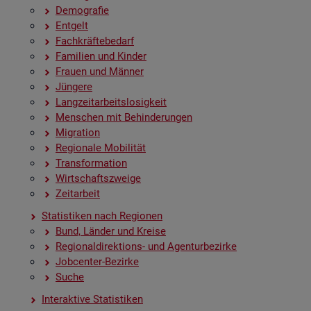
De­mo­gra­fie
Ent­gelt
Fach­kräf­te­be­darf
Fa­mi­li­en und Kin­der
Frau­en und Män­ner
Jün­ge­re
Lang­zeit­ar­beits­lo­sig­keit
Men­schen mit Be­hin­de­run­gen
Mi­gra­ti­on
Re­gio­na­le Mo­bi­li­tät
Trans­for­ma­ti­on
Wirt­schafts­zwei­ge
Zeit­ar­beit
Sta­tis­ti­ken nach Re­gio­nen
Bund, Län­der und Krei­se
Re­gio­nal­di­rek­ti­ons- und Agen­tur­be­zir­ke
Job­cen­ter-Be­zir­ke
Suche
In­ter­ak­ti­ve Sta­tis­ti­ken