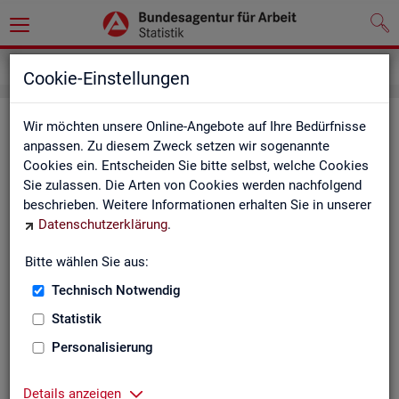
Inhalt
Cookie-Einstellungen
In­halts­ver­zeich­nis
Wir möchten unsere Online-Angebote auf Ihre Bedürfnisse
anpassen. Zu diesem Zweck setzen wir sogenannte
Cookies ein. Entscheiden Sie bitte selbst, welche Cookies
Sta­tis­ti­ken
Sie zulassen. Die Arten von Cookies werden nachfolgend
beschrieben. Weitere Informationen erhalten Sie in unserer
Rund­schau Ar­beits­markt
Datenschutzerklärung
.
Mo­nats­be­richt
Die Lage auf dem Ar­beits­markt in Deutsch­land
Bitte wählen Sie aus:
Eck­wer­te des Ar­beits­mark­tes und der Grund­si­che­
rung
Technisch Notwendig
Ar­beits­markt­re­port
Statistik
Eck­wer­te Ar­beits­markt
Ar­beits­markt in Deutsch­land
Personalisierung
Ar­beits­markt nach Län­dern
Eck­wer­te für Job­cen­ter
Details anzeigen