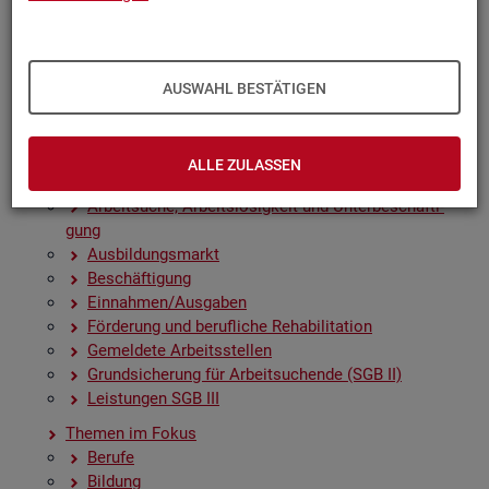
Zah­len, Daten, Fak­ten - Struk­tur­da­ten und -in­di­ka­to­
ren
Zeit­rei­hen­gra­fi­ken
Früh­in­di­ka­to­ren für den Ar­beits­markt
AUSWAHL BESTÄTIGEN
Sai­son­be­rei­nig­te Zeit­rei­hen
Amt­li­che Nach­rich­ten der Bun­des­agen­tur für Ar­beit
(ANBA)
ALLE ZULASSEN
Fach­sta­tis­ti­ken
Ar­beit­su­che, Ar­beits­lo­sig­keit und Un­ter­be­schäf­ti­
gung
Aus­bil­dungs­markt
Be­schäf­ti­gung
Ein­nah­men/Aus­ga­ben
För­de­rung und be­ruf­li­che Re­ha­bi­li­ta­ti­on
Ge­mel­de­te Ar­beits­stel­len
Grund­si­che­rung für Ar­beit­su­chen­de (SGB II)
Leis­tun­gen SGB III
The­men im Fokus
Be­ru­fe
Bil­dung