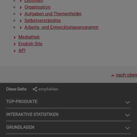
Leit­li­ni­en
Or­ga­ni­sa­ti­on
Auf­ga­ben und The­men­fel­der
Selbst­ver­ständ­nis
Ar­beits- und Ent­wick­lungs­pro­gramm
Me­dia­thek
English Site
API
nach oben
Diese Seite
empfehlen
TOP-PRO­DUK­TE
IN­TER­AK­TI­VE STA­TIS­TI­KEN
GRUND­LA­GEN