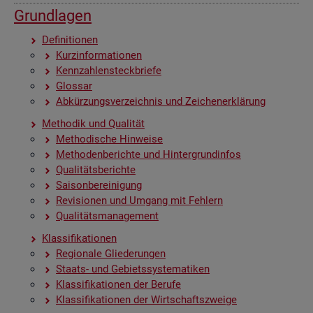
Grund­la­gen
De­fi­ni­tio­nen
Kurz­in­for­ma­tio­nen
Kenn­zah­len­steck­brie­fe
Glos­sar
Ab­kür­zungs­ver­zeich­nis und Zei­chen­er­klä­rung
Me­tho­dik und Qua­li­tät
Me­tho­di­sche Hin­wei­se
Me­tho­den­be­rich­te und Hin­ter­grund­in­fos
Qua­li­täts­be­rich­te
Sai­son­be­rei­ni­gung
Re­vi­sio­nen und Um­gang mit Feh­lern
Qua­li­täts­ma­nage­ment
Klas­si­fi­ka­tio­nen
Re­gio­na­le Glie­de­run­gen
Staats- und Ge­biets­sys­te­ma­ti­ken
Klas­si­fi­ka­tio­nen der Be­ru­fe
Klas­si­fi­ka­tio­nen der Wirt­schafts­zwei­ge