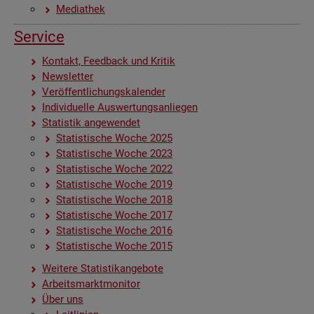
Me­dia­thek
Ser­vice
Kon­takt, Feed­back und Kri­tik
News­let­ter
Ver­öf­fent­li­chungs­ka­len­der
In­di­vi­du­el­le Aus­wer­tungs­an­lie­gen
Sta­tis­tik an­ge­wen­det
Sta­tis­ti­sche Woche 2025
Sta­tis­ti­sche Woche 2023
Sta­tis­ti­sche Woche 2022
Sta­tis­ti­sche Woche 2019
Sta­tis­ti­sche Woche 2018
Sta­tis­ti­sche Woche 2017
Sta­tis­ti­sche Woche 2016
Sta­tis­ti­sche Woche 2015
Wei­te­re Sta­tis­tik­an­ge­bo­te
Ar­beits­markt­mo­ni­tor
Über uns