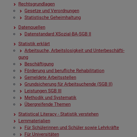
Rechts­grund­la­gen
Ge­set­ze und Ver­ord­nun­gen
Sta­tis­ti­sche Ge­heim­hal­tung
Da­ten­quel­len
Da­ten­stan­dard XSo­zi­al-BA-SGB II
Sta­tis­tik er­klärt
Ar­beit­su­che, Ar­beits­lo­sig­keit und Un­ter­be­schäf­ti­
gung
Be­schäf­ti­gung
För­de­rung und be­ruf­li­che Re­ha­bi­li­ta­ti­on
Ge­mel­de­te Ar­beits­stel­len
Grund­si­che­rung für Ar­beit­su­chen­de (SGB II)
Leis­tun­gen SGB III
Me­tho­dik und Sys­te­ma­tik
Über­grei­fen­de The­men
Sta­ti­s­ti­cal Li­te­r­acy - Sta­tis­tik ver­ste­hen
Lern­ma­te­ria­li­en
Für Schü­le­rin­nen und Schü­ler sowie Lehr­kräf­te
Für Uni­ver­si­tä­ten