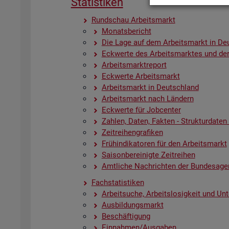
Sta­tis­ti­ken
Rund­schau Ar­beits­markt
Mo­nats­be­richt
Die Lage auf dem Ar­beits­markt in De
Eck­wer­te des Ar­beits­mark­tes und der
Ar­beits­markt­re­port
Eck­wer­te Ar­beits­markt
Ar­beits­markt in Deutsch­land
Ar­beits­markt nach Län­dern
Eck­wer­te für Job­cen­ter
Zah­len, Daten, Fak­ten - Struk­tur­da­ten u
Zeit­rei­hen­gra­fi­ken
Früh­in­di­ka­to­ren für den Ar­beits­markt
Sai­son­be­rei­nig­te Zeit­rei­hen
Amt­li­che Nach­rich­ten der Bun­des­age
Fach­sta­tis­ti­ken
Ar­beit­su­che, Ar­beits­lo­sig­keit und Un­
Aus­bil­dungs­markt
Be­schäf­ti­gung
Ein­nah­men/Aus­ga­ben