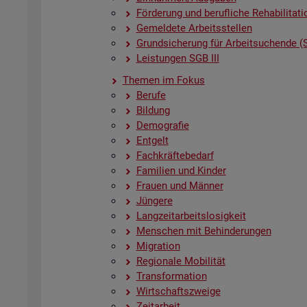
För­de­rung und be­ruf­li­che Re­ha­bi­li­ta­ti
Ge­mel­de­te Ar­beits­stel­len
Grund­si­che­rung für Ar­beit­su­chen­de (
Leis­tun­gen SGB III
The­men im Fokus
Be­ru­fe
Bil­dung
De­mo­gra­fie
Ent­gelt
Fach­kräf­te­be­darf
Fa­mi­li­en und Kin­der
Frau­en und Män­ner
Jün­ge­re
Lang­zeit­ar­beits­lo­sig­keit
Men­schen mit Be­hin­de­run­gen
Mi­gra­ti­on
Re­gio­na­le Mo­bi­li­tät
Trans­for­ma­ti­on
Wirt­schafts­zwei­ge
Zeit­ar­beit