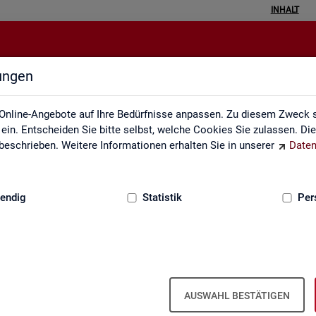
INHALT
lungen
Inhalt
Online-Angebote auf Ihre Bedürfnisse anpassen. Zu diesem Zweck s
in. Entscheiden Sie bitte selbst, welche Cookies Sie zulassen. Di
eschrieben. Weitere Informationen erhalten Sie in unserer
Daten
:
GRUNDLAGEN
endig
Statistik
Per
In­halts­ver­zeich­nis
AUSWAHL BESTÄTIGEN