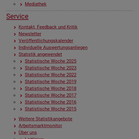
Me­dia­thek
Ser­vice
Kon­takt, Feed­back und Kri­tik
News­let­ter
Ver­öf­fent­li­chungs­ka­len­der
In­di­vi­du­el­le Aus­wer­tungs­an­lie­gen
Sta­tis­tik an­ge­wen­det
Sta­tis­ti­sche Woche 2025
Sta­tis­ti­sche Woche 2023
Sta­tis­ti­sche Woche 2022
Sta­tis­ti­sche Woche 2019
Sta­tis­ti­sche Woche 2018
Sta­tis­ti­sche Woche 2017
Sta­tis­ti­sche Woche 2016
Sta­tis­ti­sche Woche 2015
Wei­te­re Sta­tis­tik­an­ge­bo­te
Ar­beits­markt­mo­ni­tor
Über uns