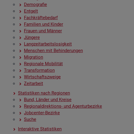
De­mo­gra­fie
Ent­gelt
Fach­kräf­te­be­darf
Fa­mi­li­en und Kin­der
Frau­en und Män­ner
Jün­ge­re
Lang­zeit­ar­beits­lo­sig­keit
Men­schen mit Be­hin­de­run­gen
Mi­gra­ti­on
Re­gio­na­le Mo­bi­li­tät
Trans­for­ma­ti­on
Wirt­schafts­zwei­ge
Zeit­ar­beit
Sta­tis­ti­ken nach Re­gio­nen
Bund, Län­der und Krei­se
Re­gio­nal­di­rek­ti­ons- und Agen­tur­be­zir­ke
Job­cen­ter-Be­zir­ke
Suche
In­ter­ak­ti­ve Sta­tis­ti­ken