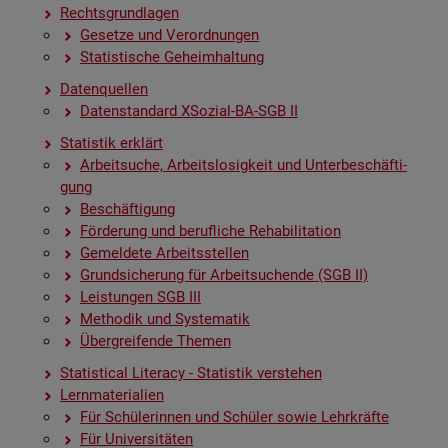
Rechts­grund­la­gen
Ge­set­ze und Ver­ord­nun­gen
Sta­tis­ti­sche Ge­heim­hal­tung
Da­ten­quel­len
Da­ten­stan­dard XSo­zi­al-BA-SGB II
Sta­tis­tik er­klärt
Ar­beit­su­che, Ar­beits­lo­sig­keit und Un­ter­be­schäf­ti­
gung
Be­schäf­ti­gung
För­de­rung und be­ruf­li­che Re­ha­bi­li­ta­ti­on
Ge­mel­de­te Ar­beits­stel­len
Grund­si­che­rung für Ar­beit­su­chen­de (SGB II)
Leis­tun­gen SGB III
Me­tho­dik und Sys­te­ma­tik
Über­grei­fen­de The­men
Sta­ti­s­ti­cal Li­te­r­acy - Sta­tis­tik ver­ste­hen
Lern­ma­te­ria­li­en
Für Schü­le­rin­nen und Schü­ler sowie Lehr­kräf­te
Für Uni­ver­si­tä­ten