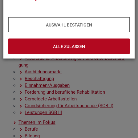
Zah­len, Daten, Fak­ten - Struk­tur­da­ten und -in­di­ka­to­
ren
Zeit­rei­hen­gra­fi­ken
Früh­in­di­ka­to­ren für den Ar­beits­markt
AUSWAHL BESTÄTIGEN
Sai­son­be­rei­nig­te Zeit­rei­hen
Amt­li­che Nach­rich­ten der Bun­des­agen­tur für Ar­beit
(ANBA)
ALLE ZULASSEN
Fach­sta­tis­ti­ken
Ar­beit­su­che, Ar­beits­lo­sig­keit und Un­ter­be­schäf­ti­
gung
Aus­bil­dungs­markt
Be­schäf­ti­gung
Ein­nah­men/Aus­ga­ben
För­de­rung und be­ruf­li­che Re­ha­bi­li­ta­ti­on
Ge­mel­de­te Ar­beits­stel­len
Grund­si­che­rung für Ar­beit­su­chen­de (SGB II)
Leis­tun­gen SGB III
The­men im Fokus
Be­ru­fe
Bil­dung