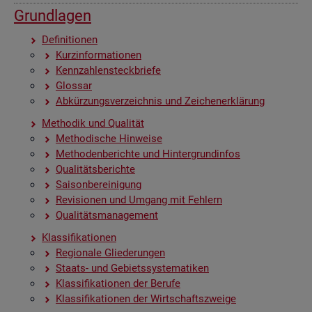
Grund­la­gen
De­fi­ni­tio­nen
Kurz­in­for­ma­tio­nen
Kenn­zah­len­steck­brie­fe
Glos­sar
Ab­kür­zungs­ver­zeich­nis und Zei­chen­er­klä­rung
Me­tho­dik und Qua­li­tät
Me­tho­di­sche Hin­wei­se
Me­tho­den­be­rich­te und Hin­ter­grund­in­fos
Qua­li­täts­be­rich­te
Sai­son­be­rei­ni­gung
Re­vi­sio­nen und Um­gang mit Feh­lern
Qua­li­täts­ma­nage­ment
Klas­si­fi­ka­tio­nen
Re­gio­na­le Glie­de­run­gen
Staats- und Ge­biets­sys­te­ma­ti­ken
Klas­si­fi­ka­tio­nen der Be­ru­fe
Klas­si­fi­ka­tio­nen der Wirt­schafts­zwei­ge