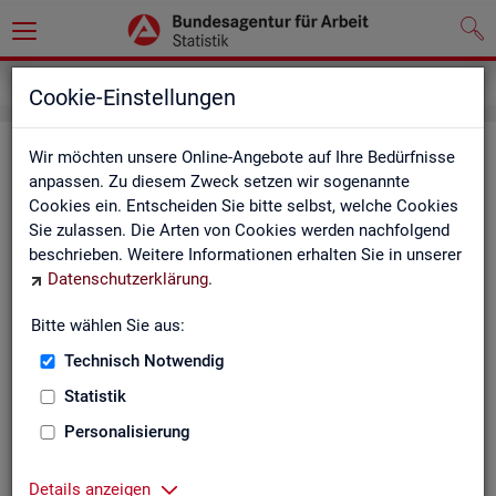
Inhalt
Cookie-Einstellungen
In­halts­ver­zeich­nis
Wir möchten unsere Online-Angebote auf Ihre Bedürfnisse
anpassen. Zu diesem Zweck setzen wir sogenannte
Cookies ein. Entscheiden Sie bitte selbst, welche Cookies
Sta­tis­ti­ken
Sie zulassen. Die Arten von Cookies werden nachfolgend
beschrieben. Weitere Informationen erhalten Sie in unserer
Rund­schau Ar­beits­markt
Datenschutzerklärung
.
Mo­nats­be­richt
Die Lage auf dem Ar­beits­markt in Deutsch­land
Bitte wählen Sie aus:
Eck­wer­te des Ar­beits­mark­tes und der Grund­si­che­
rung
Technisch Notwendig
Ar­beits­markt­re­port
Statistik
Eck­wer­te Ar­beits­markt
Ar­beits­markt in Deutsch­land
Personalisierung
Ar­beits­markt nach Län­dern
Eck­wer­te für Job­cen­ter
Details anzeigen