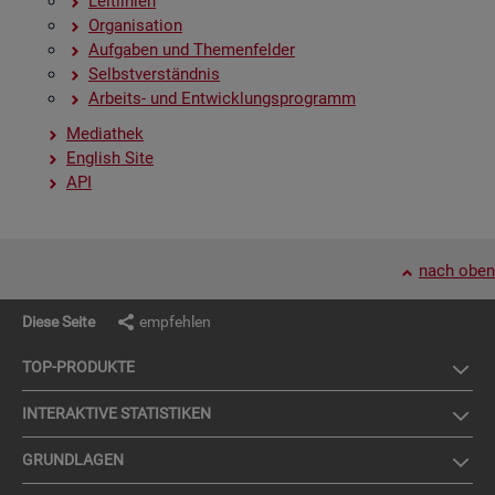
Leit­li­ni­en
Or­ga­ni­sa­ti­on
Auf­ga­ben und The­men­fel­der
Selbst­ver­ständ­nis
Ar­beits- und Ent­wick­lungs­pro­gramm
Me­dia­thek
English Site
API
nach oben
Diese Seite
empfehlen
TOP-PRO­DUK­TE
IN­TER­AK­TI­VE STA­TIS­TI­KEN
GRUND­LA­GEN