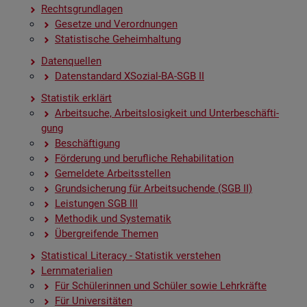
Rechts­grund­la­gen
Ge­set­ze und Ver­ord­nun­gen
Sta­tis­ti­sche Ge­heim­hal­tung
Da­ten­quel­len
Da­ten­stan­dard XSo­zi­al-BA-SGB II
Sta­tis­tik er­klärt
Ar­beit­su­che, Ar­beits­lo­sig­keit und Un­ter­be­schäf­ti­
gung
Be­schäf­ti­gung
För­de­rung und be­ruf­li­che Re­ha­bi­li­ta­ti­on
Ge­mel­de­te Ar­beits­stel­len
Grund­si­che­rung für Ar­beit­su­chen­de (SGB II)
Leis­tun­gen SGB III
Me­tho­dik und Sys­te­ma­tik
Über­grei­fen­de The­men
Sta­ti­s­ti­cal Li­te­r­acy - Sta­tis­tik ver­ste­hen
Lern­ma­te­ria­li­en
Für Schü­le­rin­nen und Schü­ler sowie Lehr­kräf­te
Für Uni­ver­si­tä­ten