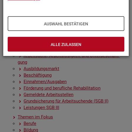
Zah­len, Daten, Fak­ten - Struk­tur­da­ten und -in­di­ka­to­
ren
Zeit­rei­hen­gra­fi­ken
Früh­in­di­ka­to­ren für den Ar­beits­markt
AUSWAHL BESTÄTIGEN
Sai­son­be­rei­nig­te Zeit­rei­hen
Amt­li­che Nach­rich­ten der Bun­des­agen­tur für Ar­beit
(ANBA)
ALLE ZULASSEN
Fach­sta­tis­ti­ken
Ar­beit­su­che, Ar­beits­lo­sig­keit und Un­ter­be­schäf­ti­
gung
Aus­bil­dungs­markt
Be­schäf­ti­gung
Ein­nah­men/Aus­ga­ben
För­de­rung und be­ruf­li­che Re­ha­bi­li­ta­ti­on
Ge­mel­de­te Ar­beits­stel­len
Grund­si­che­rung für Ar­beit­su­chen­de (SGB II)
Leis­tun­gen SGB III
The­men im Fokus
Be­ru­fe
Bil­dung