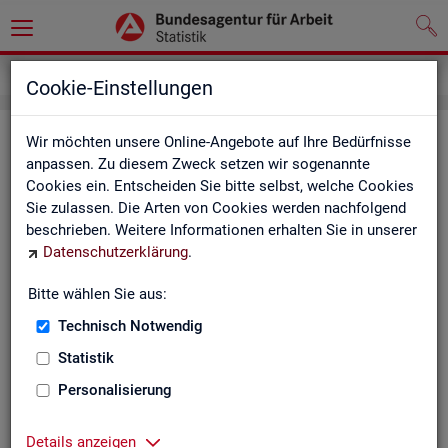
Inhalt
Cookie-Einstellungen
In­halts­ver­zeich­nis
Wir möchten unsere Online-Angebote auf Ihre Bedürfnisse
anpassen. Zu diesem Zweck setzen wir sogenannte
Cookies ein. Entscheiden Sie bitte selbst, welche Cookies
Sta­tis­ti­ken
Sie zulassen. Die Arten von Cookies werden nachfolgend
beschrieben. Weitere Informationen erhalten Sie in unserer
Rund­schau Ar­beits­markt
Datenschutzerklärung
.
Mo­nats­be­richt
Die Lage auf dem Ar­beits­markt in Deutsch­land
Bitte wählen Sie aus:
Eck­wer­te des Ar­beits­mark­tes und der Grund­si­che­
rung
Technisch Notwendig
Ar­beits­markt­re­port
Statistik
Eck­wer­te Ar­beits­markt
Ar­beits­markt in Deutsch­land
Personalisierung
Ar­beits­markt nach Län­dern
Eck­wer­te für Job­cen­ter
Details anzeigen