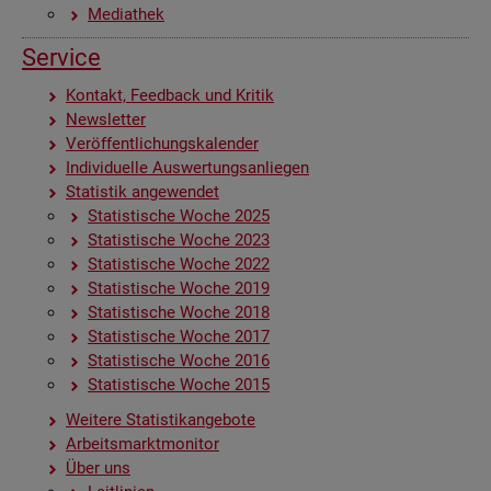
Me­dia­thek
Ser­vice
Kon­takt, Feed­back und Kri­tik
News­let­ter
Ver­öf­fent­li­chungs­ka­len­der
In­di­vi­du­el­le Aus­wer­tungs­an­lie­gen
Sta­tis­tik an­ge­wen­det
Sta­tis­ti­sche Woche 2025
Sta­tis­ti­sche Woche 2023
Sta­tis­ti­sche Woche 2022
Sta­tis­ti­sche Woche 2019
Sta­tis­ti­sche Woche 2018
Sta­tis­ti­sche Woche 2017
Sta­tis­ti­sche Woche 2016
Sta­tis­ti­sche Woche 2015
Wei­te­re Sta­tis­tik­an­ge­bo­te
Ar­beits­markt­mo­ni­tor
Über uns