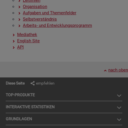
Leit­li­ni­en
Or­ga­ni­sa­ti­on
Auf­ga­ben und The­men­fel­der
Selbst­ver­ständ­nis
Ar­beits- und Ent­wick­lungs­pro­gramm
Me­dia­thek
English Site
API
nach oben
Diese Seite
empfehlen
TOP-PRO­DUK­TE
IN­TER­AK­TI­VE STA­TIS­TI­KEN
GRUND­LA­GEN