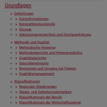
Grund­la­gen
De­fi­ni­tio­nen
Kurz­in­for­ma­tio­nen
Kenn­zah­len­steck­brie­fe
Glos­sar
Ab­kür­zungs­ver­zeich­nis und Zei­chen­er­klä­rung
Me­tho­dik und Qua­li­tät
Me­tho­di­sche Hin­wei­se
Me­tho­den­be­rich­te und Hin­ter­grund­in­fos
Qua­li­täts­be­rich­te
Sai­son­be­rei­ni­gung
Re­vi­sio­nen und Um­gang mit Feh­lern
Qua­li­täts­ma­nage­ment
Klas­si­fi­ka­tio­nen
Re­gio­na­le Glie­de­run­gen
Staats- und Ge­biets­sys­te­ma­ti­ken
Klas­si­fi­ka­tio­nen der Be­ru­fe
Klas­si­fi­ka­tio­nen der Wirt­schafts­zwei­ge