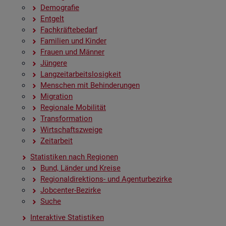
De­mo­gra­fie
Ent­gelt
Fach­kräf­te­be­darf
Fa­mi­li­en und Kin­der
Frau­en und Män­ner
Jün­ge­re
Lang­zeit­ar­beits­lo­sig­keit
Men­schen mit Be­hin­de­run­gen
Mi­gra­ti­on
Re­gio­na­le Mo­bi­li­tät
Trans­for­ma­ti­on
Wirt­schafts­zwei­ge
Zeit­ar­beit
Sta­tis­ti­ken nach Re­gio­nen
Bund, Län­der und Krei­se
Re­gio­nal­di­rek­ti­ons- und Agen­tur­be­zir­ke
Job­cen­ter-Be­zir­ke
Suche
In­ter­ak­ti­ve Sta­tis­ti­ken