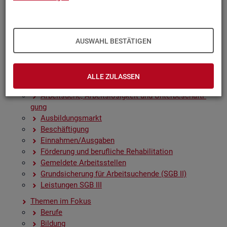
Zah­len, Daten, Fak­ten - Struk­tur­da­ten und -in­di­ka­to­
ren
Zeit­rei­hen­gra­fi­ken
Früh­in­di­ka­to­ren für den Ar­beits­markt
AUSWAHL BESTÄTIGEN
Sai­son­be­rei­nig­te Zeit­rei­hen
Amt­li­che Nach­rich­ten der Bun­des­agen­tur für Ar­beit
(ANBA)
ALLE ZULASSEN
Fach­sta­tis­ti­ken
Ar­beit­su­che, Ar­beits­lo­sig­keit und Un­ter­be­schäf­ti­
gung
Aus­bil­dungs­markt
Be­schäf­ti­gung
Ein­nah­men/Aus­ga­ben
För­de­rung und be­ruf­li­che Re­ha­bi­li­ta­ti­on
Ge­mel­de­te Ar­beits­stel­len
Grund­si­che­rung für Ar­beit­su­chen­de (SGB II)
Leis­tun­gen SGB III
The­men im Fokus
Be­ru­fe
Bil­dung