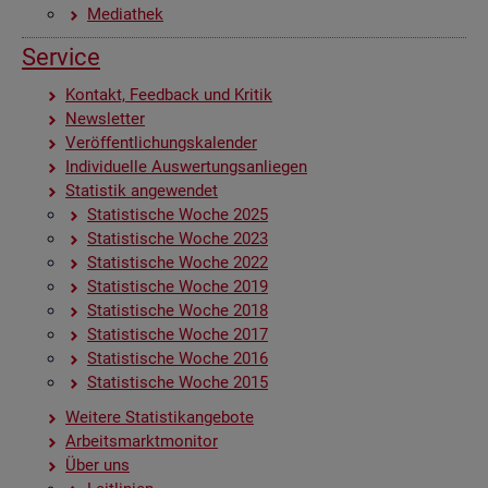
Me­dia­thek
Ser­vice
Kon­takt, Feed­back und Kri­tik
News­let­ter
Ver­öf­fent­li­chungs­ka­len­der
In­di­vi­du­el­le Aus­wer­tungs­an­lie­gen
Sta­tis­tik an­ge­wen­det
Sta­tis­ti­sche Woche 2025
Sta­tis­ti­sche Woche 2023
Sta­tis­ti­sche Woche 2022
Sta­tis­ti­sche Woche 2019
Sta­tis­ti­sche Woche 2018
Sta­tis­ti­sche Woche 2017
Sta­tis­ti­sche Woche 2016
Sta­tis­ti­sche Woche 2015
Wei­te­re Sta­tis­tik­an­ge­bo­te
Ar­beits­markt­mo­ni­tor
Über uns