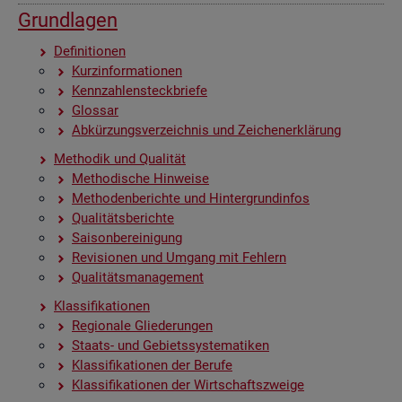
Grund­la­gen
De­fi­ni­tio­nen
Kurz­in­for­ma­tio­nen
Kenn­zah­len­steck­brie­fe
Glos­sar
Ab­kür­zungs­ver­zeich­nis und Zei­chen­er­klä­rung
Me­tho­dik und Qua­li­tät
Me­tho­di­sche Hin­wei­se
Me­tho­den­be­rich­te und Hin­ter­grund­in­fos
Qua­li­täts­be­rich­te
Sai­son­be­rei­ni­gung
Re­vi­sio­nen und Um­gang mit Feh­lern
Qua­li­täts­ma­nage­ment
Klas­si­fi­ka­tio­nen
Re­gio­na­le Glie­de­run­gen
Staats- und Ge­biets­sys­te­ma­ti­ken
Klas­si­fi­ka­tio­nen der Be­ru­fe
Klas­si­fi­ka­tio­nen der Wirt­schafts­zwei­ge