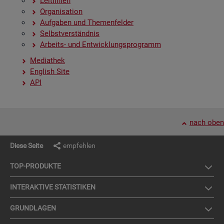
Leit­li­ni­en
Or­ga­ni­sa­ti­on
Auf­ga­ben und The­men­fel­der
Selbst­ver­ständ­nis
Ar­beits- und Ent­wick­lungs­pro­gramm
Me­dia­thek
English Site
API
nach oben
Diese Seite
empfehlen
TOP-PRO­DUK­TE
IN­TER­AK­TI­VE STA­TIS­TI­KEN
GRUND­LA­GEN