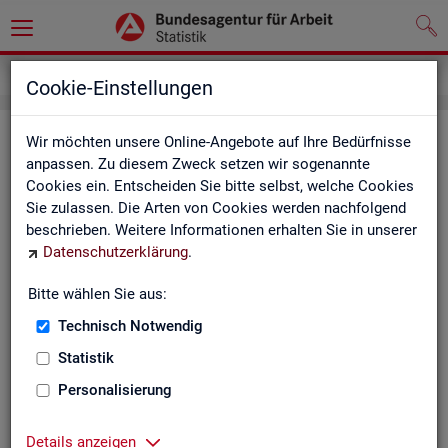
Inhalt
Cookie-Einstellungen
In­halts­ver­zeich­nis
Wir möchten unsere Online-Angebote auf Ihre Bedürfnisse
anpassen. Zu diesem Zweck setzen wir sogenannte
Cookies ein. Entscheiden Sie bitte selbst, welche Cookies
Sta­tis­ti­ken
Sie zulassen. Die Arten von Cookies werden nachfolgend
beschrieben. Weitere Informationen erhalten Sie in unserer
Rund­schau Ar­beits­markt
Datenschutzerklärung
.
Mo­nats­be­richt
Die Lage auf dem Ar­beits­markt in Deutsch­land
Bitte wählen Sie aus:
Eck­wer­te des Ar­beits­mark­tes und der Grund­si­che­
rung
Technisch Notwendig
Ar­beits­markt­re­port
Statistik
Eck­wer­te Ar­beits­markt
Ar­beits­markt in Deutsch­land
Personalisierung
Ar­beits­markt nach Län­dern
Eck­wer­te für Job­cen­ter
Details anzeigen