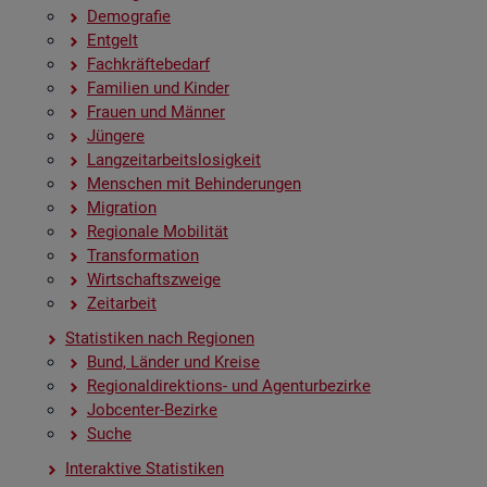
De­mo­gra­fie
Ent­gelt
Fach­kräf­te­be­darf
Fa­mi­li­en und Kin­der
Frau­en und Män­ner
Jün­ge­re
Lang­zeit­ar­beits­lo­sig­keit
Men­schen mit Be­hin­de­run­gen
Mi­gra­ti­on
Re­gio­na­le Mo­bi­li­tät
Trans­for­ma­ti­on
Wirt­schafts­zwei­ge
Zeit­ar­beit
Sta­tis­ti­ken nach Re­gio­nen
Bund, Län­der und Krei­se
Re­gio­nal­di­rek­ti­ons- und Agen­tur­be­zir­ke
Job­cen­ter-Be­zir­ke
Suche
In­ter­ak­ti­ve Sta­tis­ti­ken