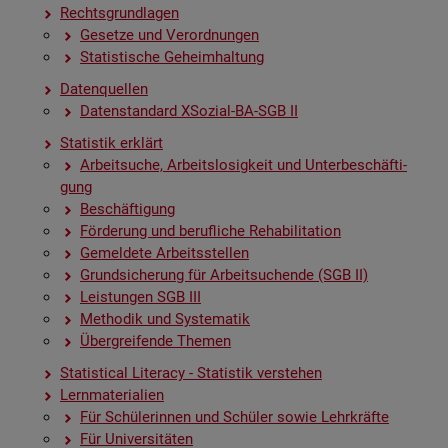
Rechts­grund­la­gen
Ge­set­ze und Ver­ord­nun­gen
Sta­tis­ti­sche Ge­heim­hal­tung
Da­ten­quel­len
Da­ten­stan­dard XSo­zi­al-BA-SGB II
Sta­tis­tik er­klärt
Ar­beit­su­che, Ar­beits­lo­sig­keit und Un­ter­be­schäf­ti­
gung
Be­schäf­ti­gung
För­de­rung und be­ruf­li­che Re­ha­bi­li­ta­ti­on
Ge­mel­de­te Ar­beits­stel­len
Grund­si­che­rung für Ar­beit­su­chen­de (SGB II)
Leis­tun­gen SGB III
Me­tho­dik und Sys­te­ma­tik
Über­grei­fen­de The­men
Sta­ti­s­ti­cal Li­te­r­acy - Sta­tis­tik ver­ste­hen
Lern­ma­te­ria­li­en
Für Schü­le­rin­nen und Schü­ler sowie Lehr­kräf­te
Für Uni­ver­si­tä­ten