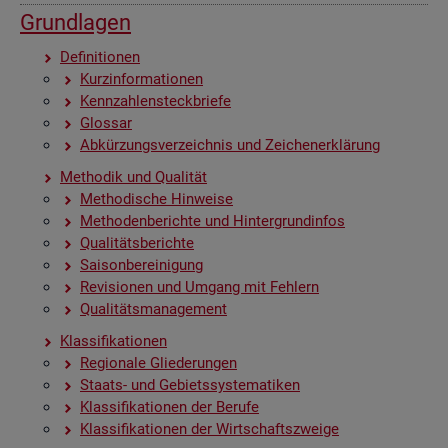
Grund­la­gen
De­fi­ni­tio­nen
Kurz­in­for­ma­tio­nen
Kenn­zah­len­steck­brie­fe
Glos­sar
Ab­kür­zungs­ver­zeich­nis und Zei­chen­er­klä­rung
Me­tho­dik und Qua­li­tät
Me­tho­di­sche Hin­wei­se
Me­tho­den­be­rich­te und Hin­ter­grund­in­fos
Qua­li­täts­be­rich­te
Sai­son­be­rei­ni­gung
Re­vi­sio­nen und Um­gang mit Feh­lern
Qua­li­täts­ma­nage­ment
Klas­si­fi­ka­tio­nen
Re­gio­na­le Glie­de­run­gen
Staats- und Ge­biets­sys­te­ma­ti­ken
Klas­si­fi­ka­tio­nen der Be­ru­fe
Klas­si­fi­ka­tio­nen der Wirt­schafts­zwei­ge