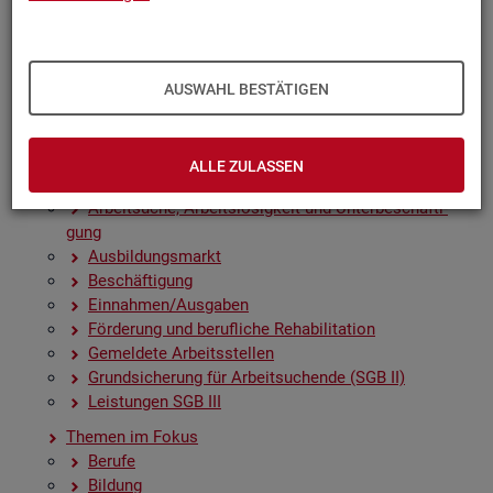
Zah­len, Daten, Fak­ten - Struk­tur­da­ten und -in­di­ka­to­
ren
Zeit­rei­hen­gra­fi­ken
Früh­in­di­ka­to­ren für den Ar­beits­markt
AUSWAHL BESTÄTIGEN
Sai­son­be­rei­nig­te Zeit­rei­hen
Amt­li­che Nach­rich­ten der Bun­des­agen­tur für Ar­beit
(ANBA)
ALLE ZULASSEN
Fach­sta­tis­ti­ken
Ar­beit­su­che, Ar­beits­lo­sig­keit und Un­ter­be­schäf­ti­
gung
Aus­bil­dungs­markt
Be­schäf­ti­gung
Ein­nah­men/Aus­ga­ben
För­de­rung und be­ruf­li­che Re­ha­bi­li­ta­ti­on
Ge­mel­de­te Ar­beits­stel­len
Grund­si­che­rung für Ar­beit­su­chen­de (SGB II)
Leis­tun­gen SGB III
The­men im Fokus
Be­ru­fe
Bil­dung