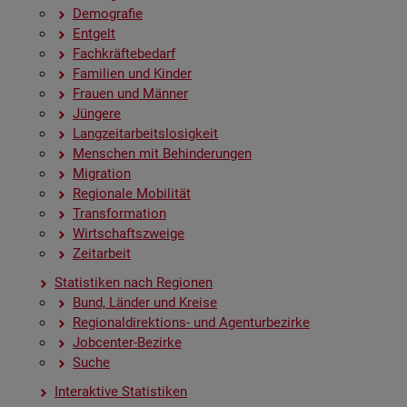
De­mo­gra­fie
Ent­gelt
Fach­kräf­te­be­darf
Fa­mi­li­en und Kin­der
Frau­en und Män­ner
Jün­ge­re
Lang­zeit­ar­beits­lo­sig­keit
Men­schen mit Be­hin­de­run­gen
Mi­gra­ti­on
Re­gio­na­le Mo­bi­li­tät
Trans­for­ma­ti­on
Wirt­schafts­zwei­ge
Zeit­ar­beit
Sta­tis­ti­ken nach Re­gio­nen
Bund, Län­der und Krei­se
Re­gio­nal­di­rek­ti­ons- und Agen­tur­be­zir­ke
Job­cen­ter-Be­zir­ke
Suche
In­ter­ak­ti­ve Sta­tis­ti­ken