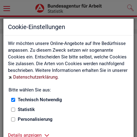
Inhalt
Cookie-Einstellungen
In­halts­ver­zeich­nis
Wir möchten unsere Online-Angebote auf Ihre Bedürfnisse
anpassen. Zu diesem Zweck setzen wir sogenannte
Cookies ein. Entscheiden Sie bitte selbst, welche Cookies
Sta­tis­ti­ken
Sie zulassen. Die Arten von Cookies werden nachfolgend
beschrieben. Weitere Informationen erhalten Sie in unserer
Rund­schau Ar­beits­markt
Datenschutzerklärung
.
Mo­nats­be­richt
Die Lage auf dem Ar­beits­markt in Deutsch­land
Bitte wählen Sie aus:
Eck­wer­te des Ar­beits­mark­tes und der Grund­si­che­
rung
Technisch Notwendig
Ar­beits­markt­re­port
Statistik
Eck­wer­te Ar­beits­markt
Ar­beits­markt in Deutsch­land
Personalisierung
Ar­beits­markt nach Län­dern
Eck­wer­te für Job­cen­ter
Details anzeigen