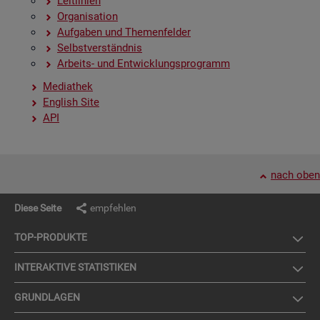
Leit­li­ni­en
Or­ga­ni­sa­ti­on
Auf­ga­ben und The­men­fel­der
Selbst­ver­ständ­nis
Ar­beits- und Ent­wick­lungs­pro­gramm
Me­dia­thek
English Site
API
nach oben
Diese Seite
empfehlen
TOP-PRO­DUK­TE
IN­TER­AK­TI­VE STA­TIS­TI­KEN
GRUND­LA­GEN