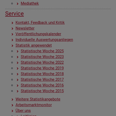
Me­dia­thek
Ser­vice
Kon­takt, Feed­back und Kri­tik
News­let­ter
Ver­öf­fent­li­chungs­ka­len­der
In­di­vi­du­el­le Aus­wer­tungs­an­lie­gen
Sta­tis­tik an­ge­wen­det
Sta­tis­ti­sche Woche 2025
Sta­tis­ti­sche Woche 2023
Sta­tis­ti­sche Woche 2022
Sta­tis­ti­sche Woche 2019
Sta­tis­ti­sche Woche 2018
Sta­tis­ti­sche Woche 2017
Sta­tis­ti­sche Woche 2016
Sta­tis­ti­sche Woche 2015
Wei­te­re Sta­tis­tik­an­ge­bo­te
Ar­beits­markt­mo­ni­tor
Über uns