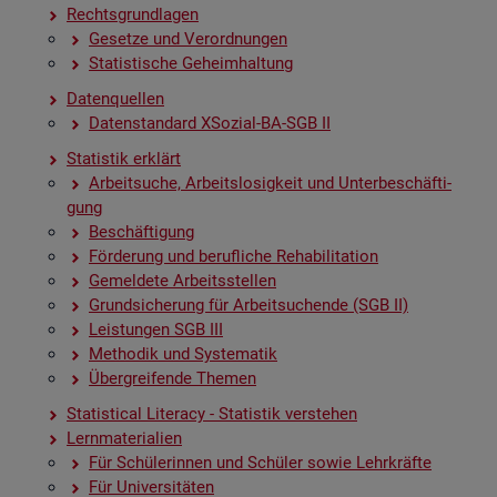
Rechts­grund­la­gen
Ge­set­ze und Ver­ord­nun­gen
Sta­tis­ti­sche Ge­heim­hal­tung
Da­ten­quel­len
Da­ten­stan­dard XSo­zi­al-BA-SGB II
Sta­tis­tik er­klärt
Ar­beit­su­che, Ar­beits­lo­sig­keit und Un­ter­be­schäf­ti­
gung
Be­schäf­ti­gung
För­de­rung und be­ruf­li­che Re­ha­bi­li­ta­ti­on
Ge­mel­de­te Ar­beits­stel­len
Grund­si­che­rung für Ar­beit­su­chen­de (SGB II)
Leis­tun­gen SGB III
Me­tho­dik und Sys­te­ma­tik
Über­grei­fen­de The­men
Sta­ti­s­ti­cal Li­te­r­acy - Sta­tis­tik ver­ste­hen
Lern­ma­te­ria­li­en
Für Schü­le­rin­nen und Schü­ler sowie Lehr­kräf­te
Für Uni­ver­si­tä­ten