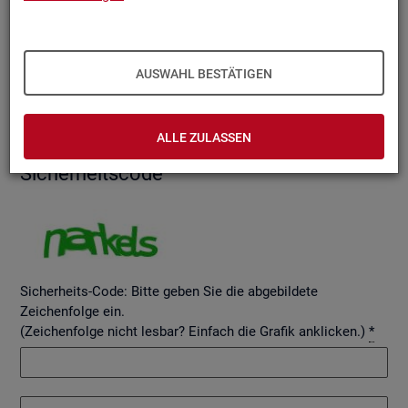
AUSWAHL BESTÄTIGEN
Betreff
ALLE ZULASSEN
Si­cher­heits­code
Sicherheits-Code: Bitte geben Sie die abgebildete
Zeichenfolge ein.
(Zeichenfolge nicht lesbar? Einfach die Grafik anklicken.)
*