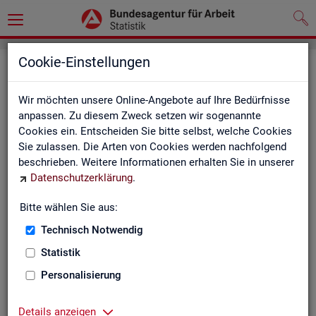
Cookie-Einstellungen
Seite emp­feh­len
Wir möchten unsere Online-Angebote auf Ihre Bedürfnisse
Fel­der mit einem * sind Pflicht­fel­der und müs­sen aus­ge­füllt
anpassen. Zu diesem Zweck setzen wir sogenannte
wer­den
Cookies ein. Entscheiden Sie bitte selbst, welche Cookies
Sie zulassen. Die Arten von Cookies werden nachfolgend
Ihre An­ga­ben
beschrieben. Weitere Informationen erhalten Sie in unserer
Datenschutzerklärung
.
Empfänger
*
Bitte wählen Sie aus:
Technisch Notwendig
Ihr Name
*
Statistik
Personalisierung
Ihre E-Mail-Adresse
Details anzeigen