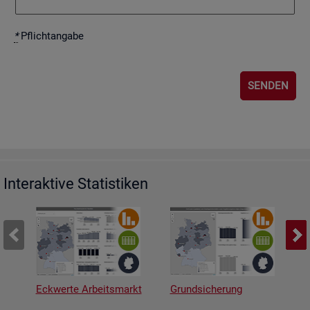
*
Pflicht­an­ga­be
Interaktive Statistiken
Eckwerte Arbeitsmarkt
Grundsicherung
A
v