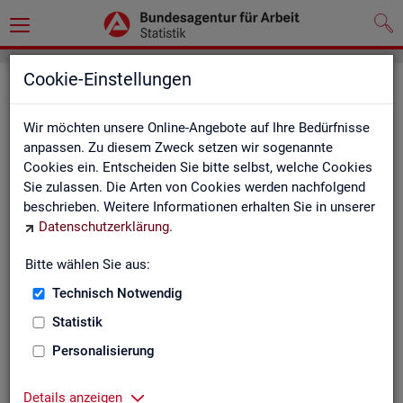
Cookie-Einstellungen
Seite emp­feh­len
Wir möchten unsere Online-Angebote auf Ihre Bedürfnisse
Fel­der mit einem * sind Pflicht­fel­der und müs­sen aus­ge­füllt
anpassen. Zu diesem Zweck setzen wir sogenannte
wer­den
Cookies ein. Entscheiden Sie bitte selbst, welche Cookies
Sie zulassen. Die Arten von Cookies werden nachfolgend
Ihre An­ga­ben
beschrieben. Weitere Informationen erhalten Sie in unserer
Datenschutzerklärung
.
Empfänger
*
Bitte wählen Sie aus:
Technisch Notwendig
Ihr Name
*
Statistik
Personalisierung
Ihre E-Mail-Adresse
Details anzeigen