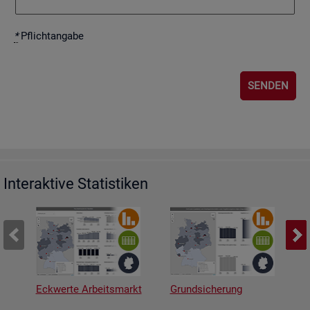
*
Pflicht­an­ga­be
Interaktive Statistiken
Eckwerte Arbeitsmarkt
Grundsicherung
A
v