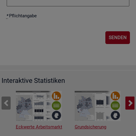
*
Pflicht­an­ga­be
Interaktive Statistiken
Eckwerte Arbeitsmarkt
Grundsicherung
A
v