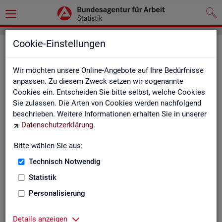
Cookie-Einstellungen
Seite emp­feh­len
Wir möchten unsere Online-Angebote auf Ihre Bedürfnisse
Fel­der mit einem * sind Pflicht­fel­der und müs­sen aus­ge­füllt
anpassen. Zu diesem Zweck setzen wir sogenannte
wer­den
Cookies ein. Entscheiden Sie bitte selbst, welche Cookies
Sie zulassen. Die Arten von Cookies werden nachfolgend
Ihre An­ga­ben
beschrieben. Weitere Informationen erhalten Sie in unserer
Datenschutzerklärung
.
Empfänger
*
Bitte wählen Sie aus:
Technisch Notwendig
Ihr Name
*
Statistik
Personalisierung
Ihre E-Mail-Adresse
Details anzeigen