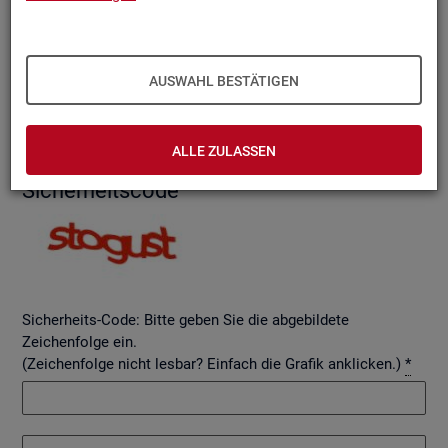
AUSWAHL BESTÄTIGEN
Betreff
ALLE ZULASSEN
Si­cher­heits­code
Sicherheits-Code: Bitte geben Sie die abgebildete
Zeichenfolge ein.
(Zeichenfolge nicht lesbar? Einfach die Grafik anklicken.)
*