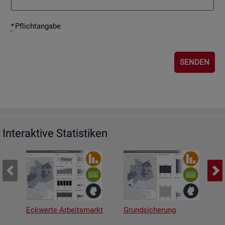
*
Pflicht­an­ga­be
Interaktive Statistiken
Eckwerte Arbeitsmarkt
Grundsicherung
A
v