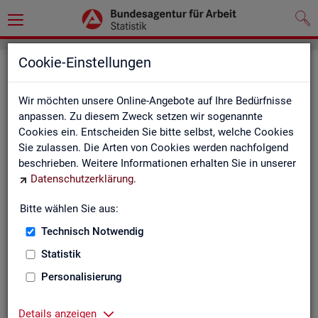
Cookie-Einstellungen
Seite emp­feh­len
Wir möchten unsere Online-Angebote auf Ihre Bedürfnisse
Fel­der mit einem * sind Pflicht­fel­der und müs­sen aus­ge­füllt
anpassen. Zu diesem Zweck setzen wir sogenannte
wer­den
Cookies ein. Entscheiden Sie bitte selbst, welche Cookies
Sie zulassen. Die Arten von Cookies werden nachfolgend
Ihre An­ga­ben
beschrieben. Weitere Informationen erhalten Sie in unserer
Datenschutzerklärung
.
Empfänger
*
Bitte wählen Sie aus:
Technisch Notwendig
Ihr Name
*
Statistik
Personalisierung
Ihre E-Mail-Adresse
Details anzeigen