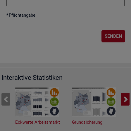
*
Pflicht­an­ga­be
Interaktive Statistiken
Eckwerte Arbeitsmarkt
Grundsicherung
A
v