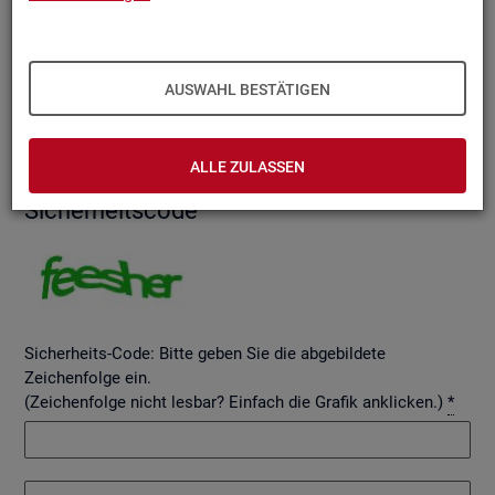
AUSWAHL BESTÄTIGEN
Betreff
ALLE ZULASSEN
Si­cher­heits­code
Sicherheits-Code: Bitte geben Sie die abgebildete
Zeichenfolge ein.
(Zeichenfolge nicht lesbar? Einfach die Grafik anklicken.)
*