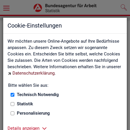
Cookie-Einstellungen
Seite emp­feh­len
Wir möchten unsere Online-Angebote auf Ihre Bedürfnisse
Fel­der mit einem * sind Pflicht­fel­der und müs­sen aus­ge­füllt
anpassen. Zu diesem Zweck setzen wir sogenannte
wer­den
Cookies ein. Entscheiden Sie bitte selbst, welche Cookies
Sie zulassen. Die Arten von Cookies werden nachfolgend
Ihre An­ga­ben
beschrieben. Weitere Informationen erhalten Sie in unserer
Datenschutzerklärung
.
Empfänger
*
Bitte wählen Sie aus:
Technisch Notwendig
Ihr Name
*
Statistik
Personalisierung
Ihre E-Mail-Adresse
Details anzeigen