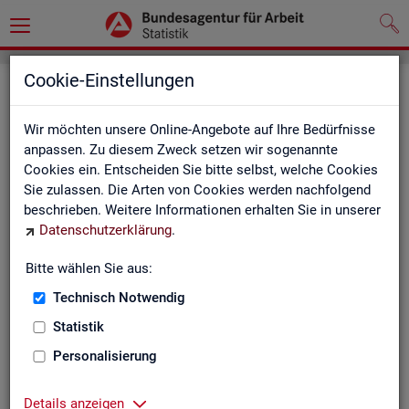
Cookie-Einstellungen
Seite emp­feh­len
Wir möchten unsere Online-Angebote auf Ihre Bedürfnisse
Fel­der mit einem * sind Pflicht­fel­der und müs­sen aus­ge­füllt
anpassen. Zu diesem Zweck setzen wir sogenannte
wer­den
Cookies ein. Entscheiden Sie bitte selbst, welche Cookies
Sie zulassen. Die Arten von Cookies werden nachfolgend
Ihre An­ga­ben
beschrieben. Weitere Informationen erhalten Sie in unserer
Datenschutzerklärung
.
Empfänger
*
Bitte wählen Sie aus:
Technisch Notwendig
Ihr Name
*
Statistik
Personalisierung
Ihre E-Mail-Adresse
Details anzeigen