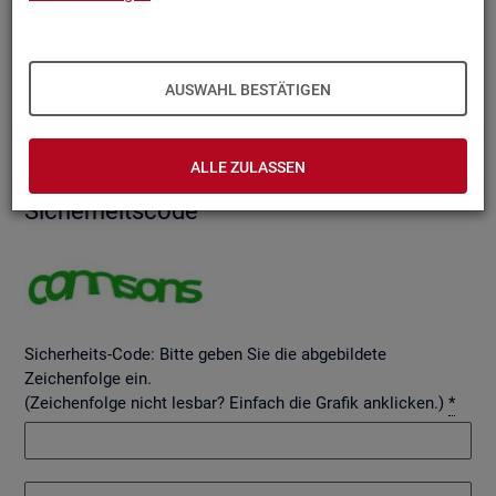
AUSWAHL BESTÄTIGEN
Betreff
ALLE ZULASSEN
Si­cher­heits­code
Sicherheits-Code: Bitte geben Sie die abgebildete
Zeichenfolge ein.
(Zeichenfolge nicht lesbar? Einfach die Grafik anklicken.)
*