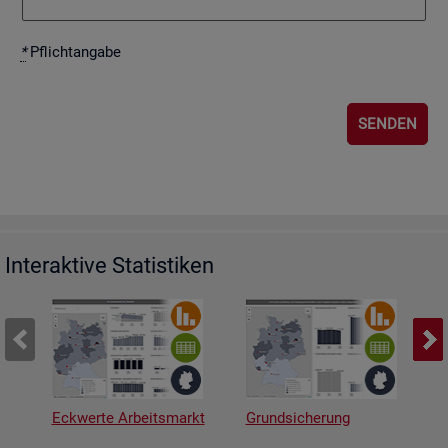
*
Pflicht­an­ga­be
Interaktive Statistiken
Eckwerte Arbeitsmarkt
Grundsicherung
A
v