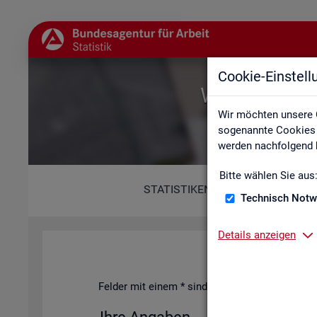
Cookie-Einstel
Willkommen b
Wir möchten unsere 
sogenannte Cookies e
werden nachfolgend b
Bitte wählen Sie aus
STATISTIKEN
Technisch Notw
Details anzeigen
Fel­der mit einem * sind Pflicht­fel­der und müs­s