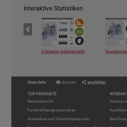
Interaktive Statistiken
Eckwerte Arbeitsmarkt
Grundsiche
Diese Seite
drucken
empfehlen
TOP-PRO­DUK­TE
IN­TER­AK­
Mo­nats­be­richt
Ar­beits­ma
Fach­kräf­te­eng­pass­ana­ly­se
Aus­bil­du
Ar­beits­lo­se und Ar­beits­lo­sen­quo­ten
Be­ru­fe a