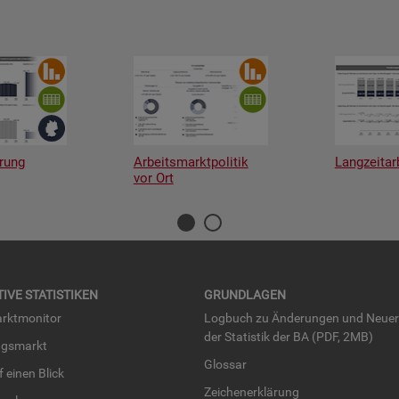
rung
Arbeitsmarktpolitik
Langzeitar
vor Ort
TI­VE STA­TIS­TI­KEN
GRUND­LA­GEN
rkt­mo­ni­tor
Log­buch zu Än­de­run­gen und Neue­
der Sta­tis­tik der BA (PDF, 2MB)
ngs­markt
Glos­sar
uf einen Blick
Zei­chen­er­klä­rung