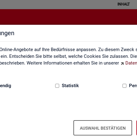
INHALT
lungen
ei der Statistik der Bundesagentu
Online-Angebote auf Ihre Bedürfnisse anpassen. Zu diesem Zweck s
in. Entscheiden Sie bitte selbst, welche Cookies Sie zulassen. Di
eschrieben. Weitere Informationen erhalten Sie in unserer
Daten
:
GRUNDLAGEN
endig
Statistik
Per
Seite emp­feh­len
en aus­ge­füllt wer­den
AUSWAHL BESTÄTIGEN