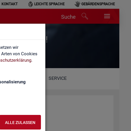
KONTAKT
LEICHTE SPRACHE
GEBÄRDENSPRACHE
Suche
r für Arbeit!
etzen wir
e Arten von Cookies
schutzerklärung
.
SERVICE
sonalisierung
ALLE ZULASSEN