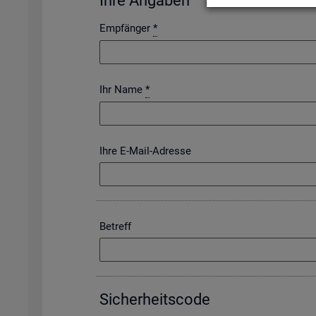
Ihre An­ga­ben
Empfänger
*
Ihr Name
*
Ihre E-Mail-Adresse
Betreff
Si­cher­heits­code