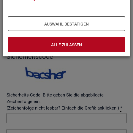
AUSWAHL BESTÄTIGEN
Betreff
ALLE ZULASSEN
Si­cher­heits­code
Sicherheits-Code: Bitte geben Sie die abgebildete
Zeichenfolge ein.
(Zeichenfolge nicht lesbar? Einfach die Grafik anklicken.)
*