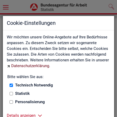
Cookie-Einstellungen
Seite emp­feh­len
Wir möchten unsere Online-Angebote auf Ihre Bedürfnisse
Fel­der mit einem * sind Pflicht­fel­der und müs­sen aus­ge­füllt
anpassen. Zu diesem Zweck setzen wir sogenannte
wer­den
Cookies ein. Entscheiden Sie bitte selbst, welche Cookies
Sie zulassen. Die Arten von Cookies werden nachfolgend
Ihre An­ga­ben
beschrieben. Weitere Informationen erhalten Sie in unserer
Datenschutzerklärung
.
Empfänger
*
Bitte wählen Sie aus:
Technisch Notwendig
Ihr Name
*
Statistik
Personalisierung
Ihre E-Mail-Adresse
Details anzeigen