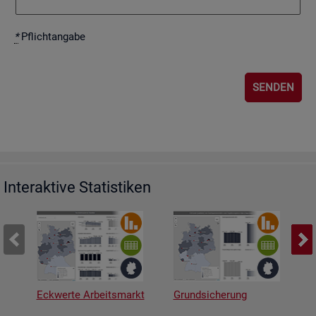
*
Pflicht­an­ga­be
Interaktive Statistiken
Eckwerte Arbeitsmarkt
Grundsicherung
A
v