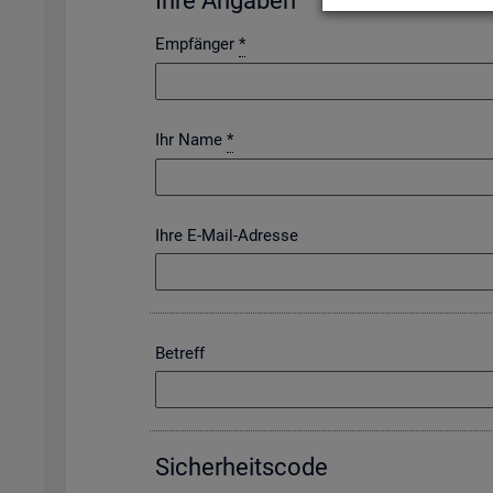
Ihre An­ga­ben
Empfänger
*
Ihr Name
*
Ihre E-Mail-Adresse
Betreff
Si­cher­heits­code