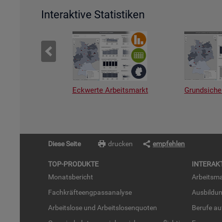
Interaktive Statistiken
Eckwerte Arbeitsmarkt
Grundsiche
Diese Seite
drucken
empfehlen
TOP-PRO­DUK­TE
IN­TER­AK­
Mo­nats­be­richt
Ar­beits­ma
Fach­kräf­te­eng­pass­ana­ly­se
Aus­bil­du
Ar­beits­lo­se und Ar­beits­lo­sen­quo­ten
Be­ru­fe a