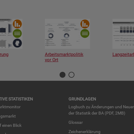
rung
Arbeitsmarktpolitik
Langzeitar
vor Ort
TI­VE STA­TIS­TI­KEN
GRUND­LA­GEN
rkt­mo­ni­tor
Log­buch zu Än­de­run­gen und Neue­
der Sta­tis­tik der BA (PDF, 2MB)
ngs­markt
Glos­sar
uf einen Blick
Zei­chen­er­klä­rung