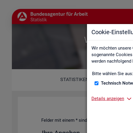
Cookie-Einstel
Willkommen b
Wir möchten unsere 
sogenannte Cookies e
werden nachfolgend b
Bitte wählen Sie aus
STATISTIKEN
Technisch Notw
Details anzeigen
Fel­der mit einem * sind Pflicht­fel­der und müs­s