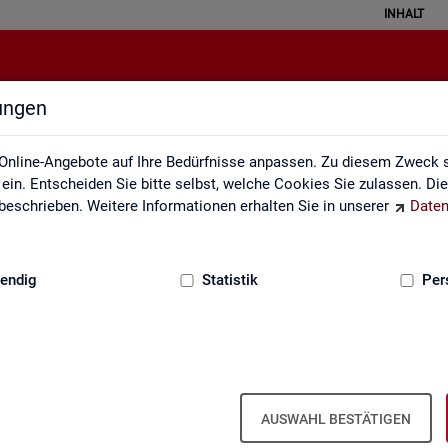
INHALT
lungen
ei der Statistik der Bundesagentu
Online-Angebote auf Ihre Bedürfnisse anpassen. Zu diesem Zweck s
in. Entscheiden Sie bitte selbst, welche Cookies Sie zulassen. Di
eschrieben. Weitere Informationen erhalten Sie in unserer
Daten
:
GRUNDLAGEN
endig
Statistik
Per
Seite emp­feh­len
en aus­ge­füllt wer­den
AUSWAHL BESTÄTIGEN