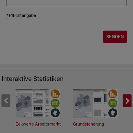
*
Pflicht­an­ga­be
Interaktive Statistiken
Eckwerte Arbeitsmarkt
Grundsicherung
A
v