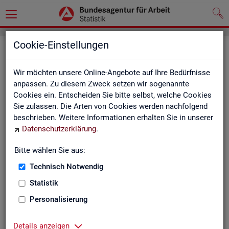
Cookie-Einstellungen
Seite emp­feh­len
Wir möchten unsere Online-Angebote auf Ihre Bedürfnisse
Fel­der mit einem * sind Pflicht­fel­der und müs­sen aus­ge­füllt
anpassen. Zu diesem Zweck setzen wir sogenannte
wer­den
Cookies ein. Entscheiden Sie bitte selbst, welche Cookies
Sie zulassen. Die Arten von Cookies werden nachfolgend
Ihre An­ga­ben
beschrieben. Weitere Informationen erhalten Sie in unserer
Datenschutzerklärung
.
Empfänger
*
Bitte wählen Sie aus:
Technisch Notwendig
Ihr Name
*
Statistik
Personalisierung
Ihre E-Mail-Adresse
Details anzeigen