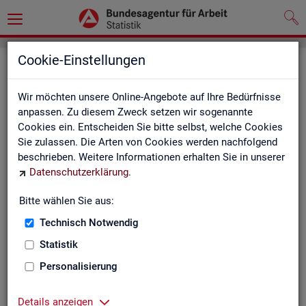
Cookie-Einstellungen
Seite emp­feh­len
Wir möchten unsere Online-Angebote auf Ihre Bedürfnisse
Fel­der mit einem * sind Pflicht­fel­der und müs­sen aus­ge­füllt
anpassen. Zu diesem Zweck setzen wir sogenannte
wer­den
Cookies ein. Entscheiden Sie bitte selbst, welche Cookies
Sie zulassen. Die Arten von Cookies werden nachfolgend
Ihre An­ga­ben
beschrieben. Weitere Informationen erhalten Sie in unserer
Datenschutzerklärung
.
Empfänger
*
Bitte wählen Sie aus:
Technisch Notwendig
Ihr Name
*
Statistik
Personalisierung
Ihre E-Mail-Adresse
Details anzeigen