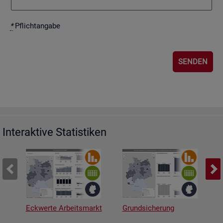
*
Pflicht­an­ga­be
Interaktive Statistiken
Eckwerte Arbeitsmarkt
Grundsicherung
A
v