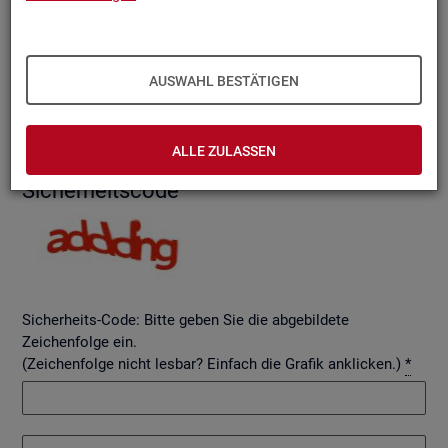
AUSWAHL BESTÄTIGEN
Betreff
ALLE ZULASSEN
Si­cher­heits­code
Sicherheits-Code: Bitte geben Sie die abgebildete
Zeichenfolge ein.
(Zeichenfolge nicht lesbar? Einfach die Grafik anklicken.)
*