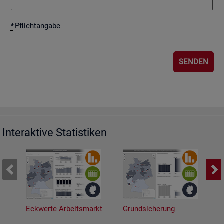
*
Pflicht­an­ga­be
Interaktive Statistiken
Eckwerte Arbeitsmarkt
Grundsicherung
A
v