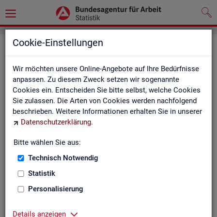
Cookie-Einstellungen
Seite emp­feh­len
Wir möchten unsere Online-Angebote auf Ihre Bedürfnisse
Fel­der mit einem * sind Pflicht­fel­der und müs­sen aus­ge­füllt
anpassen. Zu diesem Zweck setzen wir sogenannte
wer­den
Cookies ein. Entscheiden Sie bitte selbst, welche Cookies
Sie zulassen. Die Arten von Cookies werden nachfolgend
Ihre An­ga­ben
beschrieben. Weitere Informationen erhalten Sie in unserer
Datenschutzerklärung
.
Empfänger
*
Bitte wählen Sie aus:
Technisch Notwendig
Ihr Name
*
Statistik
Personalisierung
Ihre E-Mail-Adresse
Details anzeigen