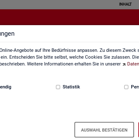
INHALT
lungen
ei der Statistik der Bundesagentu
Online-Angebote auf Ihre Bedürfnisse anpassen. Zu diesem Zweck s
in. Entscheiden Sie bitte selbst, welche Cookies Sie zulassen. Di
eschrieben. Weitere Informationen erhalten Sie in unserer
Daten
:
GRUNDLAGEN
endig
Statistik
Per
Seite emp­feh­len
en aus­ge­füllt wer­den
AUSWAHL BESTÄTIGEN