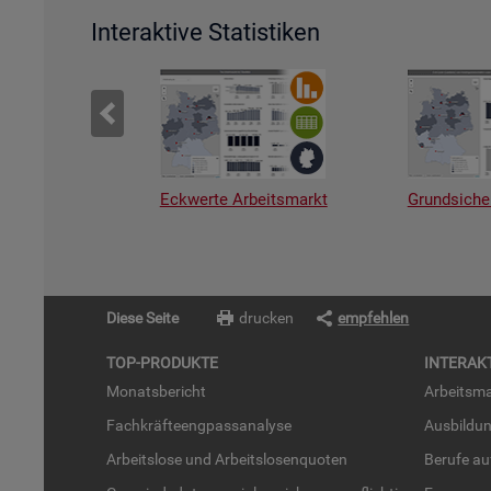
Interaktive Statistiken
Eckwerte Arbeitsmarkt
Grundsiche
Diese Seite
drucken
empfehlen
TOP-PRO­DUK­TE
IN­TER­AK­
Mo­nats­be­richt
Ar­beits­ma
Fach­kräf­te­eng­pass­ana­ly­se
Aus­bil­du
Ar­beits­lo­se und Ar­beits­lo­sen­quo­ten
Be­ru­fe a