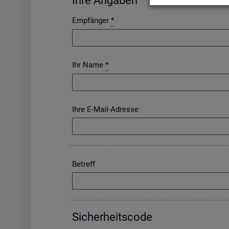
Ihre An­ga­ben
Empfänger
*
Ihr Name
*
Ihre E-Mail-Adresse
Betreff
Si­cher­heits­code