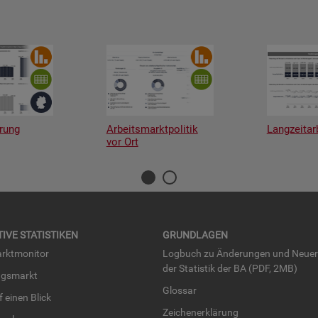
rung
Arbeitsmarktpolitik
Langzeitar
vor Ort
TI­VE STA­TIS­TI­KEN
GRUND­LA­GEN
rkt­mo­ni­tor
Log­buch zu Än­de­run­gen und Neue­
der Sta­tis­tik der BA (PDF, 2MB)
ngs­markt
Glos­sar
uf einen Blick
Zei­chen­er­klä­rung