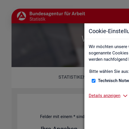
Cookie-Einstel
Willkommen b
Wir möchten unsere 
sogenannte Cookies e
werden nachfolgend b
Bitte wählen Sie aus
STATISTIKEN
Technisch Notw
Details anzeigen
Fel­der mit einem * sind Pflicht­fel­der und müs­s