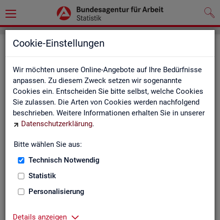
Cookie-Einstellungen
Seite emp­feh­len
Wir möchten unsere Online-Angebote auf Ihre Bedürfnisse
Fel­der mit einem * sind Pflicht­fel­der und müs­sen aus­ge­füllt
anpassen. Zu diesem Zweck setzen wir sogenannte
wer­den
Cookies ein. Entscheiden Sie bitte selbst, welche Cookies
Sie zulassen. Die Arten von Cookies werden nachfolgend
Ihre An­ga­ben
beschrieben. Weitere Informationen erhalten Sie in unserer
Datenschutzerklärung
.
Empfänger
*
Bitte wählen Sie aus:
Technisch Notwendig
Ihr Name
*
Statistik
Personalisierung
Ihre E-Mail-Adresse
Details anzeigen