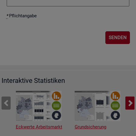
*
Pflicht­an­ga­be
Interaktive Statistiken
Eckwerte Arbeitsmarkt
Grundsicherung
A
v