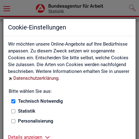
Cookie-Einstellungen
Seite emp­feh­len
Wir möchten unsere Online-Angebote auf Ihre Bedürfnisse
Fel­der mit einem * sind Pflicht­fel­der und müs­sen aus­ge­füllt
anpassen. Zu diesem Zweck setzen wir sogenannte
wer­den
Cookies ein. Entscheiden Sie bitte selbst, welche Cookies
Sie zulassen. Die Arten von Cookies werden nachfolgend
Ihre An­ga­ben
beschrieben. Weitere Informationen erhalten Sie in unserer
Datenschutzerklärung
.
Empfänger
*
Bitte wählen Sie aus:
Technisch Notwendig
Ihr Name
*
Statistik
Personalisierung
Ihre E-Mail-Adresse
Details anzeigen