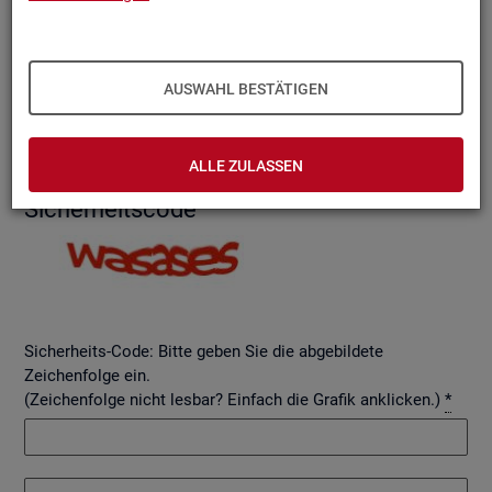
AUSWAHL BESTÄTIGEN
Betreff
ALLE ZULASSEN
Si­cher­heits­code
Sicherheits-Code: Bitte geben Sie die abgebildete
Zeichenfolge ein.
(Zeichenfolge nicht lesbar? Einfach die Grafik anklicken.)
*