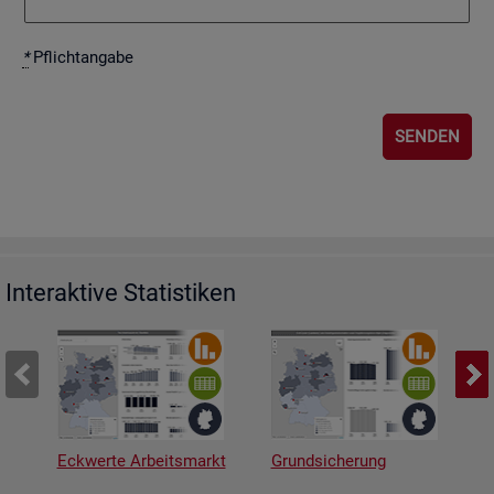
*
Pflicht­an­ga­be
Interaktive Statistiken
Eckwerte Arbeitsmarkt
Grundsicherung
A
v