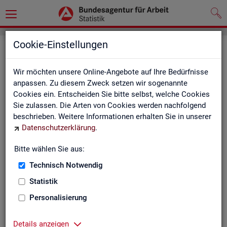
Cookie-Einstellungen
Seite emp­feh­len
Wir möchten unsere Online-Angebote auf Ihre Bedürfnisse
Fel­der mit einem * sind Pflicht­fel­der und müs­sen aus­ge­füllt
anpassen. Zu diesem Zweck setzen wir sogenannte
wer­den
Cookies ein. Entscheiden Sie bitte selbst, welche Cookies
Sie zulassen. Die Arten von Cookies werden nachfolgend
Ihre An­ga­ben
beschrieben. Weitere Informationen erhalten Sie in unserer
Datenschutzerklärung
.
Empfänger
*
Bitte wählen Sie aus:
Technisch Notwendig
Ihr Name
*
Statistik
Personalisierung
Ihre E-Mail-Adresse
Details anzeigen