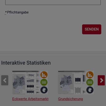
*
Pflicht­an­ga­be
Interaktive Statistiken
Eckwerte Arbeitsmarkt
Grundsicherung
A
v