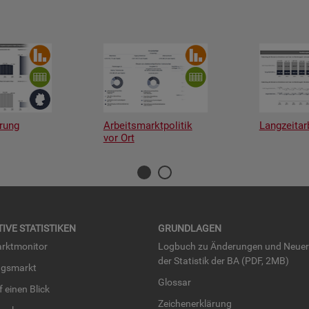
rung
Arbeitsmarktpolitik
Langzeitar
vor Ort
TI­VE STA­TIS­TI­KEN
GRUND­LA­GEN
rkt­mo­ni­tor
Log­buch zu Än­de­run­gen und Neue­
der Sta­tis­tik der BA (PDF, 2MB)
ngs­markt
Glos­sar
uf einen Blick
Zei­chen­er­klä­rung