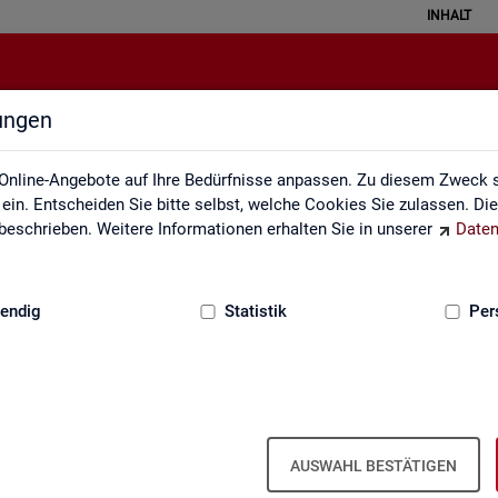
INHALT
lungen
ei der Statistik der Bundesagentu
Online-Angebote auf Ihre Bedürfnisse anpassen. Zu diesem Zweck s
in. Entscheiden Sie bitte selbst, welche Cookies Sie zulassen. Di
eschrieben. Weitere Informationen erhalten Sie in unserer
Daten
:
GRUNDLAGEN
endig
Statistik
Per
Seite emp­feh­len
en aus­ge­füllt wer­den
AUSWAHL BESTÄTIGEN