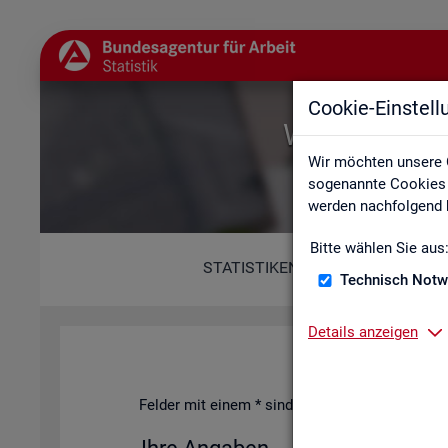
Cookie-Einstel
Willkommen b
Wir möchten unsere 
sogenannte Cookies e
werden nachfolgend b
Bitte wählen Sie aus
STATISTIKEN
Technisch Notw
Details anzeigen
Fel­der mit einem * sind Pflicht­fel­der und müs­s