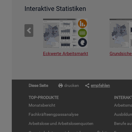
Interaktive Statistiken
Eckwerte Arbeitsmarkt
Grundsiche
Diese Seite
drucken
empfehlen
TOP-PRO­DUK­TE
IN­TER­AK­
Mo­nats­be­richt
Ar­beits­ma
Fach­kräf­te­eng­pass­ana­ly­se
Aus­bil­du
Ar­beits­lo­se und Ar­beits­lo­sen­quo­ten
Be­ru­fe a