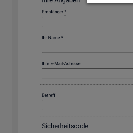
Ihre An­ga­ben
Empfänger
*
Ihr Name
*
Ihre E-Mail-Adresse
Betreff
Si­cher­heits­code