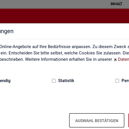
INHALT
lungen
ei der Statistik der Bundesagentu
Online-Angebote auf Ihre Bedürfnisse anpassen. Zu diesem Zweck s
in. Entscheiden Sie bitte selbst, welche Cookies Sie zulassen. Di
eschrieben. Weitere Informationen erhalten Sie in unserer
Daten
:
GRUNDLAGEN
endig
Statistik
Per
Seite emp­feh­len
en aus­ge­füllt wer­den
AUSWAHL BESTÄTIGEN