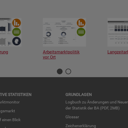
rung
Arbeitsmarktpolitik
Langzeitar
vor Ort
TI­VE STA­TIS­TI­KEN
GRUND­LA­GEN
rkt­mo­ni­tor
Log­buch zu Än­de­run­gen und Neue­
der Sta­tis­tik der BA (PDF, 2MB)
ngs­markt
Glos­sar
uf einen Blick
Zei­chen­er­klä­rung