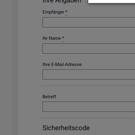
Ihre An­ga­ben
Empfänger
*
Ihr Name
*
Ihre E-Mail-Adresse
Betreff
Si­cher­heits­code