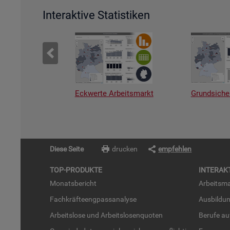
Interaktive Statistiken
Eckwerte Arbeitsmarkt
Grundsiche
Diese Seite
drucken
empfehlen
TOP-PRO­DUK­TE
IN­TER­AK­
Mo­nats­be­richt
Ar­beits­ma
Fach­kräf­te­eng­pass­ana­ly­se
Aus­bil­du
Ar­beits­lo­se und Ar­beits­lo­sen­quo­ten
Be­ru­fe a