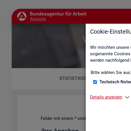
Cookie-Einstel
Willkommen b
Wir möchten unsere 
sogenannte Cookies e
werden nachfolgend b
Bitte wählen Sie aus
STATISTIKEN
Technisch Notw
Details anzeigen
Fel­der mit einem * sind Pflicht­fel­der und müs­s