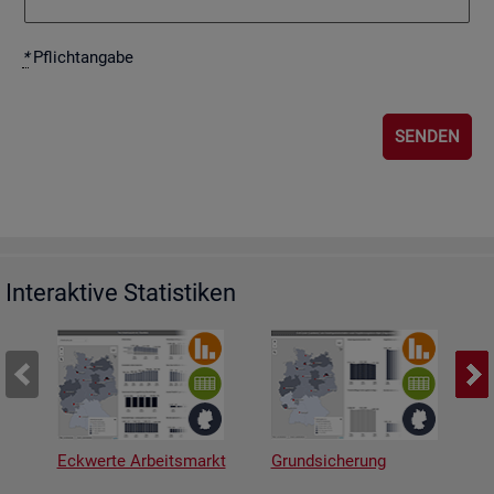
*
Pflicht­an­ga­be
Interaktive Statistiken
Eckwerte Arbeitsmarkt
Grundsicherung
A
v