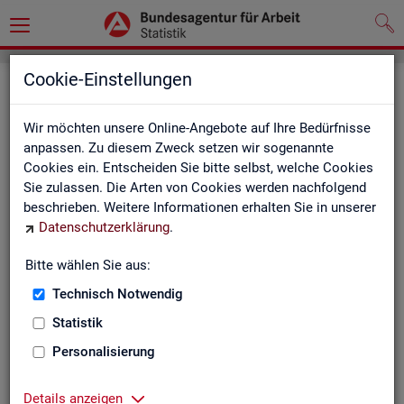
Cookie-Einstellungen
Seite emp­feh­len
Wir möchten unsere Online-Angebote auf Ihre Bedürfnisse
Fel­der mit einem * sind Pflicht­fel­der und müs­sen aus­ge­füllt
anpassen. Zu diesem Zweck setzen wir sogenannte
wer­den
Cookies ein. Entscheiden Sie bitte selbst, welche Cookies
Sie zulassen. Die Arten von Cookies werden nachfolgend
Ihre An­ga­ben
beschrieben. Weitere Informationen erhalten Sie in unserer
Datenschutzerklärung
.
Empfänger
*
Bitte wählen Sie aus:
Technisch Notwendig
Ihr Name
*
Statistik
Personalisierung
Ihre E-Mail-Adresse
Details anzeigen