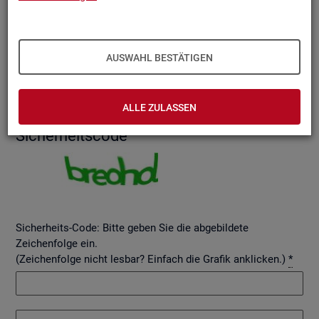
AUSWAHL BESTÄTIGEN
Betreff
ALLE ZULASSEN
Si­cher­heits­code
Sicherheits-Code: Bitte geben Sie die abgebildete
Zeichenfolge ein.
(Zeichenfolge nicht lesbar? Einfach die Grafik anklicken.)
*