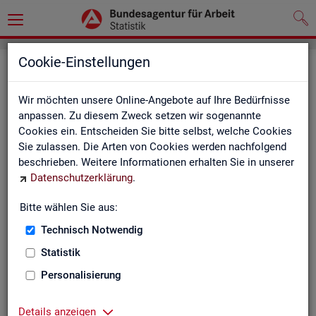
Cookie-Einstellungen
Seite emp­feh­len
Wir möchten unsere Online-Angebote auf Ihre Bedürfnisse
Fel­der mit einem * sind Pflicht­fel­der und müs­sen aus­ge­füllt
anpassen. Zu diesem Zweck setzen wir sogenannte
wer­den
Cookies ein. Entscheiden Sie bitte selbst, welche Cookies
Sie zulassen. Die Arten von Cookies werden nachfolgend
Ihre An­ga­ben
beschrieben. Weitere Informationen erhalten Sie in unserer
Datenschutzerklärung
.
Empfänger
*
Bitte wählen Sie aus:
Technisch Notwendig
Ihr Name
*
Statistik
Personalisierung
Ihre E-Mail-Adresse
Details anzeigen