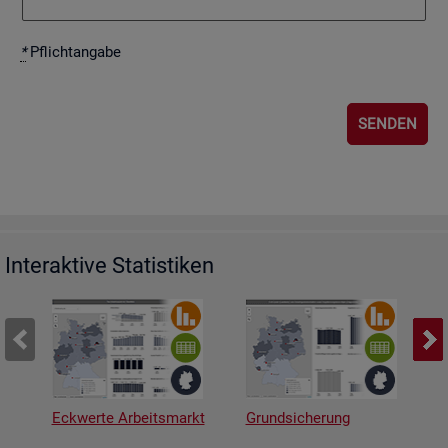
*
Pflicht­an­ga­be
Interaktive Statistiken
Eckwerte Arbeitsmarkt
Grundsicherung
A
v