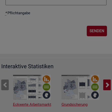
*
Pflicht­an­ga­be
Interaktive Statistiken
Eckwerte Arbeitsmarkt
Grundsicherung
A
v