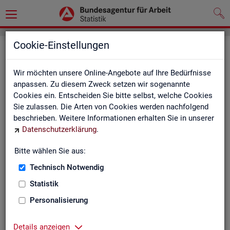
Cookie-Einstellungen
Seite emp­feh­len
Wir möchten unsere Online-Angebote auf Ihre Bedürfnisse
Fel­der mit einem * sind Pflicht­fel­der und müs­sen aus­ge­füllt
anpassen. Zu diesem Zweck setzen wir sogenannte
wer­den
Cookies ein. Entscheiden Sie bitte selbst, welche Cookies
Sie zulassen. Die Arten von Cookies werden nachfolgend
Ihre An­ga­ben
beschrieben. Weitere Informationen erhalten Sie in unserer
Datenschutzerklärung
.
Empfänger
*
Bitte wählen Sie aus:
Technisch Notwendig
Ihr Name
*
Statistik
Personalisierung
Ihre E-Mail-Adresse
Details anzeigen