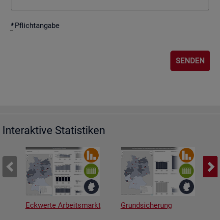
*
Pflicht­an­ga­be
Interaktive Statistiken
Eckwerte Arbeitsmarkt
Grundsicherung
A
v