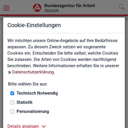
Cookie-Einstellungen
Seite emp­feh­len
Wir möchten unsere Online-Angebote auf Ihre Bedürfnisse
Fel­der mit einem * sind Pflicht­fel­der und müs­sen aus­ge­füllt
anpassen. Zu diesem Zweck setzen wir sogenannte
wer­den
Cookies ein. Entscheiden Sie bitte selbst, welche Cookies
Sie zulassen. Die Arten von Cookies werden nachfolgend
Ihre An­ga­ben
beschrieben. Weitere Informationen erhalten Sie in unserer
Datenschutzerklärung
.
Empfänger
*
Bitte wählen Sie aus:
Technisch Notwendig
Ihr Name
*
Statistik
Personalisierung
Ihre E-Mail-Adresse
Details anzeigen