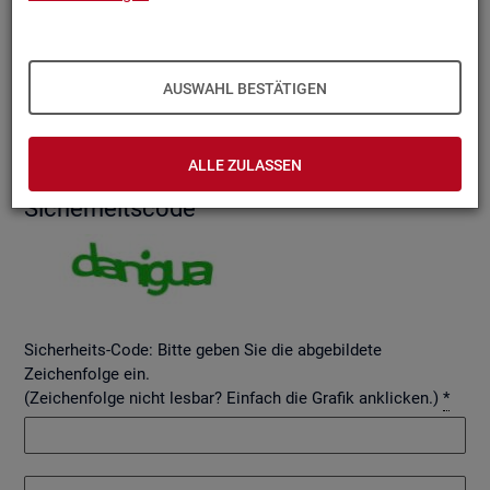
AUSWAHL BESTÄTIGEN
Betreff
ALLE ZULASSEN
Si­cher­heits­code
Sicherheits-Code: Bitte geben Sie die abgebildete
Zeichenfolge ein.
(Zeichenfolge nicht lesbar? Einfach die Grafik anklicken.)
*