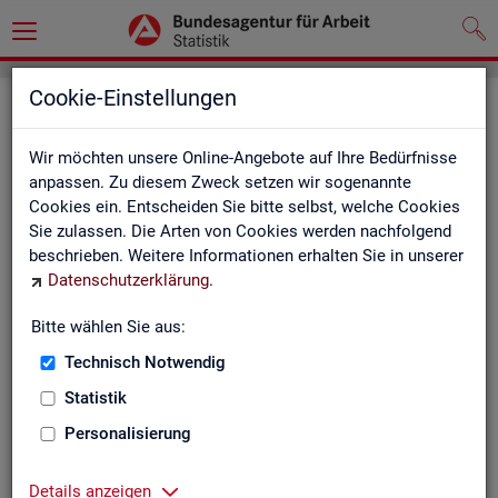
Cookie-Einstellungen
Seite emp­feh­len
Wir möchten unsere Online-Angebote auf Ihre Bedürfnisse
Fel­der mit einem * sind Pflicht­fel­der und müs­sen aus­ge­füllt
anpassen. Zu diesem Zweck setzen wir sogenannte
wer­den
Cookies ein. Entscheiden Sie bitte selbst, welche Cookies
Sie zulassen. Die Arten von Cookies werden nachfolgend
Ihre An­ga­ben
beschrieben. Weitere Informationen erhalten Sie in unserer
Datenschutzerklärung
.
Empfänger
*
Bitte wählen Sie aus:
Technisch Notwendig
Ihr Name
*
Statistik
Personalisierung
Ihre E-Mail-Adresse
Details anzeigen