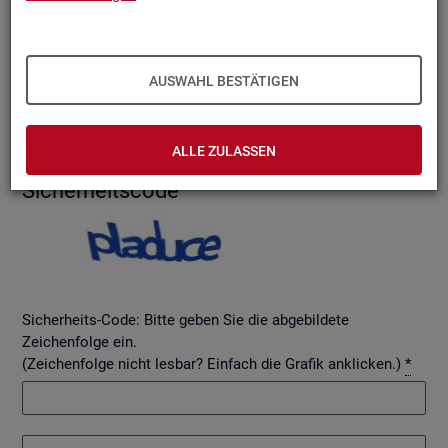
AUSWAHL BESTÄTIGEN
Betreff
ALLE ZULASSEN
Si­cher­heits­code
Sicherheits-Code: Bitte geben Sie die abgebildete
Zeichenfolge ein.
(Zeichenfolge nicht lesbar? Einfach die Grafik anklicken.)
*