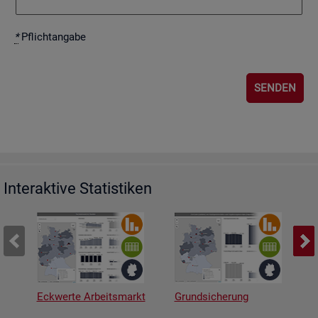
*
Pflicht­an­ga­be
Interaktive Statistiken
Eckwerte Arbeitsmarkt
Grundsicherung
A
v