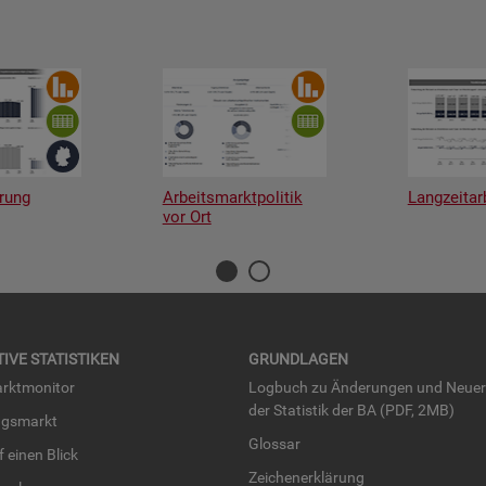
rung
Arbeitsmarktpolitik
Langzeitar
vor Ort
TI­VE STA­TIS­TI­KEN
GRUND­LA­GEN
rkt­mo­ni­tor
Log­buch zu Än­de­run­gen und Neue­
der Sta­tis­tik der BA (PDF, 2MB)
ngs­markt
Glos­sar
uf einen Blick
Zei­chen­er­klä­rung