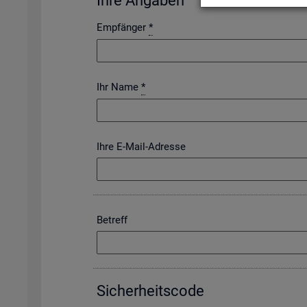
Ihre An­ga­ben
Empfänger
*
Ihr Name
*
Ihre E-Mail-Adresse
Betreff
Si­cher­heits­code