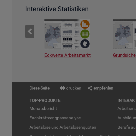
Interaktive Statistiken
Eckwerte Arbeitsmarkt
Grundsiche
Diese Seite
drucken
empfehlen
TOP-PRO­DUK­TE
IN­TER­AK­
Mo­nats­be­richt
Ar­beits­ma
Fach­kräf­te­eng­pass­ana­ly­se
Aus­bil­du
Ar­beits­lo­se und Ar­beits­lo­sen­quo­ten
Be­ru­fe a