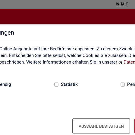
INHALT
lungen
ei der Statistik der Bundesagentu
Online-Angebote auf Ihre Bedürfnisse anpassen. Zu diesem Zweck s
in. Entscheiden Sie bitte selbst, welche Cookies Sie zulassen. Di
eschrieben. Weitere Informationen erhalten Sie in unserer
Daten
:
GRUNDLAGEN
endig
Statistik
Per
Seite emp­feh­len
en aus­ge­füllt wer­den
AUSWAHL BESTÄTIGEN