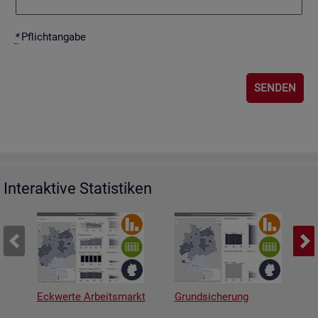
*
Pflicht­an­ga­be
Interaktive Statistiken
Eckwerte Arbeitsmarkt
Grundsicherung
A
v