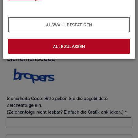
AUSWAHL BESTÄTIGEN
Betreff
ALLE ZULASSEN
Si­cher­heits­code
Sicherheits-Code: Bitte geben Sie die abgebildete
Zeichenfolge ein.
(Zeichenfolge nicht lesbar? Einfach die Grafik anklicken.)
*