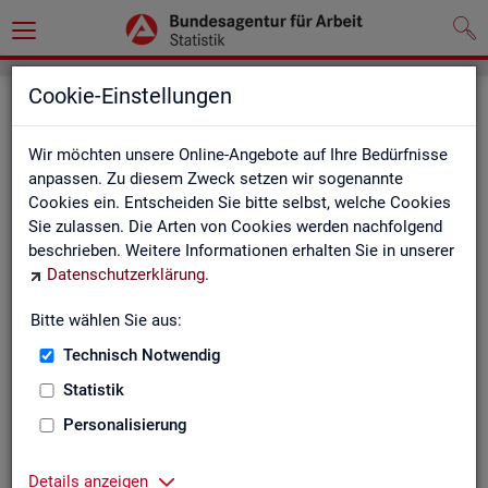
Cookie-Einstellungen
Seite emp­feh­len
Wir möchten unsere Online-Angebote auf Ihre Bedürfnisse
Fel­der mit einem * sind Pflicht­fel­der und müs­sen aus­ge­füllt
anpassen. Zu diesem Zweck setzen wir sogenannte
wer­den
Cookies ein. Entscheiden Sie bitte selbst, welche Cookies
Sie zulassen. Die Arten von Cookies werden nachfolgend
Ihre An­ga­ben
beschrieben. Weitere Informationen erhalten Sie in unserer
Datenschutzerklärung
.
Empfänger
*
Bitte wählen Sie aus:
Technisch Notwendig
Ihr Name
*
Statistik
Personalisierung
Ihre E-Mail-Adresse
Details anzeigen