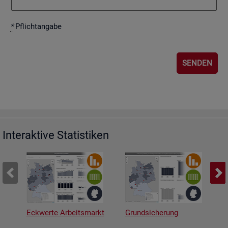
*
Pflicht­an­ga­be
Interaktive Statistiken
Eckwerte Arbeitsmarkt
Grundsicherung
A
v