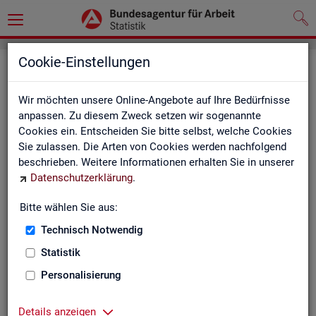
Cookie-Einstellungen
Seite emp­feh­len
Wir möchten unsere Online-Angebote auf Ihre Bedürfnisse
Fel­der mit einem * sind Pflicht­fel­der und müs­sen aus­ge­füllt
anpassen. Zu diesem Zweck setzen wir sogenannte
wer­den
Cookies ein. Entscheiden Sie bitte selbst, welche Cookies
Sie zulassen. Die Arten von Cookies werden nachfolgend
Ihre An­ga­ben
beschrieben. Weitere Informationen erhalten Sie in unserer
Datenschutzerklärung
.
Empfänger
*
Bitte wählen Sie aus:
Technisch Notwendig
Ihr Name
*
Statistik
Personalisierung
Ihre E-Mail-Adresse
Details anzeigen