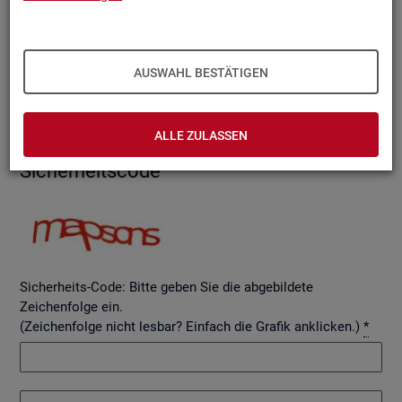
AUSWAHL BESTÄTIGEN
Betreff
ALLE ZULASSEN
Si­cher­heits­code
Sicherheits-Code: Bitte geben Sie die abgebildete
Zeichenfolge ein.
(Zeichenfolge nicht lesbar? Einfach die Grafik anklicken.)
*