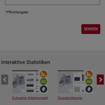
*
Pflicht­an­ga­be
Interaktive Statistiken
Eckwerte Arbeitsmarkt
Grundsicherung
A
v