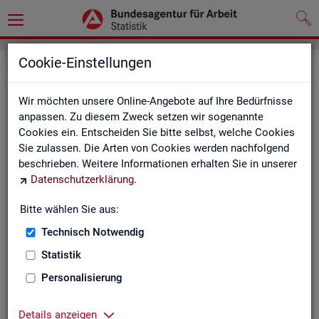
Cookie-Einstellungen
Seite emp­feh­len
Wir möchten unsere Online-Angebote auf Ihre Bedürfnisse
Fel­der mit einem * sind Pflicht­fel­der und müs­sen aus­ge­füllt
anpassen. Zu diesem Zweck setzen wir sogenannte
wer­den
Cookies ein. Entscheiden Sie bitte selbst, welche Cookies
Sie zulassen. Die Arten von Cookies werden nachfolgend
Ihre An­ga­ben
beschrieben. Weitere Informationen erhalten Sie in unserer
Datenschutzerklärung
.
Empfänger
*
Bitte wählen Sie aus:
Technisch Notwendig
Ihr Name
*
Statistik
Personalisierung
Ihre E-Mail-Adresse
Details anzeigen