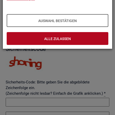
AUSWAHL BESTÄTIGEN
Betreff
ALLE ZULASSEN
Si­cher­heits­code
Sicherheits-Code: Bitte geben Sie die abgebildete
Zeichenfolge ein.
(Zeichenfolge nicht lesbar? Einfach die Grafik anklicken.)
*