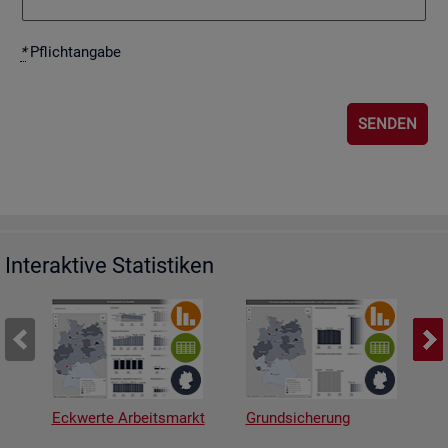
*
Pflicht­an­ga­be
Interaktive Statistiken
Eckwerte Arbeitsmarkt
Grundsicherung
A
v