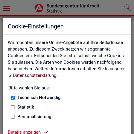
Cookie-Einstellungen
Seite emp­feh­len
Wir möchten unsere Online-Angebote auf Ihre Bedürfnisse
Fel­der mit einem * sind Pflicht­fel­der und müs­sen aus­ge­füllt
anpassen. Zu diesem Zweck setzen wir sogenannte
wer­den
Cookies ein. Entscheiden Sie bitte selbst, welche Cookies
Sie zulassen. Die Arten von Cookies werden nachfolgend
Ihre An­ga­ben
beschrieben. Weitere Informationen erhalten Sie in unserer
Datenschutzerklärung
.
Empfänger
*
Bitte wählen Sie aus:
Technisch Notwendig
Ihr Name
*
Statistik
Personalisierung
Ihre E-Mail-Adresse
Details anzeigen