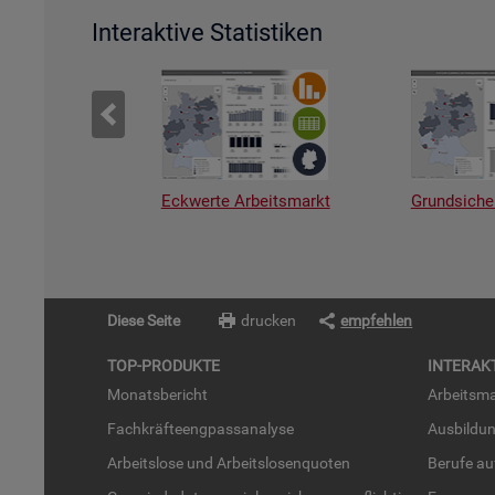
Interaktive Statistiken
Eckwerte Arbeitsmarkt
Grundsiche
Diese Seite
drucken
empfehlen
TOP-PRO­DUK­TE
IN­TER­AK­
Mo­nats­be­richt
Ar­beits­ma
Fach­kräf­te­eng­pass­ana­ly­se
Aus­bil­du
Ar­beits­lo­se und Ar­beits­lo­sen­quo­ten
Be­ru­fe a