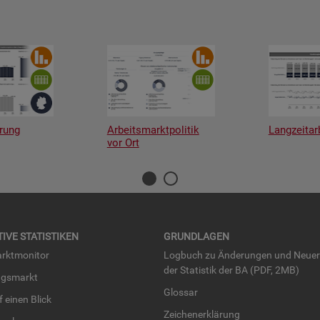
rung
Arbeitsmarktpolitik
Langzeitar
vor Ort
TI­VE STA­TIS­TI­KEN
GRUND­LA­GEN
rkt­mo­ni­tor
Log­buch zu Än­de­run­gen und Neue­
der Sta­tis­tik der BA (PDF, 2MB)
ngs­markt
Glos­sar
uf einen Blick
Zei­chen­er­klä­rung