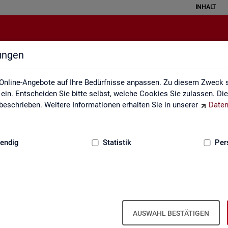
INHALT
lungen
ei der Statistik der Bundesagentu
Online-Angebote auf Ihre Bedürfnisse anpassen. Zu diesem Zweck s
in. Entscheiden Sie bitte selbst, welche Cookies Sie zulassen. Di
eschrieben. Weitere Informationen erhalten Sie in unserer
Daten
:
GRUNDLAGEN
endig
Statistik
Per
Seite emp­feh­len
en aus­ge­füllt wer­den
AUSWAHL BESTÄTIGEN