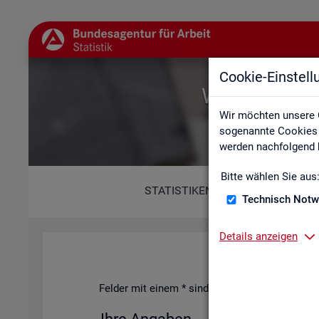
Cookie-Einstel
Willkommen b
Wir möchten unsere 
sogenannte Cookies e
werden nachfolgend b
Bitte wählen Sie aus
STATISTIKEN
Technisch Notw
Details anzeigen
Fel­der mit einem * sind Pflicht­fel­der und müs­s