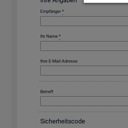
Ihre An­ga­ben
Empfänger
*
Ihr Name
*
Ihre E-Mail-Adresse
Betreff
Si­cher­heits­code