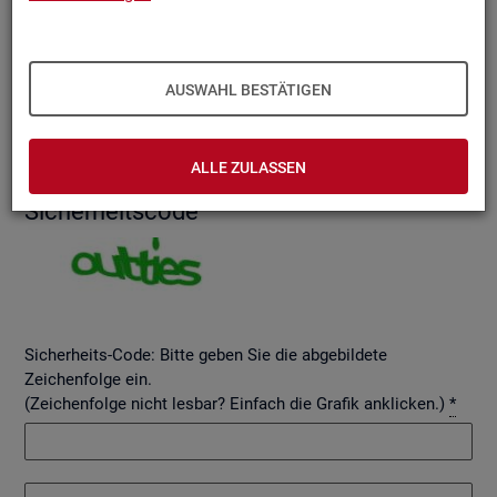
AUSWAHL BESTÄTIGEN
Betreff
ALLE ZULASSEN
Si­cher­heits­code
Sicherheits-Code: Bitte geben Sie die abgebildete
Zeichenfolge ein.
(Zeichenfolge nicht lesbar? Einfach die Grafik anklicken.)
*