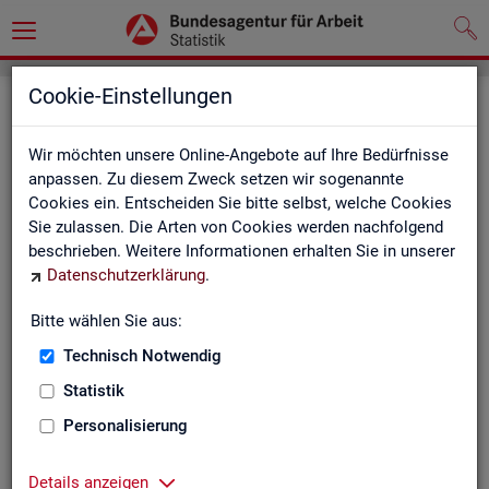
Cookie-Einstellungen
Seite emp­feh­len
Wir möchten unsere Online-Angebote auf Ihre Bedürfnisse
Fel­der mit einem * sind Pflicht­fel­der und müs­sen aus­ge­füllt
anpassen. Zu diesem Zweck setzen wir sogenannte
wer­den
Cookies ein. Entscheiden Sie bitte selbst, welche Cookies
Sie zulassen. Die Arten von Cookies werden nachfolgend
Ihre An­ga­ben
beschrieben. Weitere Informationen erhalten Sie in unserer
Datenschutzerklärung
.
Empfänger
*
Bitte wählen Sie aus:
Technisch Notwendig
Ihr Name
*
Statistik
Personalisierung
Ihre E-Mail-Adresse
Details anzeigen