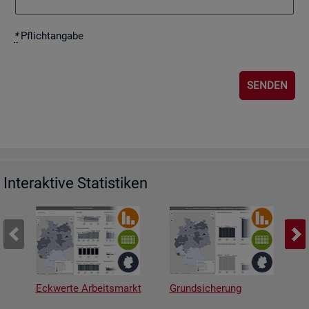
*
Pflicht­an­ga­be
Interaktive Statistiken
Eckwerte Arbeitsmarkt
Grundsicherung
A
v