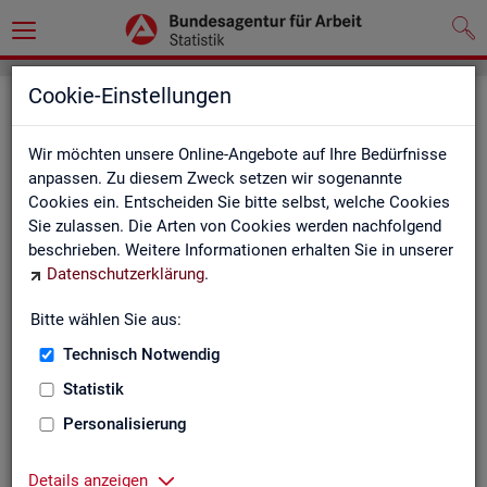
Cookie-Einstellungen
Seite emp­feh­len
Wir möchten unsere Online-Angebote auf Ihre Bedürfnisse
Fel­der mit einem * sind Pflicht­fel­der und müs­sen aus­ge­füllt
anpassen. Zu diesem Zweck setzen wir sogenannte
wer­den
Cookies ein. Entscheiden Sie bitte selbst, welche Cookies
Sie zulassen. Die Arten von Cookies werden nachfolgend
Ihre An­ga­ben
beschrieben. Weitere Informationen erhalten Sie in unserer
Datenschutzerklärung
.
Empfänger
*
Bitte wählen Sie aus:
Technisch Notwendig
Ihr Name
*
Statistik
Personalisierung
Ihre E-Mail-Adresse
Details anzeigen