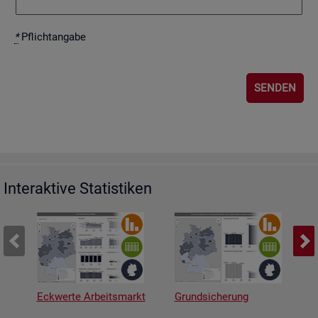
*
Pflicht­an­ga­be
Interaktive Statistiken
Eckwerte Arbeitsmarkt
Grundsicherung
A
v