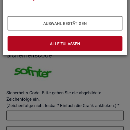
AUSWAHL BESTÄTIGEN
Betreff
ALLE ZULASSEN
Si­cher­heits­code
Sicherheits-Code: Bitte geben Sie die abgebildete
Zeichenfolge ein.
(Zeichenfolge nicht lesbar? Einfach die Grafik anklicken.)
*