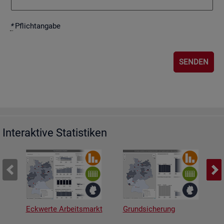
*
Pflicht­an­ga­be
Interaktive Statistiken
Eckwerte Arbeitsmarkt
Grundsicherung
A
v