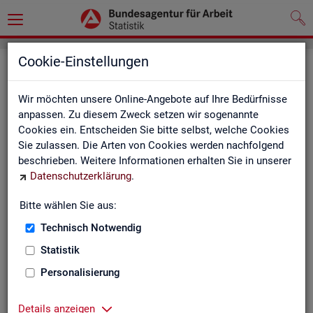
Cookie-Einstellungen
Seite emp­feh­len
Wir möchten unsere Online-Angebote auf Ihre Bedürfnisse
Fel­der mit einem * sind Pflicht­fel­der und müs­sen aus­ge­füllt
anpassen. Zu diesem Zweck setzen wir sogenannte
wer­den
Cookies ein. Entscheiden Sie bitte selbst, welche Cookies
Sie zulassen. Die Arten von Cookies werden nachfolgend
Ihre An­ga­ben
beschrieben. Weitere Informationen erhalten Sie in unserer
Datenschutzerklärung
.
Empfänger
*
Bitte wählen Sie aus:
Technisch Notwendig
Ihr Name
*
Statistik
Personalisierung
Ihre E-Mail-Adresse
Details anzeigen