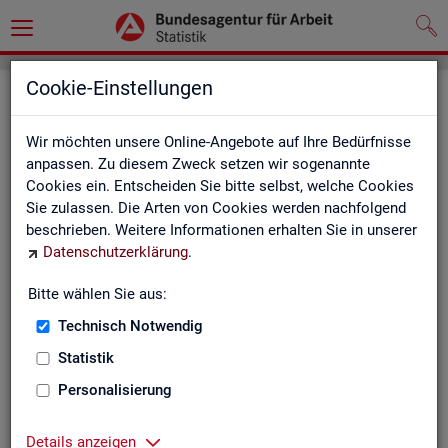
Cookie-Einstellungen
Seite emp­feh­len
Wir möchten unsere Online-Angebote auf Ihre Bedürfnisse
Fel­der mit einem * sind Pflicht­fel­der und müs­sen aus­ge­füllt
anpassen. Zu diesem Zweck setzen wir sogenannte
wer­den
Cookies ein. Entscheiden Sie bitte selbst, welche Cookies
Sie zulassen. Die Arten von Cookies werden nachfolgend
Ihre An­ga­ben
beschrieben. Weitere Informationen erhalten Sie in unserer
Datenschutzerklärung
.
Empfänger
*
Bitte wählen Sie aus:
Technisch Notwendig
Ihr Name
*
Statistik
Personalisierung
Ihre E-Mail-Adresse
Details anzeigen