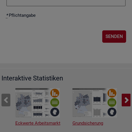
*
Pflicht­an­ga­be
Interaktive Statistiken
Eckwerte Arbeitsmarkt
Grundsicherung
A
v