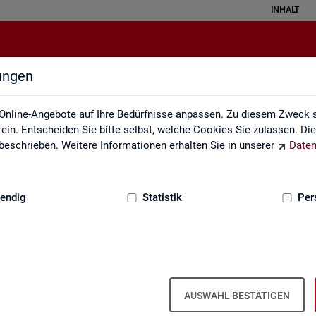
INHALT
lungen
ei der Statistik der Bundesagentu
Online-Angebote auf Ihre Bedürfnisse anpassen. Zu diesem Zweck s
in. Entscheiden Sie bitte selbst, welche Cookies Sie zulassen. Di
eschrieben. Weitere Informationen erhalten Sie in unserer
Daten
:
GRUNDLAGEN
endig
Statistik
Per
Seite emp­feh­len
en aus­ge­füllt wer­den
AUSWAHL BESTÄTIGEN