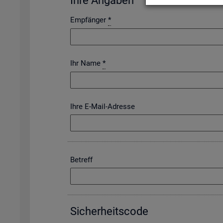
Ihre An­ga­ben
Empfänger
*
Ihr Name
*
Ihre E-Mail-Adresse
Betreff
Si­cher­heits­code