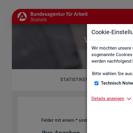
Cookie-Einstel
Willkommen b
Wir möchten unsere 
sogenannte Cookies e
werden nachfolgend b
Bitte wählen Sie aus
STATISTIKEN
Technisch Notw
Details anzeigen
Fel­der mit einem * sind Pflicht­fel­der und müs­s