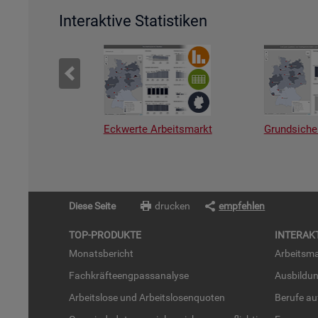
Interaktive Statistiken
Eckwerte Arbeitsmarkt
Grundsiche
Diese Seite
drucken
empfehlen
TOP-PRO­DUK­TE
IN­TER­AK­
Mo­nats­be­richt
Ar­beits­ma
Fach­kräf­te­eng­pass­ana­ly­se
Aus­bil­du
Ar­beits­lo­se und Ar­beits­lo­sen­quo­ten
Be­ru­fe a