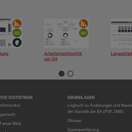
rung
Arbeitsmarktpolitik
Langzeitar
vor Ort
TI­VE STA­TIS­TI­KEN
GRUND­LA­GEN
rkt­mo­ni­tor
Log­buch zu Än­de­run­gen und Neue­
der Sta­tis­tik der BA (PDF, 2MB)
ngs­markt
Glos­sar
uf einen Blick
Zei­chen­er­klä­rung