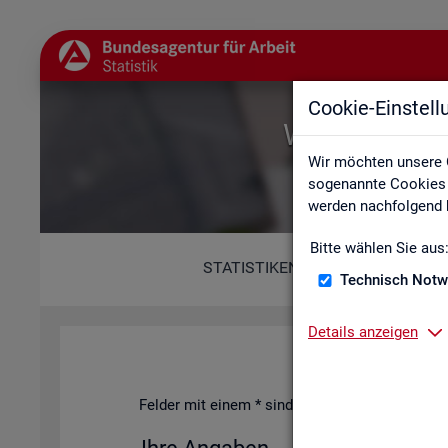
Cookie-Einstel
Willkommen b
Wir möchten unsere 
sogenannte Cookies e
werden nachfolgend b
Bitte wählen Sie aus
STATISTIKEN
Technisch Notw
Details anzeigen
Fel­der mit einem * sind Pflicht­fel­der und müs­s