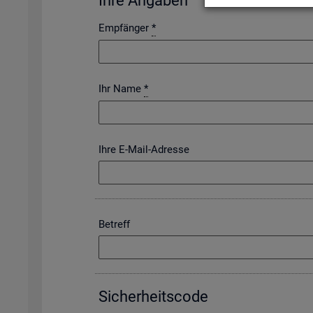
Ihre An­ga­ben
Empfänger
*
Ihr Name
*
Ihre E-Mail-Adresse
Betreff
Si­cher­heits­code