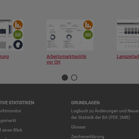
rung
Arbeitsmarktpolitik
Langzeitar
vor Ort
TI­VE STA­TIS­TI­KEN
GRUND­LA­GEN
rkt­mo­ni­tor
Log­buch zu Än­de­run­gen und Neue­
der Sta­tis­tik der BA (PDF, 2MB)
ngs­markt
Glos­sar
uf einen Blick
Zei­chen­er­klä­rung