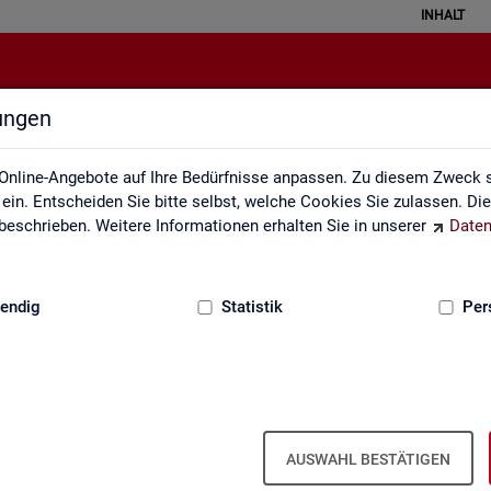
INHALT
lungen
ei der Statistik der Bundesagentu
Online-Angebote auf Ihre Bedürfnisse anpassen. Zu diesem Zweck s
in. Entscheiden Sie bitte selbst, welche Cookies Sie zulassen. Di
eschrieben. Weitere Informationen erhalten Sie in unserer
Daten
:
GRUNDLAGEN
endig
Statistik
Per
Seite emp­feh­len
en aus­ge­füllt wer­den
AUSWAHL BESTÄTIGEN