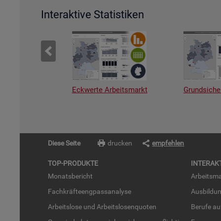
Interaktive Statistiken
Eckwerte Arbeitsmarkt
Grundsiche
Diese Seite
drucken
empfehlen
TOP-PRO­DUK­TE
IN­TER­AK­
Mo­nats­be­richt
Ar­beits­ma
Fach­kräf­te­eng­pass­ana­ly­se
Aus­bil­du
Ar­beits­lo­se und Ar­beits­lo­sen­quo­ten
Be­ru­fe a