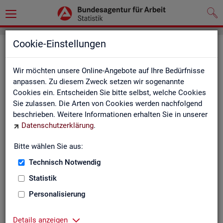
Cookie-Einstellungen
Seite emp­feh­len
Wir möchten unsere Online-Angebote auf Ihre Bedürfnisse
Fel­der mit einem * sind Pflicht­fel­der und müs­sen aus­ge­füllt
anpassen. Zu diesem Zweck setzen wir sogenannte
wer­den
Cookies ein. Entscheiden Sie bitte selbst, welche Cookies
Sie zulassen. Die Arten von Cookies werden nachfolgend
Ihre An­ga­ben
beschrieben. Weitere Informationen erhalten Sie in unserer
Datenschutzerklärung
.
Empfänger
*
Bitte wählen Sie aus:
Technisch Notwendig
Ihr Name
*
Statistik
Personalisierung
Ihre E-Mail-Adresse
Details anzeigen