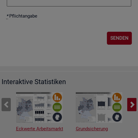
*
Pflicht­an­ga­be
Interaktive Statistiken
Eckwerte Arbeitsmarkt
Grundsicherung
A
v