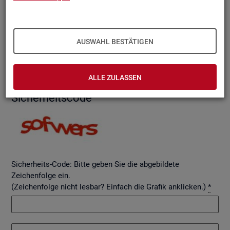
AUSWAHL BESTÄTIGEN
Betreff
ALLE ZULASSEN
Si­cher­heits­code
Sicherheits-Code: Bitte geben Sie die abgebildete
Zeichenfolge ein.
(Zeichenfolge nicht lesbar? Einfach die Grafik anklicken.)
*