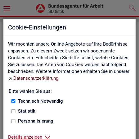
Cookie-Einstellungen
Seite emp­feh­len
Wir möchten unsere Online-Angebote auf Ihre Bedürfnisse
Fel­der mit einem * sind Pflicht­fel­der und müs­sen aus­ge­füllt
anpassen. Zu diesem Zweck setzen wir sogenannte
wer­den
Cookies ein. Entscheiden Sie bitte selbst, welche Cookies
Sie zulassen. Die Arten von Cookies werden nachfolgend
Ihre An­ga­ben
beschrieben. Weitere Informationen erhalten Sie in unserer
Datenschutzerklärung
.
Empfänger
*
Bitte wählen Sie aus:
Technisch Notwendig
Ihr Name
*
Statistik
Personalisierung
Ihre E-Mail-Adresse
Details anzeigen