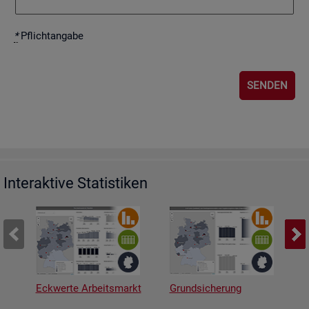
*
Pflicht­an­ga­be
Interaktive Statistiken
Eckwerte Arbeitsmarkt
Grundsicherung
A
v