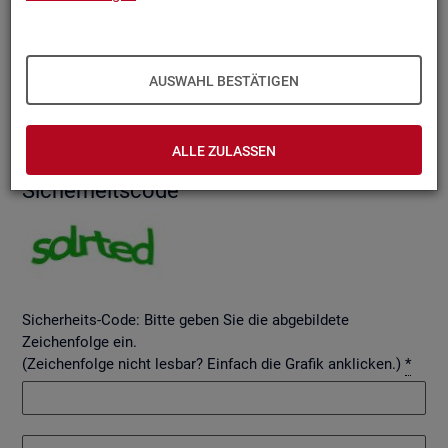
AUSWAHL BESTÄTIGEN
Betreff
ALLE ZULASSEN
Si­cher­heits­code
Sicherheits-Code: Bitte geben Sie die abgebildete
Zeichenfolge ein.
(Zeichenfolge nicht lesbar? Einfach die Grafik anklicken.)
*