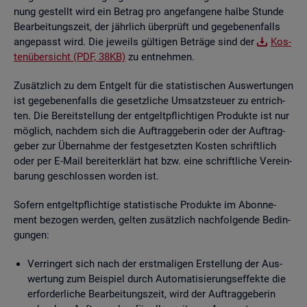
nung ge­stellt wird ein Be­trag pro an­ge­fan­ge­ne halbe Stun­de
Be­ar­bei­tungs­zeit, der jähr­lich über­prüft und ge­ge­be­nen­falls
an­ge­passt wird. Die je­weils gül­ti­gen Be­trä­ge sind der
Kos­
ten­über­sicht (PDF, 38KB)
zu ent­neh­men.
Zu­sätz­lich zu dem Ent­gelt für die sta­tis­ti­schen Aus­wer­tun­gen
ist ge­ge­be­nen­falls die ge­setz­li­che Um­satz­steu­er zu ent­rich­
ten. Die Be­reit­stel­lung der ent­gelt­pflich­ti­gen Pro­duk­te ist nur
mög­lich, nach­dem sich die Auf­trag­ge­be­rin oder der Auf­trag­
ge­ber zur Über­nah­me der fest­ge­setz­ten Kos­ten schrift­lich
oder per E-Mail be­reit­er­klärt hat bzw. eine schrift­li­che Ver­ein­
ba­rung ge­schlos­sen wor­den ist.
So­fern ent­gelt­pflich­ti­ge sta­tis­ti­sche Pro­duk­te im Abon­ne­
ment be­zo­gen wer­den, gel­ten zu­sätz­lich nach­fol­gen­de Be­din­
gun­gen:
Ver­rin­gert sich nach der erst­ma­li­gen Er­stel­lung der Aus­
wer­tung zum Bei­spiel durch Au­to­ma­ti­sie­rungs­ef­fek­te die
er­for­der­li­che Be­ar­bei­tungs­zeit, wird der Auf­trag­ge­be­rin