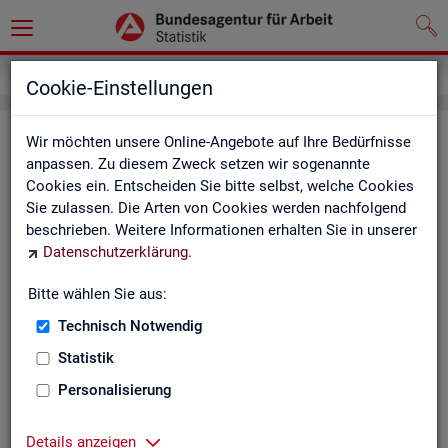
Impressum
Cookie-Einstellungen
Im­pres­sum der Sta­tis­tik der Bun­
Wir möchten unsere Online-Angebote auf Ihre Bedürfnisse
anpassen. Zu diesem Zweck setzen wir sogenannte
des­agen­tur für Ar­beit (BA)
Cookies ein. Entscheiden Sie bitte selbst, welche Cookies
Sie zulassen. Die Arten von Cookies werden nachfolgend
In­for­ma­tio­nen über den Her­aus­ge­ber
beschrieben. Weitere Informationen erhalten Sie in unserer
Datenschutzerklärung
.
Im­pres­sum der Bun­des­agen­tur für Ar­beit
Nut­zungs- und Be­zugs­be­din­gun­gen
Bitte wählen Sie aus:
Technisch Notwendig
Co­py­right und Mar­ken­schutz
Statistik
Die In­hal­te des In­ter­net­auf­tritts der BA sowie die Pro­duk­te
der Sta­tis­tik der BA ste­hen im geis­ti­gen Ei­gen­tum der BA und
Personalisierung
sind zur In­for­ma­ti­on grund­sätz­lich frei zu­gäng­lich, so­weit
nichts An­de­res ver­merkt ist.
Details anzeigen