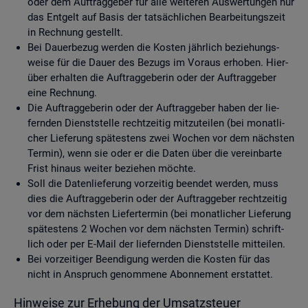
oder dem Auf­trag­ge­ber für alle wei­te­ren Aus­wer­tun­gen nur
das Ent­gelt auf Basis der tat­säch­li­chen Be­ar­bei­tungs­zeit
in Rech­nung ge­stellt.
Bei Dau­er­be­zug wer­den die Kos­ten jähr­lich be­zie­hungs­
wei­se für die Dauer des Be­zugs im Vor­aus er­ho­ben. Hier­
über er­hal­ten die Auf­trag­ge­be­rin oder der Auf­trag­ge­ber
eine Rech­nung.
Die Auf­trag­ge­be­rin oder der Auf­trag­ge­ber haben der lie­
fern­den Dienst­stel­le recht­zei­tig mit­zu­tei­len (bei mo­nat­li­
cher Lie­fe­rung spä­tes­tens zwei Wo­chen vor dem nächs­ten
Ter­min), wenn sie oder er die Daten über die ver­ein­bar­te
Frist hin­aus wei­ter be­zie­hen möch­te.
Soll die Da­ten­lie­fe­rung vor­zei­tig be­en­det wer­den, muss
dies die Auf­trag­ge­be­rin oder der Auf­trag­ge­ber recht­zei­tig
vor dem nächs­ten Lie­fer­ter­min (bei mo­nat­li­cher Lie­fe­rung
spä­tes­tens 2 Wo­chen vor dem nächs­ten Ter­min) schrift­
lich oder per E-Mail der lie­fern­den Dienst­stel­le mit­tei­len.
Bei vor­zei­ti­ger Be­en­di­gung wer­den die Kos­ten für das
nicht in An­spruch ge­nom­me­ne Abon­ne­ment er­stat­tet.
Hin­wei­se zur Er­he­bung der Um­satz­steu­er