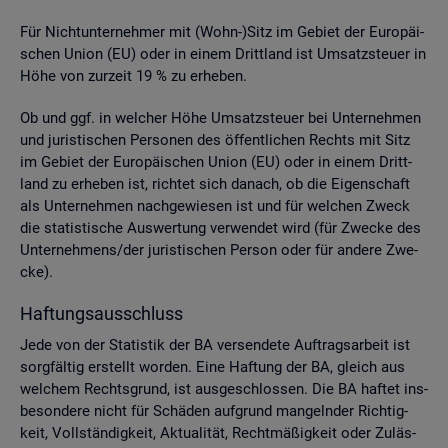
Für Nicht­un­ter­neh­mer mit (Wohn-)Sitz im Ge­biet der Eu­ro­päi­
schen Union (EU) oder in einem Dritt­land ist Um­satz­steu­er in
Höhe von zur­zeit 19 % zu er­he­ben.
Ob und ggf. in wel­cher Höhe Um­satz­steu­er bei Un­ter­neh­men
und ju­ris­ti­schen Per­so­nen des öf­fent­li­chen Rechts mit Sitz
im Ge­biet der Eu­ro­päi­schen Union (EU) oder in einem Dritt­
land zu er­he­ben ist, rich­tet sich da­nach, ob die Ei­gen­schaft
als Un­ter­neh­men nach­ge­wie­sen ist und für wel­chen Zweck
die sta­tis­ti­sche Aus­wer­tung ver­wen­det wird (für Zwe­cke des
Un­ter­neh­mens/der ju­ris­ti­schen Per­son oder für an­de­re Zwe­
cke).
Haf­tungs­aus­schluss
Jede von der Sta­tis­tik der BA ver­sen­de­te Auf­trags­ar­beit ist
sorg­fäl­tig er­stellt wor­den. Eine Haf­tung der BA, gleich aus
wel­chem Rechts­grund, ist aus­ge­schlos­sen. Die BA haf­tet ins­
be­son­de­re nicht für Schä­den auf­grund man­geln­der Rich­tig­
keit, Voll­stän­dig­keit, Ak­tua­li­tät, Recht­mä­ßig­keit oder Zu­läs­