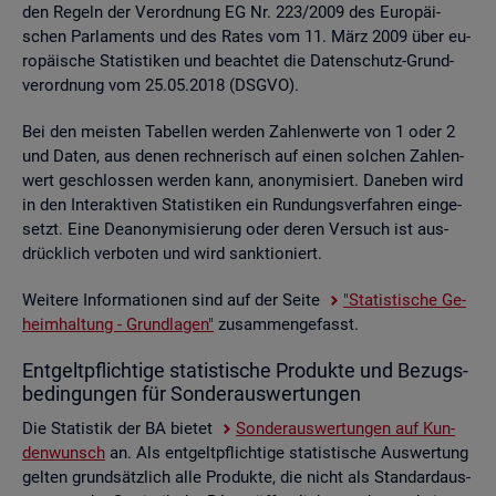
den Re­geln der Ver­ord­nung EG Nr. 223/2009 des Eu­ro­päi­
schen Par­la­ments und des Rates vom 11. März 2009 über eu­
ro­päi­sche Sta­tis­ti­ken und be­ach­tet die Da­ten­schutz-Grund­
ver­ord­nung vom 25.05.2018 (DSGVO).
Bei den meis­ten Ta­bel­len wer­den Zah­len­wer­te von 1 oder 2
und Daten, aus denen rech­ne­risch auf einen sol­chen Zah­len­
wert ge­schlos­sen wer­den kann, an­ony­mi­siert. Da­ne­ben wird
in den In­ter­ak­ti­ven Sta­tis­ti­ken ein Run­dungs­ver­fah­ren ein­ge­
setzt. Eine De­an­ony­mi­sie­rung oder deren Ver­such ist aus­
drück­lich ver­bo­ten und wird sank­tio­niert.
Wei­te­re In­for­ma­tio­nen sind auf der Seite
"Sta­tis­ti­sche Ge­
heim­hal­tung - Grund­la­gen"
zu­sam­men­ge­fasst.
Ent­gelt­pflich­ti­ge sta­tis­ti­sche Pro­duk­te und Be­zugs­
be­din­gun­gen für Son­der­aus­wer­tun­gen
Die Sta­tis­tik der BA bie­tet
Son­der­aus­wer­tun­gen auf Kun­
den­wunsch
an. Als ent­gelt­pflich­ti­ge sta­tis­ti­sche Aus­wer­tung
gel­ten grund­sätz­lich alle Pro­duk­te, die nicht als Stan­dard­aus­