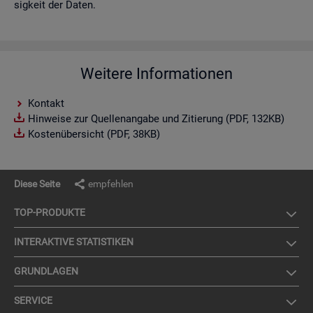
sig­keit der Daten.
Weitere Informationen
Kontakt
Hinweise zur Quellenangabe und Zitierung (PDF, 132KB)
Kostenübersicht (PDF, 38KB)
Diese Seite
empfehlen
TOP-PRO­DUK­TE
IN­TER­AK­TI­VE STA­TIS­TI­KEN
GRUND­LA­GEN
SER­VICE