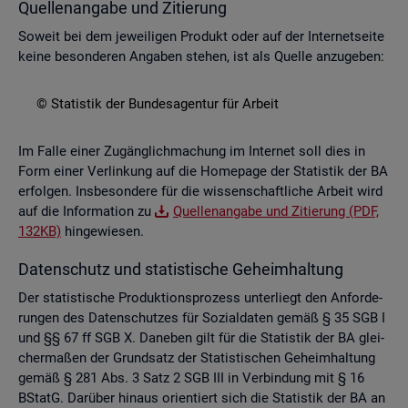
Quel­len­an­ga­be und Zi­tie­rung
So­weit bei dem je­wei­li­gen Pro­dukt oder auf der In­ter­net­sei­te
keine be­son­de­ren An­ga­ben ste­hen, ist als Quel­le an­zu­ge­ben:
© Sta­tis­tik der Bun­des­agen­tur für Ar­beit
Im Falle einer Zu­gäng­lich­ma­chung im In­ter­net soll dies in
Form einer Ver­lin­kung auf die Home­page der Sta­tis­tik der BA
er­fol­gen. Ins­be­son­de­re für die wis­sen­schaft­li­che Ar­beit wird
auf die In­for­ma­ti­on zu
Quel­len­an­ga­be und Zi­tie­rung (PDF,
132KB)
hin­ge­wie­sen.
Da­ten­schutz und sta­tis­ti­sche Ge­heim­hal­tung
Der sta­tis­ti­sche Pro­duk­ti­ons­pro­zess un­ter­liegt den An­for­de­
run­gen des Da­ten­schut­zes für So­zi­al­da­ten gemäß § 35 SGB I
und §§ 67 ff SGB X. Da­ne­ben gilt für die Sta­tis­tik der BA glei­
cher­ma­ßen der Grund­satz der Sta­tis­ti­schen Ge­heim­hal­tung
gemäß § 281 Abs. 3 Satz 2 SGB III in Ver­bin­dung mit § 16
BStatG. Dar­über hin­aus ori­en­tiert sich die Sta­tis­tik der BA an