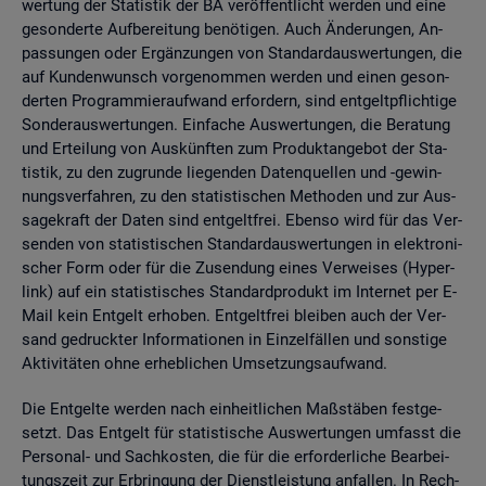
wer­tung der Sta­tis­tik der BA ver­öf­fent­licht wer­den und eine
ge­son­der­te Auf­be­rei­tung be­nö­ti­gen. Auch Än­de­run­gen, An­
pas­sun­gen oder Er­gän­zun­gen von Stan­dard­aus­wer­tun­gen, die
auf Kun­den­wunsch vor­ge­nom­men wer­den und einen ge­son­
der­ten Pro­gram­mier­auf­wand er­for­dern, sind ent­gelt­pflich­ti­ge
Son­der­aus­wer­tun­gen. Ein­fa­che Aus­wer­tun­gen, die Be­ra­tung
und Er­tei­lung von Aus­künf­ten zum Pro­dukt­an­ge­bot der Sta­
tis­tik, zu den zu­grun­de lie­gen­den Da­ten­quel­len und -ge­win­
nungs­ver­fah­ren, zu den sta­tis­ti­schen Me­tho­den und zur Aus­
sa­ge­kraft der Daten sind ent­gelt­frei. Eben­so wird für das Ver­
sen­den von sta­tis­ti­schen Stan­dard­aus­wer­tun­gen in elek­tro­ni­
scher Form oder für die Zu­sen­dung eines Ver­wei­ses (Hy­per­
link) auf ein sta­tis­ti­sches Stan­dard­pro­dukt im In­ter­net per E-
Mail kein Ent­gelt er­ho­ben. Ent­gelt­frei blei­ben auch der Ver­
sand ge­druck­ter In­for­ma­tio­nen in Ein­zel­fäl­len und sons­ti­ge
Ak­ti­vi­tä­ten ohne er­heb­li­chen Um­set­zungs­auf­wand.
Die Ent­gel­te wer­den nach ein­heit­li­chen Maß­stä­ben fest­ge­
setzt. Das Ent­gelt für sta­tis­ti­sche Aus­wer­tun­gen um­fasst die
Per­so­nal- und Sach­kos­ten, die für die er­for­der­li­che Be­ar­bei­
tungs­zeit zur Er­brin­gung der Dienst­leis­tung an­fal­len. In Rech­