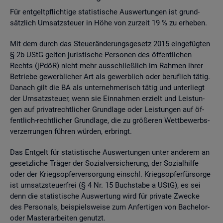
Für ent­gelt­pflich­ti­ge sta­tis­ti­sche Aus­wer­tun­gen ist grund­
sätz­lich Um­satz­steu­er in Höhe von zur­zeit 19 % zu er­he­ben.
Mit dem durch das Steu­er­än­de­rungs­ge­setz 2015 ein­ge­füg­ten
§ 2b UStG gel­ten ju­ris­ti­sche Per­so­nen des öf­fent­li­chen
Rechts (jPdöR) nicht mehr aus­schlie­ß­lich im Rah­men ihrer
Be­trie­be ge­werb­li­cher Art als ge­werb­lich oder be­ruf­lich tätig.
Da­nach gilt die BA als un­ter­neh­me­risch tätig und un­ter­liegt
der Um­satz­steu­er, wenn sie Ein­nah­men er­zielt und Leis­tun­
gen auf pri­vat­recht­li­cher Grund­la­ge oder Leis­tun­gen auf öf­
fent­lich-recht­li­cher Grund­la­ge, die zu grö­ße­ren Wett­be­werbs­
ver­zer­run­gen füh­ren wür­den, er­bringt.
Das Ent­gelt für sta­tis­ti­sche Aus­wer­tun­gen unter an­de­rem an
ge­setz­li­che Trä­ger der So­zi­al­ver­si­che­rung, der So­zi­al­hil­fe
oder der Kriegs­op­fer­ver­sor­gung einschl. Kriegs­op­fer­für­sor­ge
ist um­satz­steu­er­frei (§ 4 Nr. 15 Buch­sta­be a UStG), es sei
denn die sta­tis­ti­sche Aus­wer­tung wird für pri­va­te Zwe­cke
des Per­so­nals, bei­spiels­wei­se zum An­fer­ti­gen von Ba­che­lor-
oder Mas­ter­ar­bei­ten ge­nutzt.