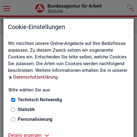
Impressum
Cookie-Einstellungen
Im­pres­sum der Sta­tis­tik der Bun­
Wir möchten unsere Online-Angebote auf Ihre Bedürfnisse
anpassen. Zu diesem Zweck setzen wir sogenannte
des­agen­tur für Ar­beit (BA)
Cookies ein. Entscheiden Sie bitte selbst, welche Cookies
Sie zulassen. Die Arten von Cookies werden nachfolgend
In­for­ma­tio­nen über den Her­aus­ge­ber
beschrieben. Weitere Informationen erhalten Sie in unserer
Datenschutzerklärung
.
Im­pres­sum der Bun­des­agen­tur für Ar­beit
Nut­zungs- und Be­zugs­be­din­gun­gen
Bitte wählen Sie aus:
Technisch Notwendig
Co­py­right und Mar­ken­schutz
Statistik
Die In­hal­te des In­ter­net­auf­tritts der BA sowie die Pro­duk­te
der Sta­tis­tik der BA ste­hen im geis­ti­gen Ei­gen­tum der BA und
Personalisierung
sind zur In­for­ma­ti­on grund­sätz­lich frei zu­gäng­lich, so­weit
nichts An­de­res ver­merkt ist.
Details anzeigen