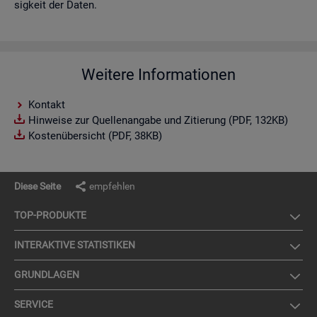
sig­keit der Daten.
Weitere Informationen
Kontakt
Hinweise zur Quellenangabe und Zitierung (PDF, 132KB)
Kostenübersicht (PDF, 38KB)
Diese Seite
empfehlen
TOP-PRO­DUK­TE
IN­TER­AK­TI­VE STA­TIS­TI­KEN
GRUND­LA­GEN
SER­VICE