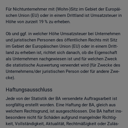
Für Nicht­un­ter­neh­mer mit (Wohn-)Sitz im Ge­biet der Eu­ro­päi­
schen Union (EU) oder in einem Dritt­land ist Um­satz­steu­er in
Höhe von zur­zeit 19 % zu er­he­ben.
Ob und ggf. in wel­cher Höhe Um­satz­steu­er bei Un­ter­neh­men
und ju­ris­ti­schen Per­so­nen des öf­fent­li­chen Rechts mit Sitz
im Ge­biet der Eu­ro­päi­schen Union (EU) oder in einem Dritt­
land zu er­he­ben ist, rich­tet sich da­nach, ob die Ei­gen­schaft
als Un­ter­neh­men nach­ge­wie­sen ist und für wel­chen Zweck
die sta­tis­ti­sche Aus­wer­tung ver­wen­det wird (für Zwe­cke des
Un­ter­neh­mens/der ju­ris­ti­schen Per­son oder für an­de­re Zwe­
cke).
Haf­tungs­aus­schluss
Jede von der Sta­tis­tik der BA ver­sen­de­te Auf­trags­ar­beit ist
sorg­fäl­tig er­stellt wor­den. Eine Haf­tung der BA, gleich aus
wel­chem Rechts­grund, ist aus­ge­schlos­sen. Die BA haf­tet ins­
be­son­de­re nicht für Schä­den auf­grund man­geln­der Rich­tig­
keit, Voll­stän­dig­keit, Ak­tua­li­tät, Recht­mä­ßig­keit oder Zu­läs­