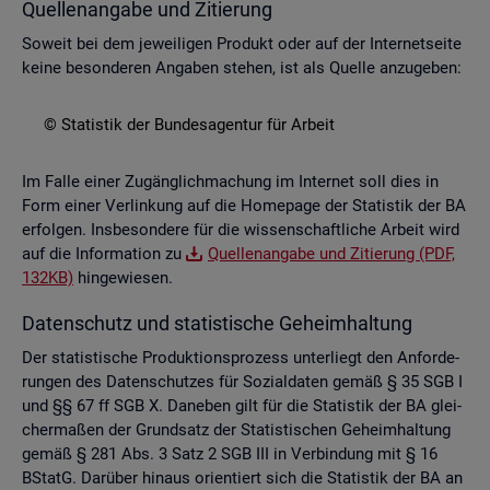
Quel­len­an­ga­be und Zi­tie­rung
So­weit bei dem je­wei­li­gen Pro­dukt oder auf der In­ter­net­sei­te
keine be­son­de­ren An­ga­ben ste­hen, ist als Quel­le an­zu­ge­ben:
© Sta­tis­tik der Bun­des­agen­tur für Ar­beit
Im Falle einer Zu­gäng­lich­ma­chung im In­ter­net soll dies in
Form einer Ver­lin­kung auf die Home­page der Sta­tis­tik der BA
er­fol­gen. Ins­be­son­de­re für die wis­sen­schaft­li­che Ar­beit wird
auf die In­for­ma­ti­on zu
Quel­len­an­ga­be und Zi­tie­rung (PDF,
132KB)
hin­ge­wie­sen.
Da­ten­schutz und sta­tis­ti­sche Ge­heim­hal­tung
Der sta­tis­ti­sche Pro­duk­ti­ons­pro­zess un­ter­liegt den An­for­de­
run­gen des Da­ten­schut­zes für So­zi­al­da­ten gemäß § 35 SGB I
und §§ 67 ff SGB X. Da­ne­ben gilt für die Sta­tis­tik der BA glei­
cher­ma­ßen der Grund­satz der Sta­tis­ti­schen Ge­heim­hal­tung
gemäß § 281 Abs. 3 Satz 2 SGB III in Ver­bin­dung mit § 16
BStatG. Dar­über hin­aus ori­en­tiert sich die Sta­tis­tik der BA an