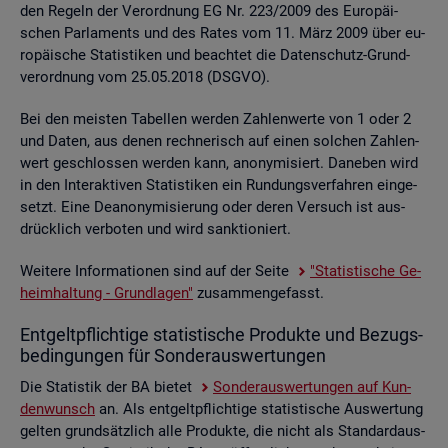
den Re­geln der Ver­ord­nung EG Nr. 223/2009 des Eu­ro­päi­
schen Par­la­ments und des Rates vom 11. März 2009 über eu­
ro­päi­sche Sta­tis­ti­ken und be­ach­tet die Da­ten­schutz-Grund­
ver­ord­nung vom 25.05.2018 (DSGVO).
Bei den meis­ten Ta­bel­len wer­den Zah­len­wer­te von 1 oder 2
und Daten, aus denen rech­ne­risch auf einen sol­chen Zah­len­
wert ge­schlos­sen wer­den kann, an­ony­mi­siert. Da­ne­ben wird
in den In­ter­ak­ti­ven Sta­tis­ti­ken ein Run­dungs­ver­fah­ren ein­ge­
setzt. Eine De­an­ony­mi­sie­rung oder deren Ver­such ist aus­
drück­lich ver­bo­ten und wird sank­tio­niert.
Wei­te­re In­for­ma­tio­nen sind auf der Seite
"Sta­tis­ti­sche Ge­
heim­hal­tung - Grund­la­gen"
zu­sam­men­ge­fasst.
Ent­gelt­pflich­ti­ge sta­tis­ti­sche Pro­duk­te und Be­zugs­
be­din­gun­gen für Son­der­aus­wer­tun­gen
Die Sta­tis­tik der BA bie­tet
Son­der­aus­wer­tun­gen auf Kun­
den­wunsch
an. Als ent­gelt­pflich­ti­ge sta­tis­ti­sche Aus­wer­tung
gel­ten grund­sätz­lich alle Pro­duk­te, die nicht als Stan­dard­aus­