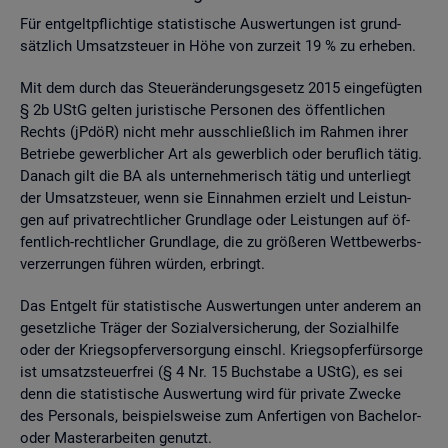
Für ent­gelt­pflich­ti­ge sta­tis­ti­sche Aus­wer­tun­gen ist grund­
sätz­lich Um­satz­steu­er in Höhe von zur­zeit 19 % zu er­he­ben.
Mit dem durch das Steu­er­än­de­rungs­ge­setz 2015 ein­ge­füg­ten
§ 2b UStG gel­ten ju­ris­ti­sche Per­so­nen des öf­fent­li­chen
Rechts (jPdöR) nicht mehr aus­schlie­ß­lich im Rah­men ihrer
Be­trie­be ge­werb­li­cher Art als ge­werb­lich oder be­ruf­lich tätig.
Da­nach gilt die BA als un­ter­neh­me­risch tätig und un­ter­liegt
der Um­satz­steu­er, wenn sie Ein­nah­men er­zielt und Leis­tun­
gen auf pri­vat­recht­li­cher Grund­la­ge oder Leis­tun­gen auf öf­
fent­lich-recht­li­cher Grund­la­ge, die zu grö­ße­ren Wett­be­werbs­
ver­zer­run­gen füh­ren wür­den, er­bringt.
Das Ent­gelt für sta­tis­ti­sche Aus­wer­tun­gen unter an­de­rem an
ge­setz­li­che Trä­ger der So­zi­al­ver­si­che­rung, der So­zi­al­hil­fe
oder der Kriegs­op­fer­ver­sor­gung einschl. Kriegs­op­fer­für­sor­ge
ist um­satz­steu­er­frei (§ 4 Nr. 15 Buch­sta­be a UStG), es sei
denn die sta­tis­ti­sche Aus­wer­tung wird für pri­va­te Zwe­cke
des Per­so­nals, bei­spiels­wei­se zum An­fer­ti­gen von Ba­che­lor-
oder Mas­ter­ar­bei­ten ge­nutzt.