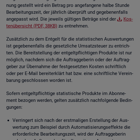
nung ge­stellt wird ein Be­trag pro an­ge­fan­ge­ne halbe Stun­de
Be­ar­bei­tungs­zeit, der jähr­lich über­prüft und ge­ge­be­nen­falls
an­ge­passt wird. Die je­weils gül­ti­gen Be­trä­ge sind der
Kos­
ten­über­sicht (PDF, 38KB)
zu ent­neh­men.
Zu­sätz­lich zu dem Ent­gelt für die sta­tis­ti­schen Aus­wer­tun­gen
ist ge­ge­be­nen­falls die ge­setz­li­che Um­satz­steu­er zu ent­rich­
ten. Die Be­reit­stel­lung der ent­gelt­pflich­ti­gen Pro­duk­te ist nur
mög­lich, nach­dem sich die Auf­trag­ge­be­rin oder der Auf­trag­
ge­ber zur Über­nah­me der fest­ge­setz­ten Kos­ten schrift­lich
oder per E-Mail be­reit­er­klärt hat bzw. eine schrift­li­che Ver­ein­
ba­rung ge­schlos­sen wor­den ist.
So­fern ent­gelt­pflich­ti­ge sta­tis­ti­sche Pro­duk­te im Abon­ne­
ment be­zo­gen wer­den, gel­ten zu­sätz­lich nach­fol­gen­de Be­din­
gun­gen:
Ver­rin­gert sich nach der erst­ma­li­gen Er­stel­lung der Aus­
wer­tung zum Bei­spiel durch Au­to­ma­ti­sie­rungs­ef­fek­te die
er­for­der­li­che Be­ar­bei­tungs­zeit, wird der Auf­trag­ge­be­rin