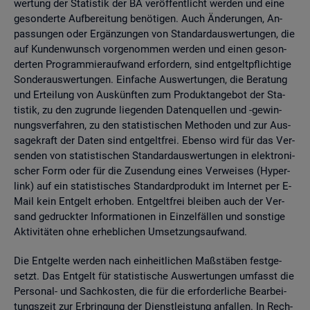
wer­tung der Sta­tis­tik der BA ver­öf­fent­licht wer­den und eine
ge­son­der­te Auf­be­rei­tung be­nö­ti­gen. Auch Än­de­run­gen, An­
pas­sun­gen oder Er­gän­zun­gen von Stan­dard­aus­wer­tun­gen, die
auf Kun­den­wunsch vor­ge­nom­men wer­den und einen ge­son­
der­ten Pro­gram­mier­auf­wand er­for­dern, sind ent­gelt­pflich­ti­ge
Son­der­aus­wer­tun­gen. Ein­fa­che Aus­wer­tun­gen, die Be­ra­tung
und Er­tei­lung von Aus­künf­ten zum Pro­dukt­an­ge­bot der Sta­
tis­tik, zu den zu­grun­de lie­gen­den Da­ten­quel­len und -ge­win­
nungs­ver­fah­ren, zu den sta­tis­ti­schen Me­tho­den und zur Aus­
sa­ge­kraft der Daten sind ent­gelt­frei. Eben­so wird für das Ver­
sen­den von sta­tis­ti­schen Stan­dard­aus­wer­tun­gen in elek­tro­ni­
scher Form oder für die Zu­sen­dung eines Ver­wei­ses (Hy­per­
link) auf ein sta­tis­ti­sches Stan­dard­pro­dukt im In­ter­net per E-
Mail kein Ent­gelt er­ho­ben. Ent­gelt­frei blei­ben auch der Ver­
sand ge­druck­ter In­for­ma­tio­nen in Ein­zel­fäl­len und sons­ti­ge
Ak­ti­vi­tä­ten ohne er­heb­li­chen Um­set­zungs­auf­wand.
Die Ent­gel­te wer­den nach ein­heit­li­chen Maß­stä­ben fest­ge­
setzt. Das Ent­gelt für sta­tis­ti­sche Aus­wer­tun­gen um­fasst die
Per­so­nal- und Sach­kos­ten, die für die er­for­der­li­che Be­ar­bei­
tungs­zeit zur Er­brin­gung der Dienst­leis­tung an­fal­len. In Rech­