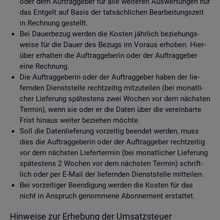
oder dem Auf­trag­ge­ber für alle wei­te­ren Aus­wer­tun­gen nur
das Ent­gelt auf Basis der tat­säch­li­chen Be­ar­bei­tungs­zeit
in Rech­nung ge­stellt.
Bei Dau­er­be­zug wer­den die Kos­ten jähr­lich be­zie­hungs­
wei­se für die Dauer des Be­zugs im Vor­aus er­ho­ben. Hier­
über er­hal­ten die Auf­trag­ge­be­rin oder der Auf­trag­ge­ber
eine Rech­nung.
Die Auf­trag­ge­be­rin oder der Auf­trag­ge­ber haben der lie­
fern­den Dienst­stel­le recht­zei­tig mit­zu­tei­len (bei mo­nat­li­
cher Lie­fe­rung spä­tes­tens zwei Wo­chen vor dem nächs­ten
Ter­min), wenn sie oder er die Daten über die ver­ein­bar­te
Frist hin­aus wei­ter be­zie­hen möch­te.
Soll die Da­ten­lie­fe­rung vor­zei­tig be­en­det wer­den, muss
dies die Auf­trag­ge­be­rin oder der Auf­trag­ge­ber recht­zei­tig
vor dem nächs­ten Lie­fer­ter­min (bei mo­nat­li­cher Lie­fe­rung
spä­tes­tens 2 Wo­chen vor dem nächs­ten Ter­min) schrift­
lich oder per E-Mail der lie­fern­den Dienst­stel­le mit­tei­len.
Bei vor­zei­ti­ger Be­en­di­gung wer­den die Kos­ten für das
nicht in An­spruch ge­nom­me­ne Abon­ne­ment er­stat­tet.
Hin­wei­se zur Er­he­bung der Um­satz­steu­er