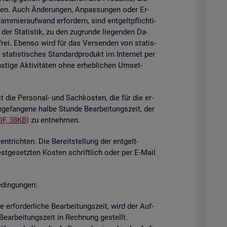
i­gen. Auch Än­de­run­gen, An­pas­sun­gen oder Er­
mier­auf­wand er­for­dern, sind ent­gelt­pflich­ti­
der Sta­tis­tik, zu den zu­grun­de lie­gen­den Da­
­frei. Eben­so wird für das Ver­sen­den von sta­tis­
ta­tis­ti­sches Stan­dard­pro­dukt im In­ter­net per
ti­ge Ak­ti­vi­tä­ten ohne er­heb­li­chen Um­set­
st die Per­so­nal- und Sach­kos­ten, die für die er­
n­ge­fan­ge­ne halbe Stun­de Be­ar­bei­tungs­zeit, der
DF, 38KB)
zu ent­neh­men.
nt­rich­ten. Die Be­reit­stel­lung der ent­gelt­
est­ge­setz­ten Kos­ten schrift­lich oder per E-Mail
­din­gun­gen:
er­for­der­li­che Be­ar­bei­tungs­zeit, wird der Auf­
e­ar­bei­tungs­zeit in Rech­nung ge­stellt.