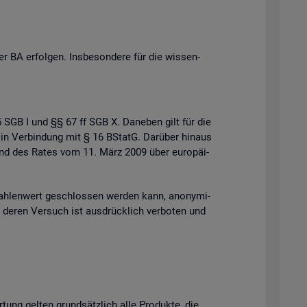
 BA er­fol­gen. Ins­be­son­de­re für die wis­sen­
 35 SGB I und §§ 67 ff SGB X. Da­ne­ben gilt für die
 in Ver­bin­dung mit § 16 BStatG. Dar­über hin­aus
s und des Rates vom 11. März 2009 über eu­ro­päi­
h­len­wert ge­schlos­sen wer­den kann, an­ony­mi­
der deren Ver­such ist aus­drück­lich ver­bo­ten und
r­tung gel­ten grund­sätz­lich alle Pro­duk­te, die