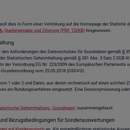
soll dies in Form einer Ver­lin­kung auf die Home­page der Sta­tis­tik der
Quel­len­an­ga­be und Zi­tie­rung (PDF, 132KB)
hin­ge­wie­sen.
al­tung
liegt den An­for­de­run­gen des Da­ten­schut­zes für So­zi­al­da­ten gemäß §
z der Sta­tis­ti­schen Ge­heim­hal­tung gemäß § 281 Abs. 3 Satz 2 SGB III
e­geln der Ver­ord­nung EG Nr. 223/2009 des Eu­ro­päi­schen Par­la­ment
hutz-Grund­ver­ord­nung vom 25.05.2018 (DSGVO).
e von 1 oder 2 und Daten, aus denen rech­ne­risch auf einen sol­chen Za
s­ti­ken ein Run­dungs­ver­fah­ren ein­ge­setzt. Eine De­an­ony­mi­sie­rung o
a­tis­ti­sche Ge­heim­hal­tung - Grund­la­gen"
zu­sam­men­ge­fasst.
­te und Be­zugs­be­din­gun­gen für Son­der­aus­wer­tun­gen
n­gen auf Kun­den­wunsch
an. Als ent­gelt­pflich­ti­ge sta­tis­ti­sche Aus­we