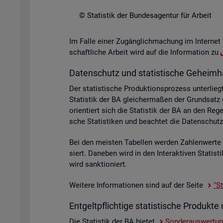
© Sta­tis­tik der Bun­des­agen­tur für Ar­beit
Im Falle einer Zu­gäng­lich­ma­chung im In­ter­net 
schaft­li­che Ar­beit wird auf die In­for­ma­ti­on zu
Da­ten­schutz und sta­tis­ti­sche Ge­heim­h
Der sta­tis­ti­sche Pro­duk­ti­ons­pro­zess un­ter­
Sta­tis­tik der BA glei­cher­ma­ßen der Grund­sat
ori­en­tiert sich die Sta­tis­tik der BA an den R
sche Sta­tis­ti­ken und be­ach­tet die Da­ten­sc
Bei den meis­ten Ta­bel­len wer­den Zah­len­wer­t
siert. Da­ne­ben wird in den In­ter­ak­ti­ven Sta­ti
wird sank­tio­niert.
Wei­te­re In­for­ma­tio­nen sind auf der Seite
"St
Ent­gelt­pflich­ti­ge sta­tis­ti­sche Pro­duk
Die Sta­tis­tik der BA bie­tet
Son­der­aus­wer­tu