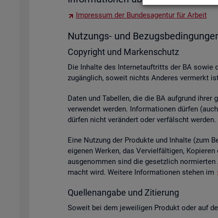
Im­pres­sum der Bun­des­agen­tur für Ar­beit
Nut­zungs- und Be­zugs­be­din­gun­ge
Co­py­right und Mar­ken­schutz
Die In­hal­te des In­ter­net­auf­tritts der BA sowie 
zu­gäng­lich, so­weit nichts An­de­res ver­merkt ist
Daten und Ta­bel­len, die die BA auf­grund ihrer ge­s
ver­wen­det wer­den. In­for­ma­tio­nen dür­fen (auch 
dür­fen nicht ver­än­dert oder ver­fälscht wer­den.
Eine Nut­zung der Pro­duk­te und In­hal­te (zum Bei­s
ei­ge­nen Wer­ken, das Ver­viel­fäl­ti­gen, Ko­pie­
aus­ge­nom­men sind die ge­setz­lich nor­mier­ten A
macht wird. Wei­te­re In­for­ma­tio­nen ste­hen im
Quel­len­an­ga­be und Zi­tie­rung
So­weit bei dem je­wei­li­gen Pro­dukt oder auf der 