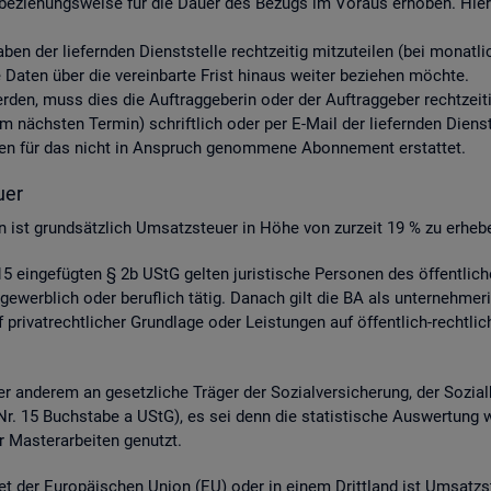
be­zie­hungs­wei­se für die Dauer des Be­zugs im Vor­aus er­ho­ben. Hier­ü
aben der lie­fern­den Dienst­stel­le recht­zei­tig mit­zu­tei­len (bei mo­nat
aten über die ver­ein­bar­te Frist hin­aus wei­ter be­zie­hen möch­te.
 wer­den, muss dies die Auf­trag­ge­be­rin oder der Auf­trag­ge­ber recht­zei­
nächs­ten Ter­min) schrift­lich oder per E-Mail der lie­fern­den Dienst­st
s­ten für das nicht in An­spruch ge­nom­me­ne Abon­ne­ment er­stat­tet.
­er
­gen ist grund­sätz­lich Um­satz­steu­er in Höhe von zur­zeit 19 % zu er­he­b
 ein­ge­füg­ten § 2b UStG gel­ten ju­ris­ti­sche Per­so­nen des öf­fent­li
ge­werb­lich oder be­ruf­lich tätig. Da­nach gilt die BA als un­ter­neh­me­r
ri­vat­recht­li­cher Grund­la­ge oder Leis­tun­gen auf öf­fent­lich-recht­li­
 an­de­rem an ge­setz­li­che Trä­ger der So­zi­al­ver­si­che­rung, der So­zi­a
 4 Nr. 15 Buch­sta­be a UStG), es sei denn die sta­tis­ti­sche Aus­wer­tung 
 Mas­ter­ar­bei­ten ge­nutzt.
et der Eu­ro­päi­schen Union (EU) oder in einem Dritt­land ist Um­satz­s