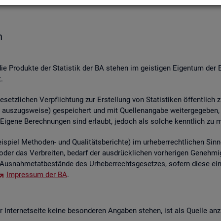
n
die Pro­duk­te der Sta­tis­tik der BA ste­hen im geis­ti­gen Ei­gen­tum der 
.
etz­li­chen Ver­pflich­tung zur Er­stel­lung von Sta­tis­ti­ken öf­fent­lich 
aus­zugs­wei­se) ge­spei­chert und mit Quel­len­an­ga­be wei­ter­ge­ge­ben, ver
 Ei­ge­ne Be­rech­nun­gen sind er­laubt, je­doch als sol­che kennt­lich zu 
piel Me­tho­den- und Qua­li­täts­be­rich­te) im ur­he­ber­recht­li­chen Sinn
ren oder das Ver­brei­ten, be­darf der aus­drück­li­chen vor­he­ri­gen Ge­ne
us­nah­me­tat­be­stän­de des Ur­he­ber­rechts­ge­set­zes, so­fern diese ei
Im­pres­sum der BA
.
In­ter­net­sei­te keine be­son­de­ren An­ga­ben ste­hen, ist als Quel­le an­z