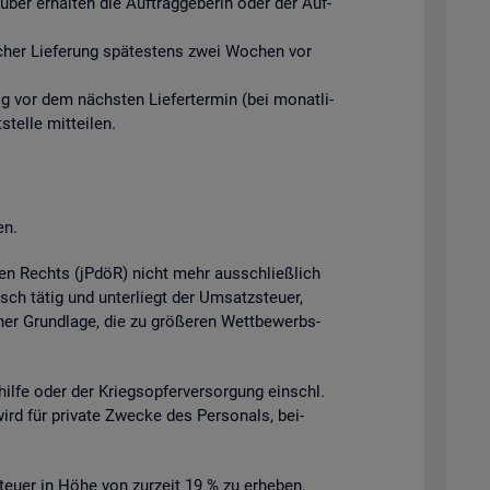
ber er­hal­ten die Auf­trag­ge­be­rin oder der Auf­
­li­cher Lie­fe­rung spä­tes­tens zwei Wo­chen vor
tig vor dem nächs­ten Lie­fer­ter­min (bei mo­nat­li­
el­le mit­tei­len.
en.
­chen Rechts (jPdöR) nicht mehr aus­schlie­ß­lich
isch tätig und un­ter­liegt der Um­satz­steu­er,
cher Grund­la­ge, die zu grö­ße­ren Wett­be­werbs­
l­hil­fe oder der Kriegs­op­fer­ver­sor­gung einschl.
wird für pri­va­te Zwe­cke des Per­so­nals, bei­
teu­er in Höhe von zur­zeit 19 % zu er­he­ben.