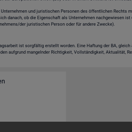
n­ter­neh­men und ju­ris­ti­schen Per­so­nen des öf­fent­li­chen Rechts m
 sich da­nach, ob die Ei­gen­schaft als Un­ter­neh­men nach­ge­wie­sen is
neh­mens/der ju­ris­ti­schen Per­son oder für an­de­re Zwe­cke).
rags­ar­beit ist sorg­fäl­tig er­stellt wor­den. Eine Haf­tung der BA, gle
en auf­grund man­geln­der Rich­tig­keit, Voll­stän­dig­keit, Ak­tua­li­tät, 
en