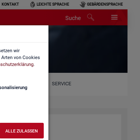
KONTAKT
LEICHTE SPRACHE
GEBÄRDENSPRACHE
Suche
etzen wir
e Arten von Cookies
schutzerklärung
.
SERVICE
sonalisierung
r­beit (BA)
ALLE ZULASSEN