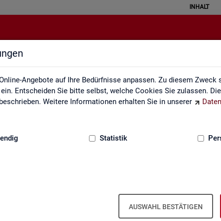
INHALT
lungen
Impressum
Online-Angebote auf Ihre Bedürfnisse anpassen. Zu diesem Zweck s
in. Entscheiden Sie bitte selbst, welche Cookies Sie zulassen. Di
eschrieben. Weitere Informationen erhalten Sie in unserer
Daten
:
GRUNDLAGEN
endig
Statistik
Per
m der Sta­tis­tik der Bun­des­agen­tur für A
AUSWAHL BESTÄTIGEN
ber