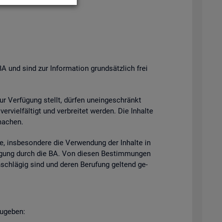
BA und sind zur In­for­ma­ti­on grund­sätz­lich frei
zur Ver­fü­gung stellt, dür­fen un­ein­ge­schränkt
­viel­fäl­tigt und ver­brei­tet wer­den. Die In­hal­te
ma­chen.
e, ins­be­son­de­re die Ver­wen­dung der In­hal­te in
h­mi­gung durch die BA. Von die­sen Be­stim­mun­gen
n­schlä­gig sind und deren Be­ru­fung gel­tend ge­
u­ge­ben: