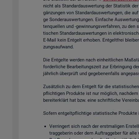
nicht als Stan­dard­aus­wer­tung der Sta­tis­tik der
gän­zun­gen von Stan­dard­aus­wer­tun­gen, die auf
ge Son­der­aus­wer­tun­gen. Ein­fa­che Aus­wer­tun­g
ten­quel­len und -ge­win­nungs­ver­fah­ren, zu den 
ti­schen Stan­dard­aus­wer­tun­gen in elek­tro­ni­sc
E-Mail kein Ent­gelt er­ho­ben. Ent­gelt­frei blei­be
zungs­auf­wand.
Die Ent­gel­te wer­den nach ein­heit­li­chen Maß­stä
for­der­li­che Be­ar­bei­tungs­zeit zur Er­brin­gung 
jähr­lich über­prüft und ge­ge­be­nen­falls an­ge­pas
Zu­sätz­lich zu dem Ent­gelt für die sta­tis­ti­schen 
pflich­ti­gen Pro­duk­te ist nur mög­lich, nach­dem
be­reit­er­klärt hat bzw. eine schrift­li­che Ver­ein
So­fern ent­gelt­pflich­ti­ge sta­tis­ti­sche Pro­duk
Ver­rin­gert sich nach der erst­ma­li­gen Er­stel­
trag­ge­be­rin oder dem Auf­trag­ge­ber für alle 