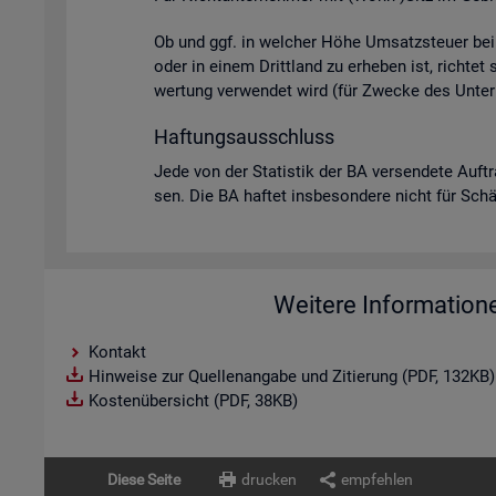
Ob und ggf. in wel­cher Höhe Um­satz­steu­er bei U
oder in einem Dritt­land zu er­he­ben ist, rich­tet
wer­tung ver­wen­det wird (für Zwe­cke des Un­ter­
Haf­tungs­aus­schluss
Jede von der Sta­tis­tik der BA ver­sen­de­te Auf­t
sen. Die BA haf­tet ins­be­son­de­re nicht für Schä­d
Weitere Information
Kontakt
Hinweise zur Quellenangabe und Zitierung (PDF, 132KB)
Kostenübersicht (PDF, 38KB)
Diese Seite
drucken
empfehlen