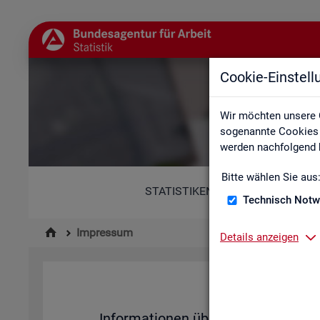
Cookie-Einstel
Wir möchten unsere 
sogenannte Cookies e
werden nachfolgend b
Bitte wählen Sie aus
STATISTIKEN
Technisch Notw
Impressum
Details anzeigen
Im­pres­su
In­for­ma­tio­nen über den Her­aus­ge­