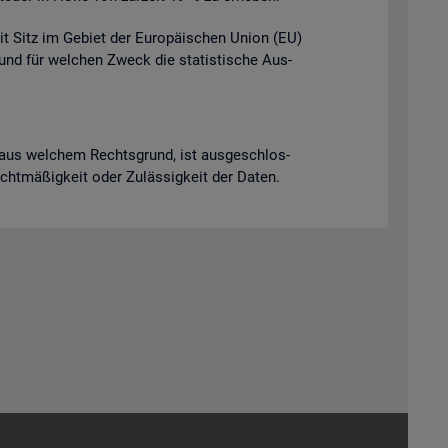
it Sitz im Ge­biet der Eu­ro­päi­schen Union (EU)
t und für wel­chen Zweck die sta­tis­ti­sche Aus­
ich aus wel­chem Rechts­grund, ist aus­ge­schlos­
Recht­mä­ßig­keit oder Zu­läs­sig­keit der Daten.