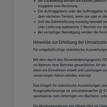
Bei Dau­er­be­zug wer­den die Kos­ten jähr­lich 
trag­ge­ber eine Rech­nung.
Die Auf­trag­ge­be­rin oder der Auf­trag­ge­ber h
dem nächs­ten Ter­min), wenn sie oder er die D
Soll die Da­ten­lie­fe­rung vor­zei­tig be­en­det
cher Lie­fe­rung spä­tes­tens 2 Wo­chen vor dem 
Bei vor­zei­ti­ger Be­en­di­gung wer­den die Ko
Hin­wei­se zur Er­he­bung der Um­satz­steu
Für ent­gelt­pflich­ti­ge sta­tis­ti­sche Aus­wer­tun
Mit dem durch das Steu­er­än­de­rungs­ge­setz 2015
im Rah­men ihrer Be­trie­be ge­werb­li­cher Art als 
wenn sie Ein­nah­men er­zielt und Leis­tun­gen auf p
ver­zer­run­gen füh­ren wür­den, er­bringt.
Das Ent­gelt für sta­tis­ti­sche Aus­wer­tun­gen unter
Kriegs­op­fer­für­sor­ge ist um­satz­steu­er­frei (§
spiels­wei­se zum An­fer­ti­gen von Ba­che­lor- oder
Für Nicht­un­ter­neh­mer mit (Wohn-)Sitz im Ge­bi