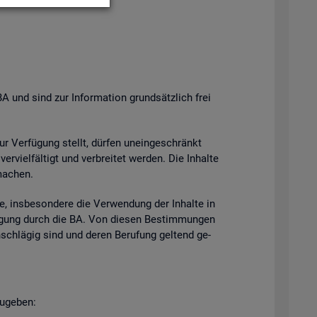
BA und sind zur In­for­ma­ti­on grund­sätz­lich frei
zur Ver­fü­gung stellt, dür­fen un­ein­ge­schränkt
­viel­fäl­tigt und ver­brei­tet wer­den. Die In­hal­te
ma­chen.
e, ins­be­son­de­re die Ver­wen­dung der In­hal­te in
h­mi­gung durch die BA. Von die­sen Be­stim­mun­gen
n­schlä­gig sind und deren Be­ru­fung gel­tend ge­
u­ge­ben: