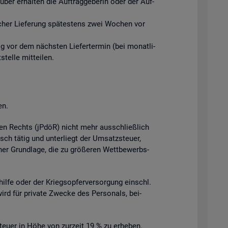
ber er­hal­ten die Auf­trag­ge­be­rin oder der Auf­
­li­cher Lie­fe­rung spä­tes­tens zwei Wo­chen vor
tig vor dem nächs­ten Lie­fer­ter­min (bei mo­nat­li­
el­le mit­tei­len.
en.
­chen Rechts (jPdöR) nicht mehr aus­schlie­ß­lich
isch tätig und un­ter­liegt der Um­satz­steu­er,
cher Grund­la­ge, die zu grö­ße­ren Wett­be­werbs­
l­hil­fe oder der Kriegs­op­fer­ver­sor­gung einschl.
wird für pri­va­te Zwe­cke des Per­so­nals, bei­
teu­er in Höhe von zur­zeit 19 % zu er­he­ben.