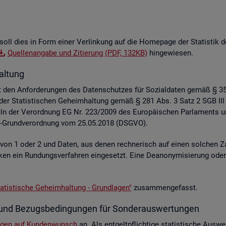
soll dies in Form einer Ver­lin­kung auf die Home­page der Sta­tis­tik der
Quel­len­an­ga­be und Zi­tie­rung (PDF, 132KB)
hin­ge­wie­sen.
al­tung
liegt den An­for­de­run­gen des Da­ten­schut­zes für So­zi­al­da­ten gemäß §
z der Sta­tis­ti­schen Ge­heim­hal­tung gemäß § 281 Abs. 3 Satz 2 SGB III
e­geln der Ver­ord­nung EG Nr. 223/2009 des Eu­ro­päi­schen Par­la­ment
hutz-Grund­ver­ord­nung vom 25.05.2018 (DSGVO).
e von 1 oder 2 und Daten, aus denen rech­ne­risch auf einen sol­chen Za
s­ti­ken ein Run­dungs­ver­fah­ren ein­ge­setzt. Eine De­an­ony­mi­sie­rung o
a­tis­ti­sche Ge­heim­hal­tung - Grund­la­gen"
zu­sam­men­ge­fasst.
­te und Be­zugs­be­din­gun­gen für Son­der­aus­wer­tun­gen
n­gen auf Kun­den­wunsch
an. Als ent­gelt­pflich­ti­ge sta­tis­ti­sche Aus­we