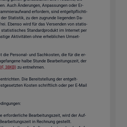
i­gen. Auch Än­de­run­gen, An­pas­sun­gen oder Er­
mier­auf­wand er­for­dern, sind ent­gelt­pflich­ti­
der Sta­tis­tik, zu den zu­grun­de lie­gen­den Da­
­frei. Eben­so wird für das Ver­sen­den von sta­tis­
ta­tis­ti­sches Stan­dard­pro­dukt im In­ter­net per
ti­ge Ak­ti­vi­tä­ten ohne er­heb­li­chen Um­set­
st die Per­so­nal- und Sach­kos­ten, die für die er­
n­ge­fan­ge­ne halbe Stun­de Be­ar­bei­tungs­zeit, der
DF, 38KB)
zu ent­neh­men.
nt­rich­ten. Die Be­reit­stel­lung der ent­gelt­
est­ge­setz­ten Kos­ten schrift­lich oder per E-Mail
­din­gun­gen:
er­for­der­li­che Be­ar­bei­tungs­zeit, wird der Auf­
e­ar­bei­tungs­zeit in Rech­nung ge­stellt.