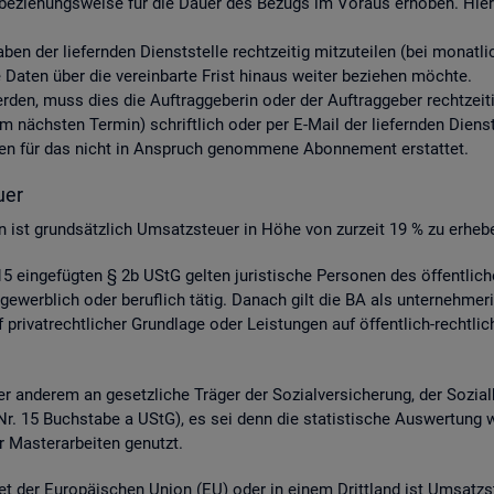
be­zie­hungs­wei­se für die Dauer des Be­zugs im Vor­aus er­ho­ben. Hier­ü
aben der lie­fern­den Dienst­stel­le recht­zei­tig mit­zu­tei­len (bei mo­nat
aten über die ver­ein­bar­te Frist hin­aus wei­ter be­zie­hen möch­te.
 wer­den, muss dies die Auf­trag­ge­be­rin oder der Auf­trag­ge­ber recht­zei­
nächs­ten Ter­min) schrift­lich oder per E-Mail der lie­fern­den Dienst­st
s­ten für das nicht in An­spruch ge­nom­me­ne Abon­ne­ment er­stat­tet.
­er
­gen ist grund­sätz­lich Um­satz­steu­er in Höhe von zur­zeit 19 % zu er­he­b
 ein­ge­füg­ten § 2b UStG gel­ten ju­ris­ti­sche Per­so­nen des öf­fent­li
ge­werb­lich oder be­ruf­lich tätig. Da­nach gilt die BA als un­ter­neh­me­r
ri­vat­recht­li­cher Grund­la­ge oder Leis­tun­gen auf öf­fent­lich-recht­li­
 an­de­rem an ge­setz­li­che Trä­ger der So­zi­al­ver­si­che­rung, der So­zi­a
 4 Nr. 15 Buch­sta­be a UStG), es sei denn die sta­tis­ti­sche Aus­wer­tung 
 Mas­ter­ar­bei­ten ge­nutzt.
et der Eu­ro­päi­schen Union (EU) oder in einem Dritt­land ist Um­satz­s