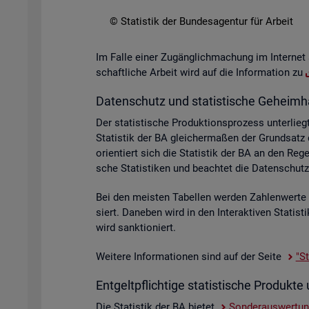
© Sta­tis­tik der Bun­des­agen­tur für Ar­beit
Im Falle einer Zu­gäng­lich­ma­chung im In­ter­net 
schaft­li­che Ar­beit wird auf die In­for­ma­ti­on zu
Da­ten­schutz und sta­tis­ti­sche Ge­heim­h
Der sta­tis­ti­sche Pro­duk­ti­ons­pro­zess un­ter­
Sta­tis­tik der BA glei­cher­ma­ßen der Grund­sat
ori­en­tiert sich die Sta­tis­tik der BA an den R
sche Sta­tis­ti­ken und be­ach­tet die Da­ten­sc
Bei den meis­ten Ta­bel­len wer­den Zah­len­wer­t
siert. Da­ne­ben wird in den In­ter­ak­ti­ven Sta­ti
wird sank­tio­niert.
Wei­te­re In­for­ma­tio­nen sind auf der Seite
"St
Ent­gelt­pflich­ti­ge sta­tis­ti­sche Pro­duk
Die Sta­tis­tik der BA bie­tet
Son­der­aus­wer­tu