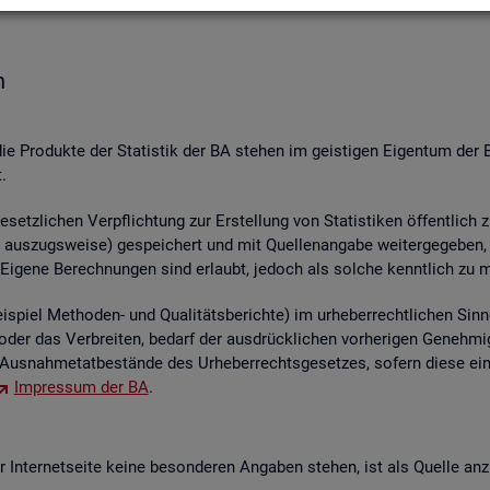
n
die Pro­duk­te der Sta­tis­tik der BA ste­hen im geis­ti­gen Ei­gen­tum der 
.
etz­li­chen Ver­pflich­tung zur Er­stel­lung von Sta­tis­ti­ken öf­fent­lich 
aus­zugs­wei­se) ge­spei­chert und mit Quel­len­an­ga­be wei­ter­ge­ge­ben, ver
 Ei­ge­ne Be­rech­nun­gen sind er­laubt, je­doch als sol­che kennt­lich zu 
piel Me­tho­den- und Qua­li­täts­be­rich­te) im ur­he­ber­recht­li­chen Sinn
ren oder das Ver­brei­ten, be­darf der aus­drück­li­chen vor­he­ri­gen Ge­ne
us­nah­me­tat­be­stän­de des Ur­he­ber­rechts­ge­set­zes, so­fern diese ei
Im­pres­sum der BA
.
In­ter­net­sei­te keine be­son­de­ren An­ga­ben ste­hen, ist als Quel­le an­z