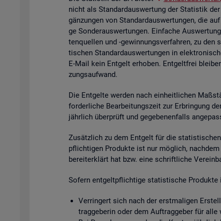
nicht als Stan­dard­aus­wer­tung der Sta­tis­tik der
gän­zun­gen von Stan­dard­aus­wer­tun­gen, die auf
ge Son­der­aus­wer­tun­gen. Ein­fa­che Aus­wer­tun­g
ten­quel­len und -ge­win­nungs­ver­fah­ren, zu den 
ti­schen Stan­dard­aus­wer­tun­gen in elek­tro­ni­sc
E-Mail kein Ent­gelt er­ho­ben. Ent­gelt­frei blei­be
zungs­auf­wand.
Die Ent­gel­te wer­den nach ein­heit­li­chen Maß­stä
for­der­li­che Be­ar­bei­tungs­zeit zur Er­brin­gung 
jähr­lich über­prüft und ge­ge­be­nen­falls an­ge­pas
Zu­sätz­lich zu dem Ent­gelt für die sta­tis­ti­schen 
pflich­ti­gen Pro­duk­te ist nur mög­lich, nach­dem
be­reit­er­klärt hat bzw. eine schrift­li­che Ver­ein
So­fern ent­gelt­pflich­ti­ge sta­tis­ti­sche Pro­duk
Ver­rin­gert sich nach der erst­ma­li­gen Er­stel­
trag­ge­be­rin oder dem Auf­trag­ge­ber für alle 