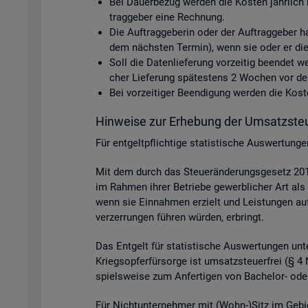
Bei Dau­er­be­zug wer­den die Kos­ten jähr­lich 
trag­ge­ber eine Rech­nung.
Die Auf­trag­ge­be­rin oder der Auf­trag­ge­ber h
dem nächs­ten Ter­min), wenn sie oder er die D
Soll die Da­ten­lie­fe­rung vor­zei­tig be­en­det
cher Lie­fe­rung spä­tes­tens 2 Wo­chen vor dem 
Bei vor­zei­ti­ger Be­en­di­gung wer­den die Ko
Hin­wei­se zur Er­he­bung der Um­satz­steu
Für ent­gelt­pflich­ti­ge sta­tis­ti­sche Aus­wer­tun
Mit dem durch das Steu­er­än­de­rungs­ge­setz 2015
im Rah­men ihrer Be­trie­be ge­werb­li­cher Art als 
wenn sie Ein­nah­men er­zielt und Leis­tun­gen auf p
ver­zer­run­gen füh­ren wür­den, er­bringt.
Das Ent­gelt für sta­tis­ti­sche Aus­wer­tun­gen unter
Kriegs­op­fer­für­sor­ge ist um­satz­steu­er­frei (§
spiels­wei­se zum An­fer­ti­gen von Ba­che­lor- oder
Für Nicht­un­ter­neh­mer mit (Wohn-)Sitz im Ge­bi