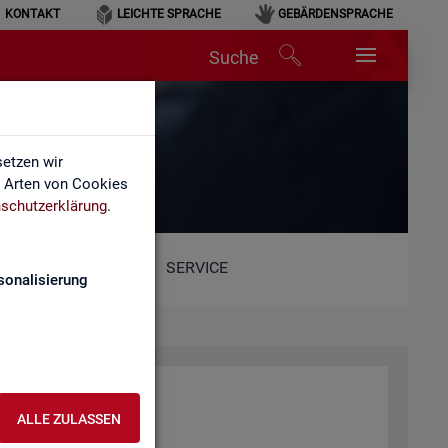
KONTAKT
LEICHTE SPRACHE
GEBÄRDENSPRACHE
Suche
etzen wir
e Arten von Cookies
schutzerklärung
.
SERVICE
sonalisierung
r­beit (BA)
ALLE ZULASSEN