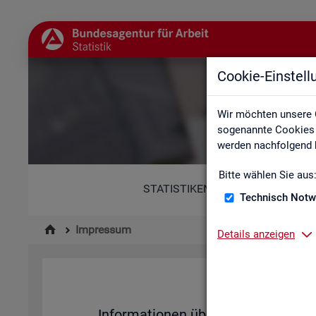
Cookie-Einstel
Wir möchten unsere 
sogenannte Cookies e
werden nachfolgend b
Bitte wählen Sie aus
STATISTIKEN
Technisch Notw
Impressum
Details anzeigen
Im­pres­su
In­for­ma­tio­nen über den Her­aus­ge­