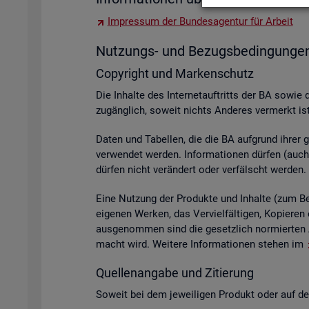
Im­pres­sum der Bun­des­agen­tur für Ar­beit
Nut­zungs- und Be­zugs­be­din­gun­ge
Co­py­right und Mar­ken­schutz
Die In­hal­te des In­ter­net­auf­tritts der BA sowie 
zu­gäng­lich, so­weit nichts An­de­res ver­merkt ist
Daten und Ta­bel­len, die die BA auf­grund ihrer ge­s
ver­wen­det wer­den. In­for­ma­tio­nen dür­fen (auch 
dür­fen nicht ver­än­dert oder ver­fälscht wer­den.
Eine Nut­zung der Pro­duk­te und In­hal­te (zum Bei­s
ei­ge­nen Wer­ken, das Ver­viel­fäl­ti­gen, Ko­pie­
aus­ge­nom­men sind die ge­setz­lich nor­mier­ten A
macht wird. Wei­te­re In­for­ma­tio­nen ste­hen im
Quel­len­an­ga­be und Zi­tie­rung
So­weit bei dem je­wei­li­gen Pro­dukt oder auf der 