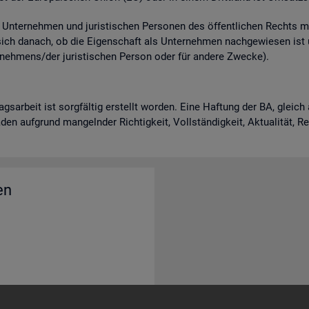
n­ter­neh­men und ju­ris­ti­schen Per­so­nen des öf­fent­li­chen Rechts m
 sich da­nach, ob die Ei­gen­schaft als Un­ter­neh­men nach­ge­wie­sen is
neh­mens/der ju­ris­ti­schen Per­son oder für an­de­re Zwe­cke).
rags­ar­beit ist sorg­fäl­tig er­stellt wor­den. Eine Haf­tung der BA, gle
en auf­grund man­geln­der Rich­tig­keit, Voll­stän­dig­keit, Ak­tua­li­tät, 
en