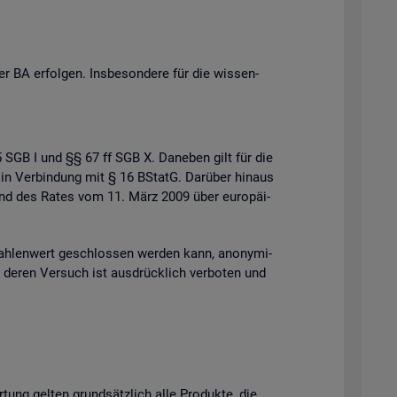
 BA er­fol­gen. Ins­be­son­de­re für die wis­sen­
 35 SGB I und §§ 67 ff SGB X. Da­ne­ben gilt für die
 in Ver­bin­dung mit § 16 BStatG. Dar­über hin­aus
s und des Rates vom 11. März 2009 über eu­ro­päi­
h­len­wert ge­schlos­sen wer­den kann, an­ony­mi­
der deren Ver­such ist aus­drück­lich ver­bo­ten und
r­tung gel­ten grund­sätz­lich alle Pro­duk­te, die