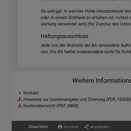
Ob und ggf. in wel­cher Höhe Um­satz­steu­er bei U
oder in einem Dritt­land zu er­he­ben ist, rich­tet
wer­tung ver­wen­det wird (für Zwe­cke des Un­ter­
Haf­tungs­aus­schluss
Jede von der Sta­tis­tik der BA ver­sen­de­te Auf­t
sen. Die BA haf­tet ins­be­son­de­re nicht für Schä­d
Weitere Information
Kontakt
Hinweise zur Quellenangabe und Zitierung (PDF, 132KB)
Kostenübersicht (PDF, 38KB)
Diese Seite
drucken
empfehlen