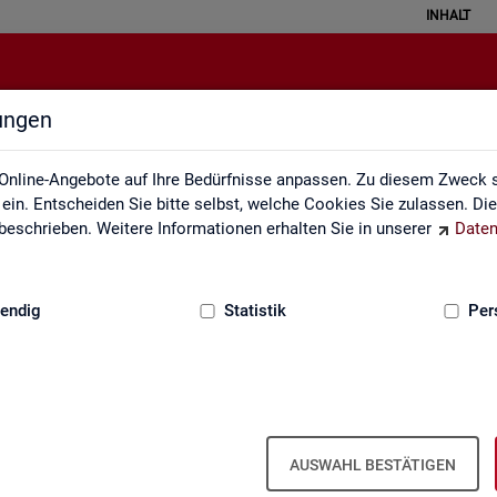
INHALT
lungen
Impressum
Online-Angebote auf Ihre Bedürfnisse anpassen. Zu diesem Zweck s
in. Entscheiden Sie bitte selbst, welche Cookies Sie zulassen. Di
eschrieben. Weitere Informationen erhalten Sie in unserer
Daten
:
GRUNDLAGEN
endig
Statistik
Per
m der Sta­tis­tik der Bun­des­agen­tur für A
AUSWAHL BESTÄTIGEN
ber