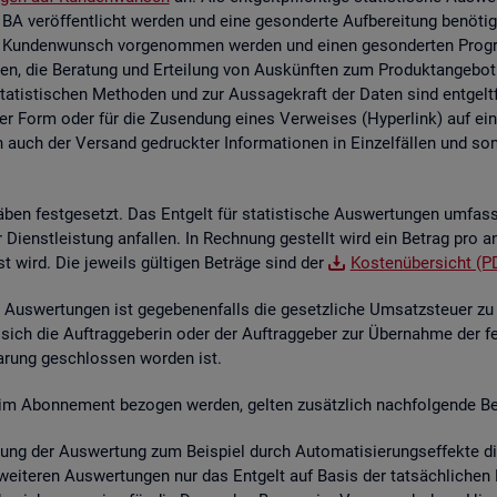
 BA ver­öf­fent­licht wer­den und eine ge­son­der­te Auf­be­rei­tung be­nö­t
 Kun­den­wunsch vor­ge­nom­men wer­den und einen ge­son­der­ten Pro­gram­
en, die Be­ra­tung und Er­tei­lung von Aus­künf­ten zum Pro­dukt­an­ge­bot 
sta­tis­ti­schen Me­tho­den und zur Aus­sa­ge­kraft der Daten sind ent­gelt
her Form oder für die Zu­sen­dung eines Ver­wei­ses (Hy­per­link) auf ein s
n auch der Ver­sand ge­druck­ter In­for­ma­tio­nen in Ein­zel­fäl­len und sons­
­ben fest­ge­setzt. Das Ent­gelt für sta­tis­ti­sche Aus­wer­tun­gen um­fas
der Dienst­leis­tung an­fal­len. In Rech­nung ge­stellt wird ein Be­trag pro a
st wird. Die je­weils gül­ti­gen Be­trä­ge sind der
Kos­ten­über­sicht (P
Aus­wer­tun­gen ist ge­ge­be­nen­falls die ge­setz­li­che Um­satz­steu­er zu e
 sich die Auf­trag­ge­be­rin oder der Auf­trag­ge­ber zur Über­nah­me der f
­ba­rung ge­schlos­sen wor­den ist.
­te im Abon­ne­ment be­zo­gen wer­den, gel­ten zu­sätz­lich nach­fol­gen­de Be
lung der Aus­wer­tung zum Bei­spiel durch Au­to­ma­ti­sie­rungs­ef­fek­te die 
wei­te­ren Aus­wer­tun­gen nur das Ent­gelt auf Basis der tat­säch­li­chen B