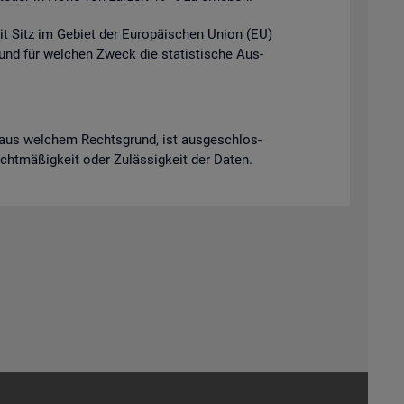
it Sitz im Ge­biet der Eu­ro­päi­schen Union (EU)
t und für wel­chen Zweck die sta­tis­ti­sche Aus­
ich aus wel­chem Rechts­grund, ist aus­ge­schlos­
Recht­mä­ßig­keit oder Zu­läs­sig­keit der Daten.