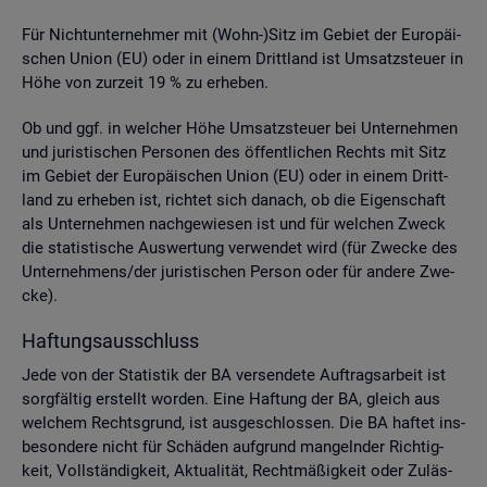
Für Nicht­un­ter­neh­mer mit (Wohn-)Sitz im Ge­biet der Eu­ro­päi­
schen Union (EU) oder in einem Dritt­land ist Um­satz­steu­er in
Höhe von zur­zeit 19 % zu er­he­ben.
Ob und ggf. in wel­cher Höhe Um­satz­steu­er bei Un­ter­neh­men
und ju­ris­ti­schen Per­so­nen des öf­fent­li­chen Rechts mit Sitz
im Ge­biet der Eu­ro­päi­schen Union (EU) oder in einem Dritt­
land zu er­he­ben ist, rich­tet sich da­nach, ob die Ei­gen­schaft
als Un­ter­neh­men nach­ge­wie­sen ist und für wel­chen Zweck
die sta­tis­ti­sche Aus­wer­tung ver­wen­det wird (für Zwe­cke des
Un­ter­neh­mens/der ju­ris­ti­schen Per­son oder für an­de­re Zwe­
cke).
Haf­tungs­aus­schluss
Jede von der Sta­tis­tik der BA ver­sen­de­te Auf­trags­ar­beit ist
sorg­fäl­tig er­stellt wor­den. Eine Haf­tung der BA, gleich aus
wel­chem Rechts­grund, ist aus­ge­schlos­sen. Die BA haf­tet ins­
be­son­de­re nicht für Schä­den auf­grund man­geln­der Rich­tig­
keit, Voll­stän­dig­keit, Ak­tua­li­tät, Recht­mä­ßig­keit oder Zu­läs­