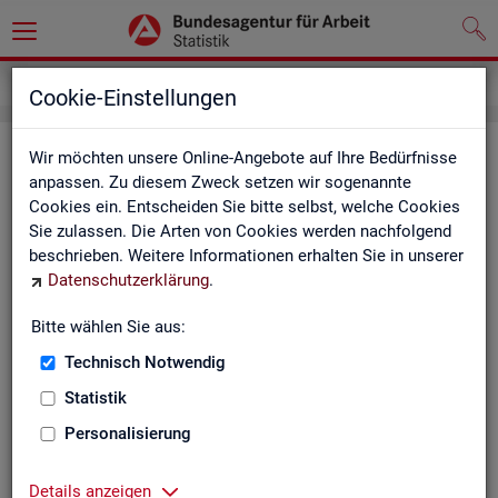
Impressum
Cookie-Einstellungen
Im­pres­sum der Sta­tis­tik der Bun­
Wir möchten unsere Online-Angebote auf Ihre Bedürfnisse
anpassen. Zu diesem Zweck setzen wir sogenannte
des­agen­tur für Ar­beit (BA)
Cookies ein. Entscheiden Sie bitte selbst, welche Cookies
Sie zulassen. Die Arten von Cookies werden nachfolgend
In­for­ma­tio­nen über den Her­aus­ge­ber
beschrieben. Weitere Informationen erhalten Sie in unserer
Datenschutzerklärung
.
Im­pres­sum der Bun­des­agen­tur für Ar­beit
Nut­zungs- und Be­zugs­be­din­gun­gen
Bitte wählen Sie aus:
Technisch Notwendig
Co­py­right und Mar­ken­schutz
Statistik
Die In­hal­te des In­ter­net­auf­tritts der BA sowie die Pro­duk­te
der Sta­tis­tik der BA ste­hen im geis­ti­gen Ei­gen­tum der BA und
Personalisierung
sind zur In­for­ma­ti­on grund­sätz­lich frei zu­gäng­lich, so­weit
nichts An­de­res ver­merkt ist.
Details anzeigen