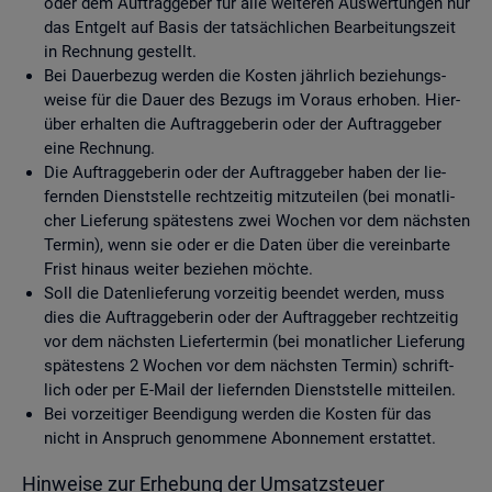
oder dem Auf­trag­ge­ber für alle wei­te­ren Aus­wer­tun­gen nur
das Ent­gelt auf Basis der tat­säch­li­chen Be­ar­bei­tungs­zeit
in Rech­nung ge­stellt.
Bei Dau­er­be­zug wer­den die Kos­ten jähr­lich be­zie­hungs­
wei­se für die Dauer des Be­zugs im Vor­aus er­ho­ben. Hier­
über er­hal­ten die Auf­trag­ge­be­rin oder der Auf­trag­ge­ber
eine Rech­nung.
Die Auf­trag­ge­be­rin oder der Auf­trag­ge­ber haben der lie­
fern­den Dienst­stel­le recht­zei­tig mit­zu­tei­len (bei mo­nat­li­
cher Lie­fe­rung spä­tes­tens zwei Wo­chen vor dem nächs­ten
Ter­min), wenn sie oder er die Daten über die ver­ein­bar­te
Frist hin­aus wei­ter be­zie­hen möch­te.
Soll die Da­ten­lie­fe­rung vor­zei­tig be­en­det wer­den, muss
dies die Auf­trag­ge­be­rin oder der Auf­trag­ge­ber recht­zei­tig
vor dem nächs­ten Lie­fer­ter­min (bei mo­nat­li­cher Lie­fe­rung
spä­tes­tens 2 Wo­chen vor dem nächs­ten Ter­min) schrift­
lich oder per E-Mail der lie­fern­den Dienst­stel­le mit­tei­len.
Bei vor­zei­ti­ger Be­en­di­gung wer­den die Kos­ten für das
nicht in An­spruch ge­nom­me­ne Abon­ne­ment er­stat­tet.
Hin­wei­se zur Er­he­bung der Um­satz­steu­er