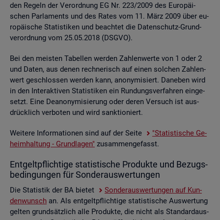
den Re­geln der Ver­ord­nung EG Nr. 223/2009 des Eu­ro­päi­
schen Par­la­ments und des Rates vom 11. März 2009 über eu­
ro­päi­sche Sta­tis­ti­ken und be­ach­tet die Da­ten­schutz-Grund­
ver­ord­nung vom 25.05.2018 (DSGVO).
Bei den meis­ten Ta­bel­len wer­den Zah­len­wer­te von 1 oder 2
und Daten, aus denen rech­ne­risch auf einen sol­chen Zah­len­
wert ge­schlos­sen wer­den kann, an­ony­mi­siert. Da­ne­ben wird
in den In­ter­ak­ti­ven Sta­tis­ti­ken ein Run­dungs­ver­fah­ren ein­ge­
setzt. Eine De­an­ony­mi­sie­rung oder deren Ver­such ist aus­
drück­lich ver­bo­ten und wird sank­tio­niert.
Wei­te­re In­for­ma­tio­nen sind auf der Seite
"Sta­tis­ti­sche Ge­
heim­hal­tung - Grund­la­gen"
zu­sam­men­ge­fasst.
Ent­gelt­pflich­ti­ge sta­tis­ti­sche Pro­duk­te und Be­zugs­
be­din­gun­gen für Son­der­aus­wer­tun­gen
Die Sta­tis­tik der BA bie­tet
Son­der­aus­wer­tun­gen auf Kun­
den­wunsch
an. Als ent­gelt­pflich­ti­ge sta­tis­ti­sche Aus­wer­tung
gel­ten grund­sätz­lich alle Pro­duk­te, die nicht als Stan­dard­aus­