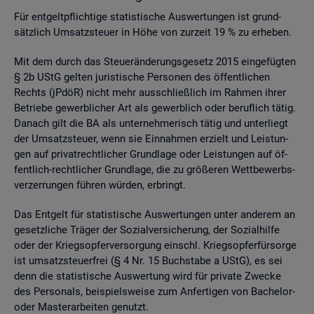
Für ent­gelt­pflich­ti­ge sta­tis­ti­sche Aus­wer­tun­gen ist grund­
sätz­lich Um­satz­steu­er in Höhe von zur­zeit 19 % zu er­he­ben.
Mit dem durch das Steu­er­än­de­rungs­ge­setz 2015 ein­ge­füg­ten
§ 2b UStG gel­ten ju­ris­ti­sche Per­so­nen des öf­fent­li­chen
Rechts (jPdöR) nicht mehr aus­schlie­ß­lich im Rah­men ihrer
Be­trie­be ge­werb­li­cher Art als ge­werb­lich oder be­ruf­lich tätig.
Da­nach gilt die BA als un­ter­neh­me­risch tätig und un­ter­liegt
der Um­satz­steu­er, wenn sie Ein­nah­men er­zielt und Leis­tun­
gen auf pri­vat­recht­li­cher Grund­la­ge oder Leis­tun­gen auf öf­
fent­lich-recht­li­cher Grund­la­ge, die zu grö­ße­ren Wett­be­werbs­
ver­zer­run­gen füh­ren wür­den, er­bringt.
Das Ent­gelt für sta­tis­ti­sche Aus­wer­tun­gen unter an­de­rem an
ge­setz­li­che Trä­ger der So­zi­al­ver­si­che­rung, der So­zi­al­hil­fe
oder der Kriegs­op­fer­ver­sor­gung einschl. Kriegs­op­fer­für­sor­ge
ist um­satz­steu­er­frei (§ 4 Nr. 15 Buch­sta­be a UStG), es sei
denn die sta­tis­ti­sche Aus­wer­tung wird für pri­va­te Zwe­cke
des Per­so­nals, bei­spiels­wei­se zum An­fer­ti­gen von Ba­che­lor-
oder Mas­ter­ar­bei­ten ge­nutzt.