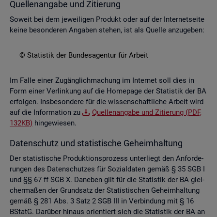
Quel­len­an­ga­be und Zi­tie­rung
So­weit bei dem je­wei­li­gen Pro­dukt oder auf der In­ter­net­sei­te
keine be­son­de­ren An­ga­ben ste­hen, ist als Quel­le an­zu­ge­ben:
© Sta­tis­tik der Bun­des­agen­tur für Ar­beit
Im Falle einer Zu­gäng­lich­ma­chung im In­ter­net soll dies in
Form einer Ver­lin­kung auf die Home­page der Sta­tis­tik der BA
er­fol­gen. Ins­be­son­de­re für die wis­sen­schaft­li­che Ar­beit wird
auf die In­for­ma­ti­on zu
Quel­len­an­ga­be und Zi­tie­rung (PDF,
132KB)
hin­ge­wie­sen.
Da­ten­schutz und sta­tis­ti­sche Ge­heim­hal­tung
Der sta­tis­ti­sche Pro­duk­ti­ons­pro­zess un­ter­liegt den An­for­de­
run­gen des Da­ten­schut­zes für So­zi­al­da­ten gemäß § 35 SGB I
und §§ 67 ff SGB X. Da­ne­ben gilt für die Sta­tis­tik der BA glei­
cher­ma­ßen der Grund­satz der Sta­tis­ti­schen Ge­heim­hal­tung
gemäß § 281 Abs. 3 Satz 2 SGB III in Ver­bin­dung mit § 16
BStatG. Dar­über hin­aus ori­en­tiert sich die Sta­tis­tik der BA an