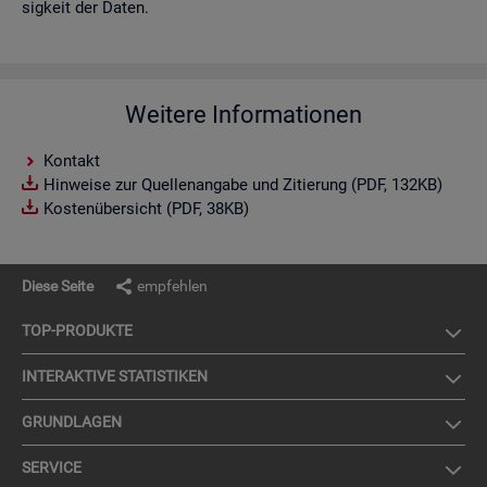
sig­keit der Daten.
Weitere Informationen
Kontakt
Hinweise zur Quellenangabe und Zitierung (PDF, 132KB)
Kostenübersicht (PDF, 38KB)
Diese Seite
empfehlen
TOP-PRO­DUK­TE
IN­TER­AK­TI­VE STA­TIS­TI­KEN
GRUND­LA­GEN
SER­VICE