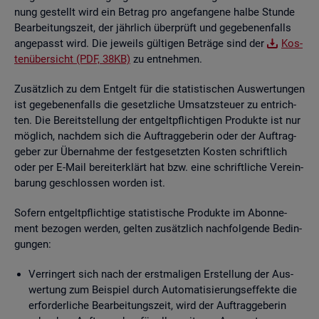
nung ge­stellt wird ein Be­trag pro an­ge­fan­ge­ne halbe Stun­de
Be­ar­bei­tungs­zeit, der jähr­lich über­prüft und ge­ge­be­nen­falls
an­ge­passt wird. Die je­weils gül­ti­gen Be­trä­ge sind der
Kos­
ten­über­sicht (PDF, 38KB)
zu ent­neh­men.
Zu­sätz­lich zu dem Ent­gelt für die sta­tis­ti­schen Aus­wer­tun­gen
ist ge­ge­be­nen­falls die ge­setz­li­che Um­satz­steu­er zu ent­rich­
ten. Die Be­reit­stel­lung der ent­gelt­pflich­ti­gen Pro­duk­te ist nur
mög­lich, nach­dem sich die Auf­trag­ge­be­rin oder der Auf­trag­
ge­ber zur Über­nah­me der fest­ge­setz­ten Kos­ten schrift­lich
oder per E-Mail be­reit­er­klärt hat bzw. eine schrift­li­che Ver­ein­
ba­rung ge­schlos­sen wor­den ist.
So­fern ent­gelt­pflich­ti­ge sta­tis­ti­sche Pro­duk­te im Abon­ne­
ment be­zo­gen wer­den, gel­ten zu­sätz­lich nach­fol­gen­de Be­din­
gun­gen:
Ver­rin­gert sich nach der erst­ma­li­gen Er­stel­lung der Aus­
wer­tung zum Bei­spiel durch Au­to­ma­ti­sie­rungs­ef­fek­te die
er­for­der­li­che Be­ar­bei­tungs­zeit, wird der Auf­trag­ge­be­rin