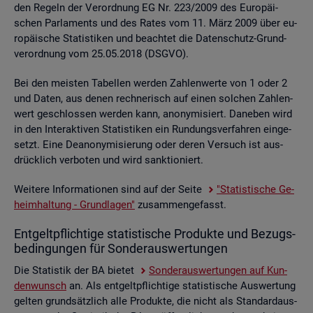
den Re­geln der Ver­ord­nung EG Nr. 223/2009 des Eu­ro­päi­
schen Par­la­ments und des Rates vom 11. März 2009 über eu­
ro­päi­sche Sta­tis­ti­ken und be­ach­tet die Da­ten­schutz-Grund­
ver­ord­nung vom 25.05.2018 (DSGVO).
Bei den meis­ten Ta­bel­len wer­den Zah­len­wer­te von 1 oder 2
und Daten, aus denen rech­ne­risch auf einen sol­chen Zah­len­
wert ge­schlos­sen wer­den kann, an­ony­mi­siert. Da­ne­ben wird
in den In­ter­ak­ti­ven Sta­tis­ti­ken ein Run­dungs­ver­fah­ren ein­ge­
setzt. Eine De­an­ony­mi­sie­rung oder deren Ver­such ist aus­
drück­lich ver­bo­ten und wird sank­tio­niert.
Wei­te­re In­for­ma­tio­nen sind auf der Seite
"Sta­tis­ti­sche Ge­
heim­hal­tung - Grund­la­gen"
zu­sam­men­ge­fasst.
Ent­gelt­pflich­ti­ge sta­tis­ti­sche Pro­duk­te und Be­zugs­
be­din­gun­gen für Son­der­aus­wer­tun­gen
Die Sta­tis­tik der BA bie­tet
Son­der­aus­wer­tun­gen auf Kun­
den­wunsch
an. Als ent­gelt­pflich­ti­ge sta­tis­ti­sche Aus­wer­tung
gel­ten grund­sätz­lich alle Pro­duk­te, die nicht als Stan­dard­aus­