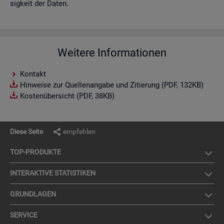
sig­keit der Daten.
Weitere Informationen
Kontakt
Hinweise zur Quellenangabe und Zitierung (PDF, 132KB)
Kostenübersicht (PDF, 38KB)
Diese Seite
empfehlen
TOP-PRO­DUK­TE
IN­TER­AK­TI­VE STA­TIS­TI­KEN
GRUND­LA­GEN
SER­VICE