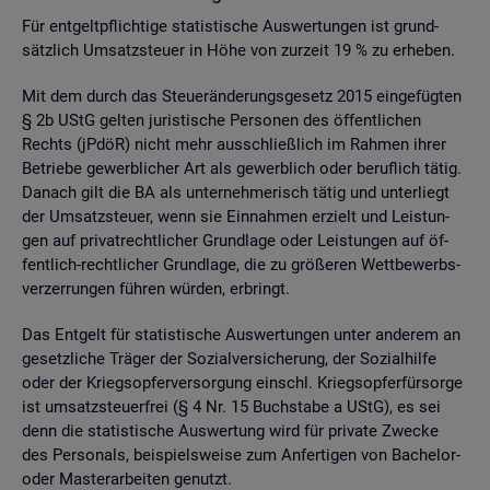
Für ent­gelt­pflich­ti­ge sta­tis­ti­sche Aus­wer­tun­gen ist grund­
sätz­lich Um­satz­steu­er in Höhe von zur­zeit 19 % zu er­he­ben.
Mit dem durch das Steu­er­än­de­rungs­ge­setz 2015 ein­ge­füg­ten
§ 2b UStG gel­ten ju­ris­ti­sche Per­so­nen des öf­fent­li­chen
Rechts (jPdöR) nicht mehr aus­schlie­ß­lich im Rah­men ihrer
Be­trie­be ge­werb­li­cher Art als ge­werb­lich oder be­ruf­lich tätig.
Da­nach gilt die BA als un­ter­neh­me­risch tätig und un­ter­liegt
der Um­satz­steu­er, wenn sie Ein­nah­men er­zielt und Leis­tun­
gen auf pri­vat­recht­li­cher Grund­la­ge oder Leis­tun­gen auf öf­
fent­lich-recht­li­cher Grund­la­ge, die zu grö­ße­ren Wett­be­werbs­
ver­zer­run­gen füh­ren wür­den, er­bringt.
Das Ent­gelt für sta­tis­ti­sche Aus­wer­tun­gen unter an­de­rem an
ge­setz­li­che Trä­ger der So­zi­al­ver­si­che­rung, der So­zi­al­hil­fe
oder der Kriegs­op­fer­ver­sor­gung einschl. Kriegs­op­fer­für­sor­ge
ist um­satz­steu­er­frei (§ 4 Nr. 15 Buch­sta­be a UStG), es sei
denn die sta­tis­ti­sche Aus­wer­tung wird für pri­va­te Zwe­cke
des Per­so­nals, bei­spiels­wei­se zum An­fer­ti­gen von Ba­che­lor-
oder Mas­ter­ar­bei­ten ge­nutzt.