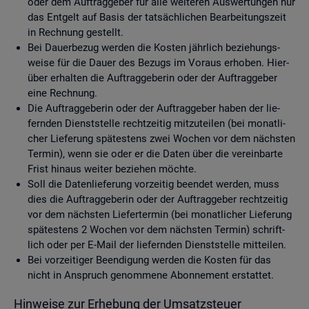
oder dem Auf­trag­ge­ber für alle wei­te­ren Aus­wer­tun­gen nur
das Ent­gelt auf Basis der tat­säch­li­chen Be­ar­bei­tungs­zeit
in Rech­nung ge­stellt.
Bei Dau­er­be­zug wer­den die Kos­ten jähr­lich be­zie­hungs­
wei­se für die Dauer des Be­zugs im Vor­aus er­ho­ben. Hier­
über er­hal­ten die Auf­trag­ge­be­rin oder der Auf­trag­ge­ber
eine Rech­nung.
Die Auf­trag­ge­be­rin oder der Auf­trag­ge­ber haben der lie­
fern­den Dienst­stel­le recht­zei­tig mit­zu­tei­len (bei mo­nat­li­
cher Lie­fe­rung spä­tes­tens zwei Wo­chen vor dem nächs­ten
Ter­min), wenn sie oder er die Daten über die ver­ein­bar­te
Frist hin­aus wei­ter be­zie­hen möch­te.
Soll die Da­ten­lie­fe­rung vor­zei­tig be­en­det wer­den, muss
dies die Auf­trag­ge­be­rin oder der Auf­trag­ge­ber recht­zei­tig
vor dem nächs­ten Lie­fer­ter­min (bei mo­nat­li­cher Lie­fe­rung
spä­tes­tens 2 Wo­chen vor dem nächs­ten Ter­min) schrift­
lich oder per E-Mail der lie­fern­den Dienst­stel­le mit­tei­len.
Bei vor­zei­ti­ger Be­en­di­gung wer­den die Kos­ten für das
nicht in An­spruch ge­nom­me­ne Abon­ne­ment er­stat­tet.
Hin­wei­se zur Er­he­bung der Um­satz­steu­er