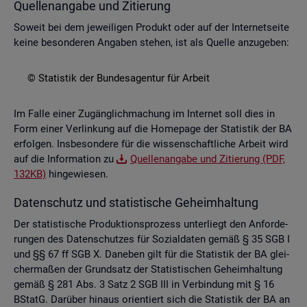
Quel­len­an­ga­be und Zi­tie­rung
So­weit bei dem je­wei­li­gen Pro­dukt oder auf der In­ter­net­sei­te
keine be­son­de­ren An­ga­ben ste­hen, ist als Quel­le an­zu­ge­ben:
© Sta­tis­tik der Bun­des­agen­tur für Ar­beit
Im Falle einer Zu­gäng­lich­ma­chung im In­ter­net soll dies in
Form einer Ver­lin­kung auf die Home­page der Sta­tis­tik der BA
er­fol­gen. Ins­be­son­de­re für die wis­sen­schaft­li­che Ar­beit wird
auf die In­for­ma­ti­on zu
Quel­len­an­ga­be und Zi­tie­rung (PDF,
132KB)
hin­ge­wie­sen.
Da­ten­schutz und sta­tis­ti­sche Ge­heim­hal­tung
Der sta­tis­ti­sche Pro­duk­ti­ons­pro­zess un­ter­liegt den An­for­de­
run­gen des Da­ten­schut­zes für So­zi­al­da­ten gemäß § 35 SGB I
und §§ 67 ff SGB X. Da­ne­ben gilt für die Sta­tis­tik der BA glei­
cher­ma­ßen der Grund­satz der Sta­tis­ti­schen Ge­heim­hal­tung
gemäß § 281 Abs. 3 Satz 2 SGB III in Ver­bin­dung mit § 16
BStatG. Dar­über hin­aus ori­en­tiert sich die Sta­tis­tik der BA an