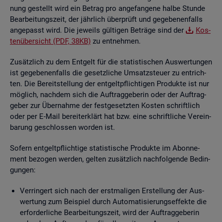
nung ge­stellt wird ein Be­trag pro an­ge­fan­ge­ne halbe Stun­de
Be­ar­bei­tungs­zeit, der jähr­lich über­prüft und ge­ge­be­nen­falls
an­ge­passt wird. Die je­weils gül­ti­gen Be­trä­ge sind der
Kos­
ten­über­sicht (PDF, 38KB)
zu ent­neh­men.
Zu­sätz­lich zu dem Ent­gelt für die sta­tis­ti­schen Aus­wer­tun­gen
ist ge­ge­be­nen­falls die ge­setz­li­che Um­satz­steu­er zu ent­rich­
ten. Die Be­reit­stel­lung der ent­gelt­pflich­ti­gen Pro­duk­te ist nur
mög­lich, nach­dem sich die Auf­trag­ge­be­rin oder der Auf­trag­
ge­ber zur Über­nah­me der fest­ge­setz­ten Kos­ten schrift­lich
oder per E-Mail be­reit­er­klärt hat bzw. eine schrift­li­che Ver­ein­
ba­rung ge­schlos­sen wor­den ist.
So­fern ent­gelt­pflich­ti­ge sta­tis­ti­sche Pro­duk­te im Abon­ne­
ment be­zo­gen wer­den, gel­ten zu­sätz­lich nach­fol­gen­de Be­din­
gun­gen:
Ver­rin­gert sich nach der erst­ma­li­gen Er­stel­lung der Aus­
wer­tung zum Bei­spiel durch Au­to­ma­ti­sie­rungs­ef­fek­te die
er­for­der­li­che Be­ar­bei­tungs­zeit, wird der Auf­trag­ge­be­rin