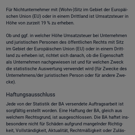
Für Nicht­un­ter­neh­mer mit (Wohn-)Sitz im Ge­biet der Eu­ro­päi­
schen Union (EU) oder in einem Dritt­land ist Um­satz­steu­er in
Höhe von zur­zeit 19 % zu er­he­ben.
Ob und ggf. in wel­cher Höhe Um­satz­steu­er bei Un­ter­neh­men
und ju­ris­ti­schen Per­so­nen des öf­fent­li­chen Rechts mit Sitz
im Ge­biet der Eu­ro­päi­schen Union (EU) oder in einem Dritt­
land zu er­he­ben ist, rich­tet sich da­nach, ob die Ei­gen­schaft
als Un­ter­neh­men nach­ge­wie­sen ist und für wel­chen Zweck
die sta­tis­ti­sche Aus­wer­tung ver­wen­det wird (für Zwe­cke des
Un­ter­neh­mens/der ju­ris­ti­schen Per­son oder für an­de­re Zwe­
cke).
Haf­tungs­aus­schluss
Jede von der Sta­tis­tik der BA ver­sen­de­te Auf­trags­ar­beit ist
sorg­fäl­tig er­stellt wor­den. Eine Haf­tung der BA, gleich aus
wel­chem Rechts­grund, ist aus­ge­schlos­sen. Die BA haf­tet ins­
be­son­de­re nicht für Schä­den auf­grund man­geln­der Rich­tig­
keit, Voll­stän­dig­keit, Ak­tua­li­tät, Recht­mä­ßig­keit oder Zu­läs­