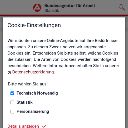
Impressum
Cookie-Einstellungen
Im­pres­sum der Sta­tis­tik der Bun­
Wir möchten unsere Online-Angebote auf Ihre Bedürfnisse
anpassen. Zu diesem Zweck setzen wir sogenannte
des­agen­tur für Ar­beit (BA)
Cookies ein. Entscheiden Sie bitte selbst, welche Cookies
Sie zulassen. Die Arten von Cookies werden nachfolgend
In­for­ma­tio­nen über den Her­aus­ge­ber
beschrieben. Weitere Informationen erhalten Sie in unserer
Datenschutzerklärung
.
Im­pres­sum der Bun­des­agen­tur für Ar­beit
Nut­zungs- und Be­zugs­be­din­gun­gen
Bitte wählen Sie aus:
Technisch Notwendig
Co­py­right und Mar­ken­schutz
Statistik
Die In­hal­te des In­ter­net­auf­tritts der BA sowie die Pro­duk­te
der Sta­tis­tik der BA ste­hen im geis­ti­gen Ei­gen­tum der BA und
Personalisierung
sind zur In­for­ma­ti­on grund­sätz­lich frei zu­gäng­lich, so­weit
nichts An­de­res ver­merkt ist.
Details anzeigen