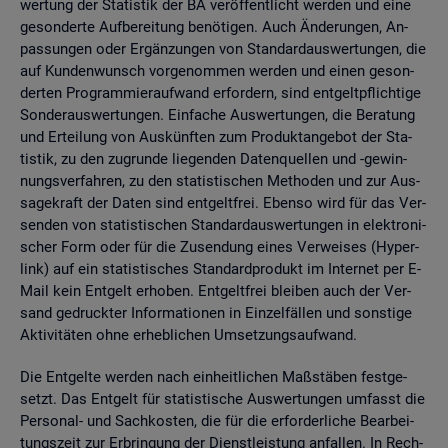
wer­tung der Sta­tis­tik der BA ver­öf­fent­licht wer­den und eine
ge­son­der­te Auf­be­rei­tung be­nö­ti­gen. Auch Än­de­run­gen, An­
pas­sun­gen oder Er­gän­zun­gen von Stan­dard­aus­wer­tun­gen, die
auf Kun­den­wunsch vor­ge­nom­men wer­den und einen ge­son­
der­ten Pro­gram­mier­auf­wand er­for­dern, sind ent­gelt­pflich­ti­ge
Son­der­aus­wer­tun­gen. Ein­fa­che Aus­wer­tun­gen, die Be­ra­tung
und Er­tei­lung von Aus­künf­ten zum Pro­dukt­an­ge­bot der Sta­
tis­tik, zu den zu­grun­de lie­gen­den Da­ten­quel­len und -ge­win­
nungs­ver­fah­ren, zu den sta­tis­ti­schen Me­tho­den und zur Aus­
sa­ge­kraft der Daten sind ent­gelt­frei. Eben­so wird für das Ver­
sen­den von sta­tis­ti­schen Stan­dard­aus­wer­tun­gen in elek­tro­ni­
scher Form oder für die Zu­sen­dung eines Ver­wei­ses (Hy­per­
link) auf ein sta­tis­ti­sches Stan­dard­pro­dukt im In­ter­net per E-
Mail kein Ent­gelt er­ho­ben. Ent­gelt­frei blei­ben auch der Ver­
sand ge­druck­ter In­for­ma­tio­nen in Ein­zel­fäl­len und sons­ti­ge
Ak­ti­vi­tä­ten ohne er­heb­li­chen Um­set­zungs­auf­wand.
Die Ent­gel­te wer­den nach ein­heit­li­chen Maß­stä­ben fest­ge­
setzt. Das Ent­gelt für sta­tis­ti­sche Aus­wer­tun­gen um­fasst die
Per­so­nal- und Sach­kos­ten, die für die er­for­der­li­che Be­ar­bei­
tungs­zeit zur Er­brin­gung der Dienst­leis­tung an­fal­len. In Rech­